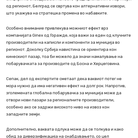
од регионот, Белград се свртува кон алтернативни извори,
што укажува на стратешка промена во набавките.
Особено внимание привлекува можниот ефект врз
компанијата Ginex од Горажде, која важи за еден од клучните
производители на каписли и компоненти за муниција во
регионот. Доколку Србија навистина се ориентира кон
кинескиот пазар, тоа би можело да значи намалување на
побарувачката за производите од Босна и Херцеговина.
Сепак, дел од експертите сметаат дека ваквиот потег не
мора нужно да има негативен ефект на долг рок. Напротив,
зголемената глобална побарувачка за муниција може да
отвори нови пазари за регионалните производители,
особено ако се задржи високото ниво на извоз кон
западните земји.
Дополнително, ваквата одлука може да се толкува и како
обид за диверзификација на снабдувањето, со цел