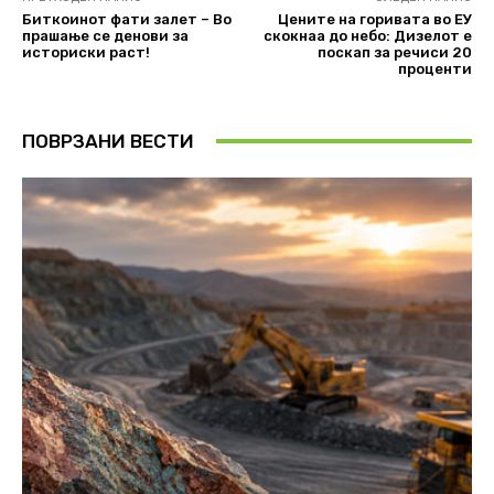
Биткоинот фати залет – Во
Цените на горивата во ЕУ
прашање се денови за
скокнаа до небо: Дизелот е
историски раст!
поскап за речиси 20
проценти
ПОВРЗАНИ ВЕСТИ