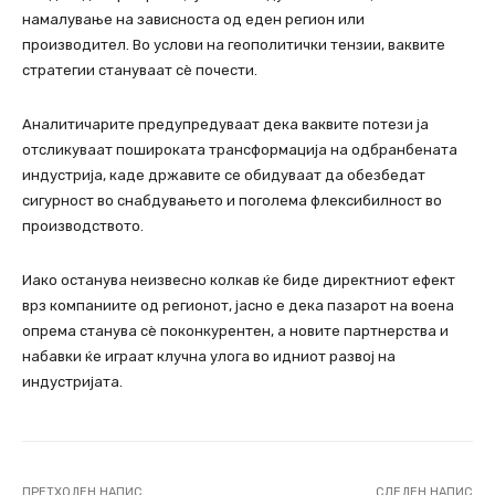
намалување на зависноста од еден регион или
производител. Во услови на геополитички тензии, ваквите
стратегии стануваат сè почести.
Аналитичарите предупредуваат дека ваквите потези ја
отсликуваат пошироката трансформација на одбранбената
индустрија, каде државите се обидуваат да обезбедат
сигурност во снабдувањето и поголема флексибилност во
производството.
Иако останува неизвесно колкав ќе биде директниот ефект
врз компаниите од регионот, јасно е дека пазарот на воена
опрема станува сè поконкурентен, а новите партнерства и
набавки ќе играат клучна улога во идниот развој на
индустријата.
ПРЕТХОДЕН НАПИС
СЛЕДЕН НАПИС