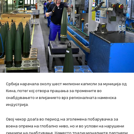
Србија нарачала околу шест милиони каписли за муниција од
Кина, потег кој отвора прашања за промените во
снабдувањето и влијанието врз регионалната наменска
индустрија.
Овој чекор доаѓа во период на зголемена побарувачка за
воена опрема на глобално ниво, но и во услови на нарушени
синџири на снабдување. Наместо традиционалните партнери