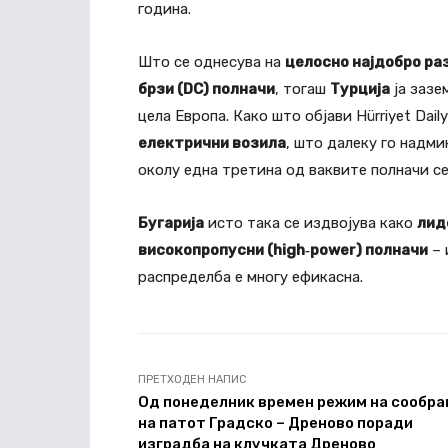
година.
Што се однесува на
целосно најдобро ра
брзи (DC) полначи
, тогаш
Турција
ја зазе
цела Европа. Како што објави Hürriyet Dai
електрични возила
, што далеку го надми
околу една третина од ваквите полначи се
Бугарија
исто така се издвојува како
лид
високопропусни (high‑power) полначи
– 
распределба е многу ефикасна.
ПРЕТХОДЕН НАПИС
Од понеделник времен режим на сообра
на патот Градско – Дреново поради
изградба на клучката Дреново