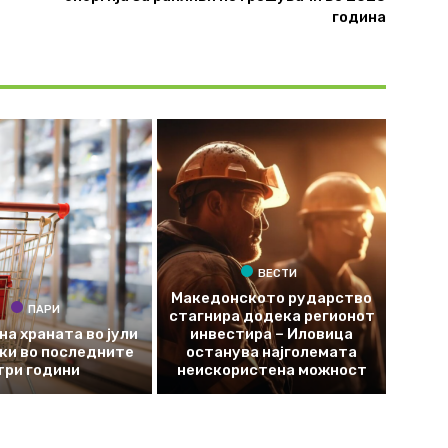
година
ВЕСТИ
Македонското рударство
ПАРИ
стагнира додека регионот
на храната во јули
инвестира – Иловица
оки во последните
останува најголемата
три години
неискористена можност