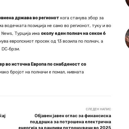
звиена држава во регионот
кога станува збор за
ма водечката позиција не само во регионот, туку и во
ly News, Турција има
околу еден полнач на секои 6
нува европскиот просек од 13 возила по полнач, а
 DC‑брзи.
ер во источна Европа по снабденост со
иако бројот на полначи е помал, нивната
СЛЕДЕН НАПИС
ќај
Објавен јавен оглас за финансиска
поддршка за потрошена електрична
енергија за ранливи потрошувачи во 2025