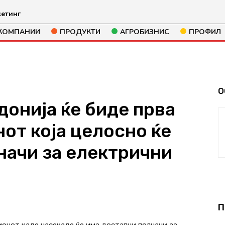
етинг
КОМПАНИИ
ПРОДУКТИ
АГРОБИЗНИС
ПРОФИЛ
О
донија ќе биде прва
от која целосно ќе
начи за електрични
378
П