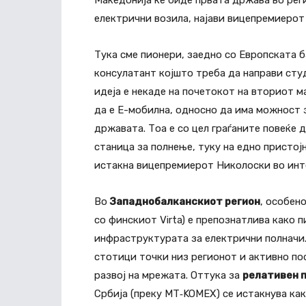
Македонија ќе биде првата држава во рег
електрични возила, најави вицепремиерот
Тука сме пионери, заедно со Европската 
консулатант којшто треба да направи студ
идеја е некаде на почетокот на вториот
да е Е-мобилна, односно да има можност з
државата. Тоа е со цел граѓаните повеќе 
станица за полнење, туку на едно пристојн
истакна вицепремиерот Николоски во инт
Во
Западнобалканскиот регион
, особен
со финскиот Virta) е препознатлива како 
инфраструктурата за електрични полначи. 
стотици точки низ регионот и активно пос
развој на мрежата. Оттука за
релативен 
Србија (преку MT‑KOMEX) се истакнува ка