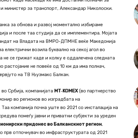
ионот каде насекаде ќе има достапни полначи за
 и министер за транспорт, Александар Николоски.
банка за обнова и развој моментално избираме
ија и после таа студија да се имплементира. Мојата
 мандат на Владата на ВМРО-ДПМНЕ веќе Македонија
а електрични возила буквално на секој агол во
да не се грижат каде и колку е оддалечена следната
о растојание не повеќе од 10 км да има полнач,
ервјуто на ТВ Њузмакс Балкан.
о во Србија, компанијата
MT‑KOMEX
(во партнерство
пионир во регионов во изградбата на
Таа компанија почна уште во 2021 со инсталација на
редува помеѓу јавни и приватни субјекти за уреден
пионирски придонес во Балканскиот регион
,
ко прв отпочнувач во инфраструктурата од 2021