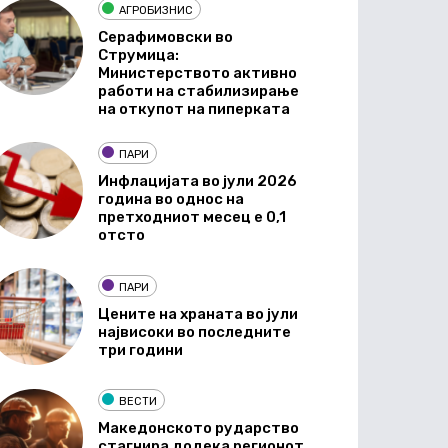
АГРОБИЗНИС
Серафимовски во
Струмица:
Министерството активно
работи на стабилизирање
на откупот на пиперката
ПАРИ
Инфлацијата во јули 2026
година во однос на
претходниот месец е 0,1
отсто
ПАРИ
Цените на храната во јули
највисоки во последните
три години
ВЕСТИ
Македонското рударство
стагнира додека регионот