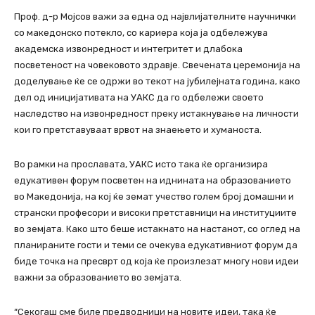
Проф. д-р Мојсов важи за една од највлијателните научнички
со македонско потекло, со кариера која ја одбележува
академска извонредност и интегритет и длабока
посветеност на човековото здравје. Свечената церемонија на
доделување ќе се одржи во текот на јубилејната година, како
дел од иницијативата на УАКС да го одбележи своето
наследство на извонредност преку истакнување на личности
кои го претставуваат врвот на знаењето и хуманоста.
Во рамки на прославата, УАКС исто така ќе организира
едукативен форум посветен на иднината на образованието
во Македонија, на кој ќе земат учество голем број домашни и
странски професори и високи претставници на институциите
во земјата. Како што беше истакнато на настанот, со оглед на
планираните гости и теми се очекува едукативниот форум да
биде точка на пресврт од која ќе произлезат многу нови идеи
важни за образованието во земјата.
“Секогаш сме биле предводници на новите идеи, така ќе