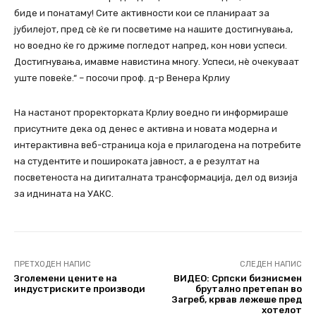
биде и понатаму! Сите активности кои се планираат за
јубилејот, пред сѐ ќе ги посветиме на нашите достигнувања,
но воедно ќе го држиме погледот напред, кон нови успеси.
Достигнувања, имавме навистина многу. Успеси, нѐ очекуваат
уште повеќе.“ – посочи проф. д-р Венера Крлиу
На настанот проректорката Крлиу воедно ги информираше
присутните дека од денес е активна и новата модерна и
интерактивна веб-страница која е прилагодена на потребите
на студентите и пошироката јавност, а е резултат на
посветеноста на дигиталната трансформација, дел од визија
за иднината на УАКС.
ПРЕТХОДЕН НАПИС
СЛЕДЕН НАПИС
Зголемени цените на
ВИДЕО: Српски бизнисмен
индустриските производи
брутално претепан во
Загреб, крвав лежеше пред
хотелот