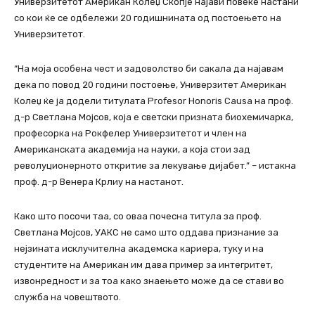
Универзитетот Американ Колеџ Скопје најави повеќе настани
со кои ќе се одбележи 20 годишнината од постоењето на
Универзитетот.
“На моја особена чест и задоволство би сакала да најавам
дека по повод 20 години постоење, Универзитет Американ
Колеџ ќе ја додели титулата Profesor Honoris Causa на проф.
д-р Светлана Мојсов, која е светски призната биохемичарка,
професорка на Рокфелер Универзитетот и член на
Американската академија на науки, а која стои зад
револуционерното откритие за лекување дијабет.” – истакна
проф. д-р Венера Крлиу на настанот.
Како што посочи таа, со оваа почесна титула за проф.
Светлана Мојсов, УАКС не само што оддава признание за
нејзината исклучителна академска кариера, туку и на
студентите на Американ им дава пример за интегритет,
извонредност и за тоа како знаењето може да се стави во
служба на човештвото.