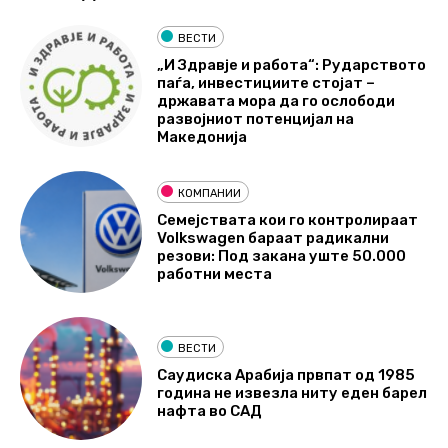
ВЕСТИ
„И Здравје и работа“: Рударството
паѓа, инвестициите стојат –
државата мора да го ослободи
развојниот потенцијал на
Македонија
КОМПАНИИ
Семејствата кои го контролираат
Volkswagen бараат радикални
резови: Под закана уште 50.000
работни места
ВЕСТИ
Саудиска Арабија првпат од 1985
година не извезла ниту еден барел
нафта во САД