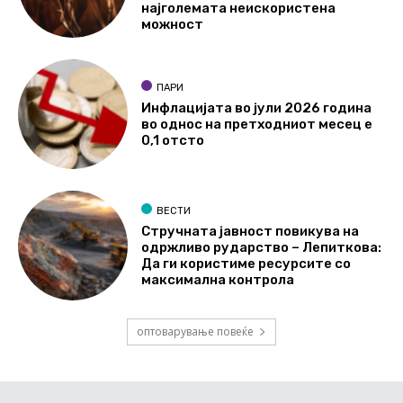
најголемата неискористена
можност
ПАРИ
Инфлацијата во јули 2026 година
во однос на претходниот месец е
0,1 отсто
ВЕСТИ
Стручната јавност повикува на
одржливо рударство – Лепиткова:
Да ги користиме ресурсите со
максимална контрола
оптоварување повеќе