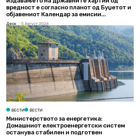
издавањето на државните хартии од
вредност е согласно планот од Буџетот и
објавениот Календар за емисии...
Деск
-
5 Август 2026
ВЕСТИ
ВЕСТИ
Министерството за енергетика:
Домашниот електроенергетски систем
останува стабилен и подготвен