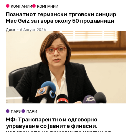
КОМПАНИИ
КОМПАНИИ
Познатиот германски трговски синџир
Mac Geiz затвора околу 50 продавници
Деск
-
6 Август 2026
ПАРИ
ПАРИ
МФ: Транспарентно и одговорно
управуваме со јавните финасии,