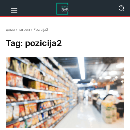
дома
тагови
Pozicija2
Tag:
pozicija2