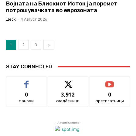
Војната на Блискиот Исток ја поремет
потрошувачката во еврозоната
Деск
-
4 Август 2026
1
2
3
STAY CONNECTED
0
3,912
0
фанови
следбеници
претплатници
- Advertisement -