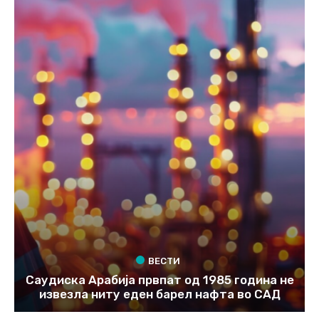
ВЕСТИ
Саудиска Арабија првпат од 1985 година не
извезла ниту еден барел нафта во САД