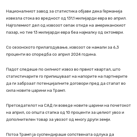
Националниот завод за статистика објави дека Германија
извезла стока во вредност од 131,1 милијарди евра во април.
Најголемиот дел од извозот сепак отиде на американскиот
пазар, но тие 13 милијарди евра беа најмалку од октомври.
Со сезонското прилагодување, извозот се намали за 6,3
проценти во споредба со април 2024 година.
Падот следеше по силниот извоз во првиот квартал, што
статистичарите го припишуваат на напорите на партнерите
да ги забрзаат потенцијалните договори пред да стапат во
сила новите царини на Трамп.
Претседателот на САД ги воведе новите царини на почетокот
на април, со општа стапка од 10 проценти за целиот увоз и
дополнителен товар за увозот од многу други земји.
Потоа Трамп ја суспендираше сопствената одлука да