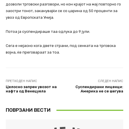
дозволи трговски разговори, но кон крајот на мај повторно го
заостри тонот, заканувајќи се со царина од 50 проценти за
увоз од Европската Унија.
Потоа ја суспендираше таа одлука до 9 јули.
Сега е нејасно кога двете страни, под сенката на трговска
војна, ќе преговараат за тоа.
ПРЕТХОДЕН НАПИС
СЛЕДЕН НАПИС
Целосно запрен увозот на
Суспендирани лиценци:
нафта од Венецуела
Америка не се шегува
ПОВРЗАНИ ВЕСТИ