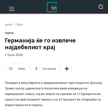
дома
Пари
ПАРИ
Германија ќе го извлече
најдебелиот крај
7 Јуни 2025
319
Viber
Facebook
Тензијата меѓу Европа и американскиот претседател Доналд
Трамп околу царинската политика веќе влијаеше на
германскиот извоз, кој во април се намали за 1,7 проценти во
однос на претходниот месец и за 2,1 процент во споредба со
април минатата година.