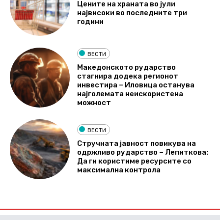
Цените на храната во јули
највисоки во последните три
години
ВЕСТИ
Македонското рударство
стагнира додека регионот
инвестира – Иловица останува
најголемата неискористена
можност
ВЕСТИ
Стручната јавност повикува на
одржливо рударство – Лепиткова:
Да ги користиме ресурсите со
максимална контрола