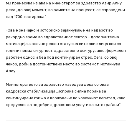
МЗ пренесува изјава на министерот за здравство Азир Алиу
дека „до овој момент, во рамките на процесот, се спроведени
над 1700 тестирања“.
-Ова е значајно и историско зајакнување на кадарот во
рекордно време во здравствениот сектор – дополнителна
мотивација, конечно решен статус на сите овие лица кои со
години немаа сигурност, здравствено осигурување, формален
работен однос и беа под континуиран стрес. Сега, со овој
чекор, добија достоинствено место во системот, истакнува
Алиу.
Министерството за здравство наведува дека со оваа
кадровска стабилизација „испраќа силна порака за
континуирана грижа и вложување во човечкиот капитал, како
предуслов за подобри здравствени услуги за сите граѓани“.