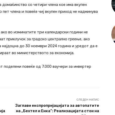
а домаќинство со четири члена кое има вкупен
 пет члена и повеќе чиј вкупен приход не надминува
 ако во изминатите три календарски години не
аат приклучок за градско централно греење, ако
 а најдоцна до 30 ноември 2024 година и уредот да е
цираат во министерството за економија.
 поделени повеќе од 7.000 ваучери за инвертер
СЛЕДЕН НАПИС
Заглави експропријацијата за автопатите
ија
на „Бехтел и Енка“: Реализацијата стои на