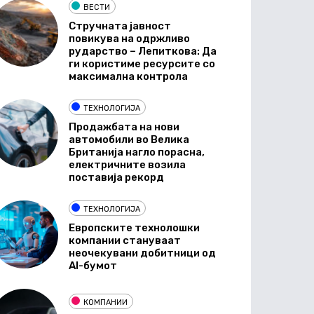
ВЕСТИ
Стручната јавност
повикува на одржливо
рударство – Лепиткова: Да
ги користиме ресурсите со
максимална контрола
ТЕХНОЛОГИЈА
Продажбата на нови
автомобили во Велика
Британија нагло порасна,
електричните возила
поставија рекорд
ТЕХНОЛОГИЈА
Европските технолошки
компании стануваат
неочекувани добитници од
AI-бумот
КОМПАНИИ