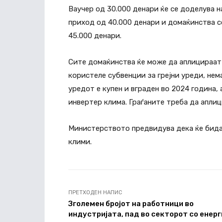
Ваучер од 30.000 денари ќе се доделува н
приход од 40.000 денари и домаќинства со
45.000 денари.
Сите домаќинства ќе може да аплицираат
користеле субвенции за грејни уреди, нем
уредот е купен и вграден во 2024 година,
инвертер клима. Граѓаните треба да апли
Министерството предвидува дека ќе бидат
клими.
ПРЕТХОДЕН НАПИС
Зголемен бројот на работници во
индустријатa, пад во секторот со енерг