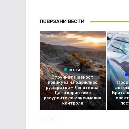
ПОВРЗАНИ ВЕСТИ
ВЕСТИ
Стручната јавност
повикува на одржливо
Прод
рударство – Лепиткова:
автом
Да ги користиме
Британи
ресурсите со максимална
елект
контрола
пос