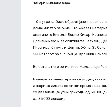
четири милиони евра.
– Од утре ќе биде објавен јавен повик за
домаќинство за оние што живеат на терит
општините Битола, Демир Хисар, Кривогаш
Долнени како и за општините Вевчани, Де
Пласница, Струга и Центар Жупа. За Овие
министерот за економија, Крешник Бекте
Во останатите региони во Македонија ќе с
Ваучери за инвертери ќе се доделуваат и 
денари за лицата со ниски примања за са
со два члена (вкупни приходи од 30.000 д
од 35.000 денари).