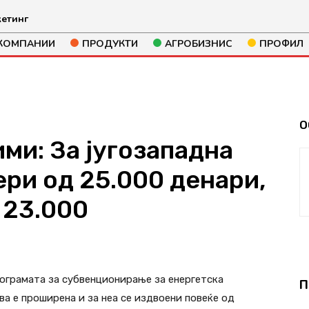
етинг
КОМПАНИИ
ПРОДУКТИ
АГРОБИЗНИС
ПРОФИЛ
О
ми: За југозападна
ри од 25.000 денари,
 23.000
897
рограмата за субвенционирање за енергетска
П
а е проширена и за неа се издвоени повеќе од