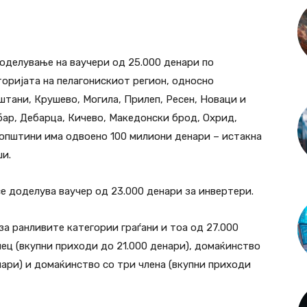
 доделување на ваучери од 25.000 денари по
оријата на пелагонискиот регион, односно
тани, Крушево, Могила, Прилеп, Ресен, Новаци и
бар, Дебарца, Кичево, Македонски брод, Охрид,
 општини има одвоено 100 милиони денари – истакна
ши.
е доделува ваучер од 23.000 денари за инвертери.
за ранливите категории граѓани и тоа од 27.000
мец (вкупни приходи до 21.000 денари), домаќинство
нари) и домаќинство со три члена (вкупни приходи