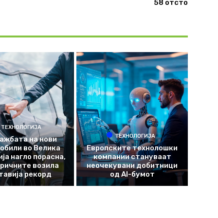
58 отсто
ТЕХНОЛОГИЈА
ТЕХНОЛОГИЈА
ажбата на нови
обили во Велика
Европските технолошки
ја нагло порасна,
компании стануваат
ричните возила
неочекувани добитници
тавија рекорд
од AI-бумот