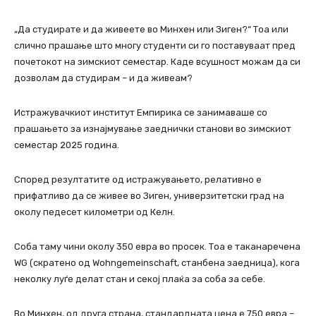
„Да студирате и да живеете во Минхен или Зиген?“ Тоа или
слично прашање што многу студенти си го поставуваат пред
почетокот на зимскиот семестар. Каде всушност можам да си
дозволам да студирам – и да живеам?
Истражувачкиот институт Емпирика се занимаваше со
прашањето за изнајмување заеднички станови во зимскиот
семестар 2025 година.
Според резултатите од истражувањето, релативно е
прифатливо да се живее во Зиген, универзитетски град на
околу педесет километри од Келн.
Соба таму чини околу 350 евра во просек. Тоа е таканаречена
WG (скратено од Wohngemeinschaft, станбена заедница), кога
неколку луѓе делат стан и секој плаќа за соба за себе.
Во Минхен, од друга страна, стандардната цена е 750 евра –