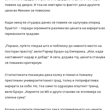
повеќе од двојно. И тоа не сметајќи го фактот дека другите
цени во Минхен се повисоки.
Каде некој ќе студира денес сè повеќе се одлучува според
буџетот – поради огромните разлики во цената на киријата во
германските градови.
„Порано, луѓето гледаа што е поблиску до нивното место на
постојан престој“, вели Рајнер Браун од Емпирика. „Или, каде
наставниот кадар е добар“. А сега, додава тој, цената станува
сè поважен критериум.
Статистиката покажува дека колку е помал и помалку
престижен универзитетскиот град, толку е поприфатлива
киријата за соби. Но, тоа само го одразува општиот тренд,
вели Браун. „Кириите за WG и други станови се зголемија за
слична сума“.
Браун и колегите пресметаа дека зголемувањето на цените