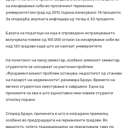
за изнајмување соби во просечниот германски
универзитетски град од 2012 година изнесувало 74 проценти.
За споредба, вкупната инфлација од тогаш е 32 проценти.
Базата на податоци на која е спроведено истражувањето
вклучувала повеќе од 100.000 огласи за изнајмување соби во
над 120 градови каде што се наоѓаат универзитети.
На почетокот на секој семестар, особено зимскиот семестар,
студентите се соочуваат со растечки проблем.
„Фундаменталниот проблем останува: недостигот од станови
на пазарот на недвижности“, резимира Браун. Времето на
евтино студентско сместување е завршено. Една од
причините за ова е што едноставно има повеќе студенти
отколку порано.
Според Браун, причината е што е изградено премалку,
особено во предградијата на германските градови. Во
минатото, луѓето традиционално се преселувале таму по