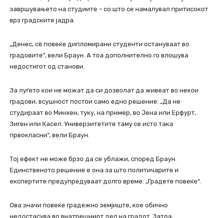
завршувањето на студиите – со што се намалувал притисокот
врз градските јадра.
„Денес, сè повеќе дипломирани студенти остануваат во
градовите“, вели Браун. А тоа дополнително го влошува
недостигот од станови.
За луѓето кои не можат да си дозволат да живеат во некои
градови, всушност постои само едно решение: „Да не
студираат во Минхен, туку, на пример, во Јена или Ерфурт,
Зиген или Касел. Универзитетите таму се исто така
првокласни“, вели Браун.
Тој ефект не може брзо да се ублажи, според Браун.
Единственото решение е она за што политичарите и
експертите предупредуваат долго време: „Градете повеќе“.
Ова значи повеќе градежно земјиште, кое обично
недостасува во внатрешниот дел на градот. Затоа,