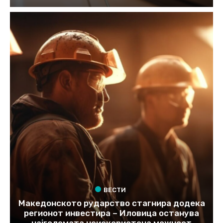
ВЕСТИ
Македонското рударство стагнира додека
регионот инвестира – Иловица останува
најголемата неискористена можност