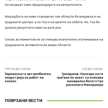
остануваат само предградијата на метрополата.
Изградбата на нови станови во тие области би влијаела и на
градските центри, а со тоа и на цените на собите. Но, тоа би
донело резултати само на долг рок.
Сепак, во моментов не се очекува значително зголемување на
градежните активности во вакви области.
ПРЕТХОДЕН НАПИС
СЛЕДЕН НАПИС
Германската автомобилска
Грозданов: Наскоро сите
индустрија на работ на
граѓани ќе знаат со колкава
колапс
минерално богатство
располага Македонија
ПОВРЗАНИ ВЕСТИ