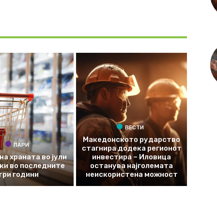
ВЕСТИ
Македонското рударство
ПАРИ
стагнира додека регионот
на храната во јули
инвестира – Иловица
оки во последните
останува најголемата
три години
неискористена можност