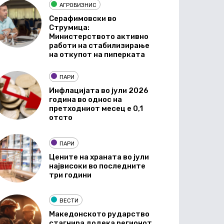
АГРОБИЗНИС
Серафимовски во
Струмица:
Министерството активно
работи на стабилизирање
на откупот на пиперката
ПАРИ
Инфлацијата во јули 2026
година во однос на
претходниот месец е 0,1
отсто
ПАРИ
Цените на храната во јули
највисоки во последните
три години
ВЕСТИ
Македонското рударство
стагнира додека регионот