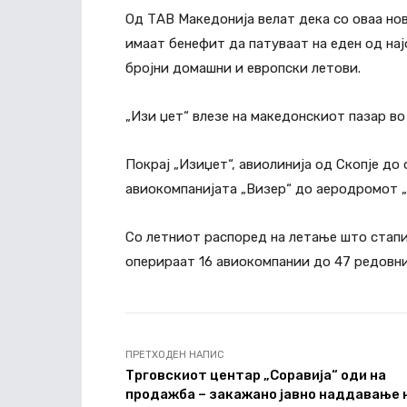
Од ТАВ Македонија велат дека со оваа но
имаат бенефит да патуваат на еден од на
бројни домашни и европски летови.
„Изи џет“ влезе на македонскиот пазар во
Покрај „Изиџет“, авиолинија од Скопје до
авиокомпанијата „Визер“ до аеродромот 
Со летниот распоред на летање што стапи
оперираат 16 авиокомпании до 47 редовни
ПРЕТХОДЕН НАПИС
Трговскиот центар „Соравија“ оди на
продажба – закажано јавно наддавање 