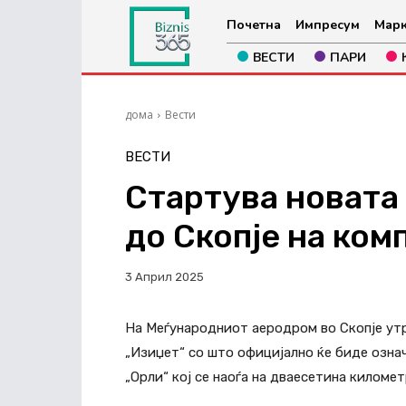
Почетна
Импресум
Марк
ВЕСТИ
ПАРИ
дома
Вести
ВЕСТИ
Стартува новата
до Скопје на ком
3 Април 2025
На Меѓународниот аеродром во Скопје утр
„Изиџет“ со што официјално ќе биде озна
„Орли“ кој се наоѓа на дваесетина киломе