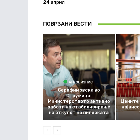
24 април
ПОВРЗАНИ ВЕСТИ
АГРОБИЗНИС
Серафимовски во
Струмица:
Министерството активно
Цените 
работи на стабилизирање
највис
на откупот на пиперката