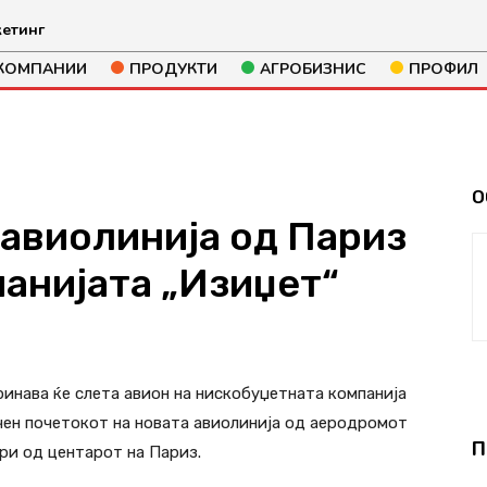
етинг
КОМПАНИИ
ПРОДУКТИ
АГРОБИЗНИС
ПРОФИЛ
О
 авиолинија од Париз
панијата „Изиџет“
255
инава ќе слета авион на нискобуџетната компанија
чен почетокот на новата авиолинија од аеродромот
П
три од центарот на Париз.