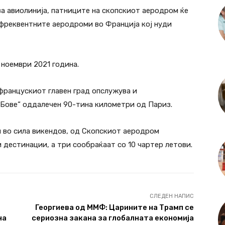
ва авиолинија, патниците на скопскиот аеродром ќе
јфреквентните аеродроми во Франција кој нуди
 ноември 2021 година.
 францускиот главен град опслужува и
„Бове“ оддалечен 90-тина километри од Париз.
 во сила викендов, од Скопскиот аеродром
 дестинации, а три сообраќаат со 10 чартер летови.
СЛЕДЕН НАПИС
Георгиева од ММФ: Царините на Трамп се
на
сериозна закана за глобалната економија