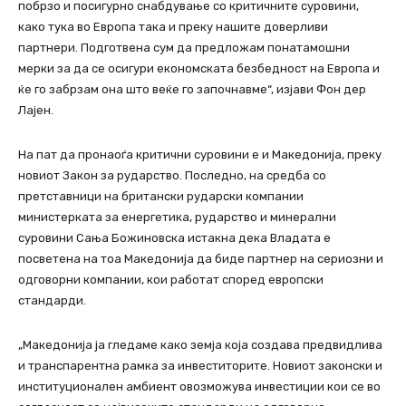
побрзо и посигурно снабдување со критичните суровини,
како тука во Европа така и преку нашите доверливи
партнери. Подготвена сум да предложам понатамошни
мерки за да се осигури економската безбедност на Европа и
ќе го забрзам она што веќе го започнавме“, изјави Фон дер
Лајен.
На пат да пронаоѓа критични суровини е и Македонија, преку
новиот Закон за рударство. Последно, на средба со
претставници на британски рударски компании
министерката за енергетика, рударство и минерални
суровини Сања Божиновска истакна дека Владата е
посветена на тоа Македонија да биде партнер на сериозни и
одговорни компании, кои работат според европски
стандарди.
„Македонија ја гледаме како земја која создава предвидлива
и транспарентна рамка за инвеститорите. Новиот законски и
институционален амбиент овозможува инвестиции кои се во