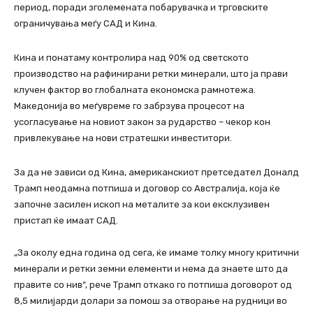
период, поради зголемената побарувачка и трговските
ограничувања меѓу САД и Кина.
Кина и понатаму контролира над 90% од светското
производство на рафинирани ретки минерали, што ја прави
клучен фактор во глобалната економска рамнотежа.
Македонија во меѓувреме го забрзува процесот на
усогласување на новиот закон за рударство – чекор кон
привлекување на нови стратешки инвеститори.
За да не зависи од Кина, американскиот претседател Доналд
Трамп неодамна потпиша и договор со Австралија, која ќе
започне засилен ископ на металите за кои ексклузивен
пристап ќе имаат САД.
„За околу една година од сега, ќе имаме толку многу критични
минерали и ретки земни елементи и нема да знаете што да
правите со нив“, рече Трамп откако го потпиша договорот од
8,5 милијарди долари за помош за отворање на рудници во