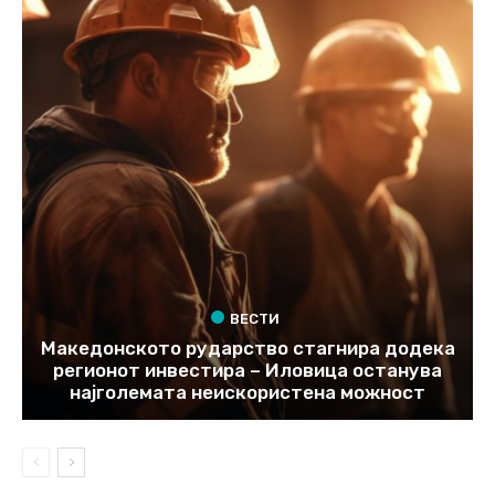
ВЕСТИ
Македонското рударство стагнира додека
регионот инвестира – Иловица останува
најголемата неискористена можност