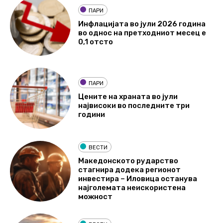
ПАРИ
Инфлацијата во јули 2026 година
во однос на претходниот месец е
0,1 отсто
ПАРИ
Цените на храната во јули
највисоки во последните три
години
ВЕСТИ
Македонското рударство
стагнира додека регионот
инвестира – Иловица останува
најголемата неискористена
можност