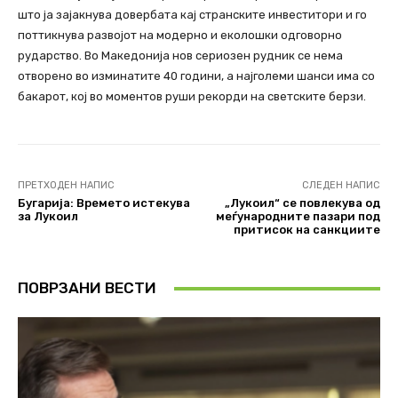
што ја зајакнува довербата кај странските инвеститори и го
поттикнува развојот на модерно и еколошки одговорно
рударство. Во Македонија нов сериозен рудник се нема
отворено во изминатите 40 години, а најголеми шанси има со
бакарот, кој во моментов руши рекорди на светските берзи.
ПРЕТХОДЕН НАПИС
СЛЕДЕН НАПИС
Бугарија: Времето истекува
„Лукоил“ се повлекува од
за Лукоил
меѓународните пазари под
притисок на санкциите
ПОВРЗАНИ ВЕСТИ