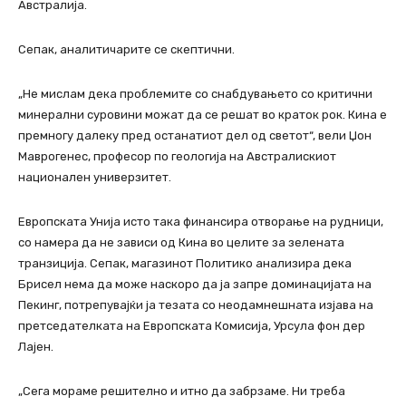
Австралија.
Сепак, аналитичарите се скептични.
„Не мислам дека проблемите со снабдувањето со критични
минерални суровини можат да се решат во краток рок. Кина е
премногу далеку пред останатиот дел од светот“, вели Џон
Маврогенес, професор по геологија на Австралискиот
национален универзитет.
Европската Унија исто така финансира отворање на рудници,
со намера да не зависи од Кина во целите за зелената
транзиција. Сепак, магазинот Политико анализира дека
Брисел нема да може наскоро да ја запре доминацијата на
Пекинг, потрепувајќи ја тезата со неодамнешната изјава на
претседателката на Европската Комисија, Урсула фон дер
Лајен.
„Сега мораме решително и итно да забрзаме. Ни треба