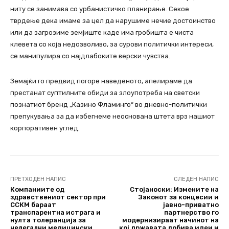
ниту се занимава со урбанистичко планирање. Секое
тврдење дека имаме за цел да нарушиме нечие достоинство
или да загрозиме земјиште каде има гробишта е чиста
клевета со која недозволиво, за сурови политички интереси,
се манипулира со најдлабоките верски чувства.
Земајќи го предвид погоре наведеното, апелираме да
престанат суптилните обиди за злоупотреба на светски
познатиот бренд „Казино Фламинго“ во дневно-политички
препукувања за да избегнеме неоснована штета врз нашиот
корпоративен углед.
ПРЕТХОДЕН НАПИС
СЛЕДЕН НАПИС
Компаниите од
Стојаноски: Измените на
здравствениот сектор при
Законот за концесии и
ССКМ бараат
јавно-приватно
транспарентна истрага и
партнерство го
нулта толеранција за
модернизираат начинот на
нелегални медицински
кој државата добива идеи и