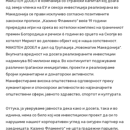
МАКОТЕН ДООЕЛ е компанија со странски капитал кој доаѓа
од земја членка на ЕУ и секоја инвестиција реализирана во
Македонија се прави исклучиво согласно позитивните
законски прописи. „Казино Фламинго“ веќе 19 години
приредува игри на среќа во хотелски комплекс на граничниот
премин Богородица и речиси 6 години во срцето на Скопје во
хотелот Мериот во деловен објект кој е наша сопственост.
МАКОТЕН ДООЕЛ е дел од Групација „Новоматик Македонија“.
Вкупната вредност на досега реализираните инвестиции
надминува 80 милиони евра. Во континуитет подржуваме
различни граѓански иницијативи, проекти и реализираме
бројни хуманитарни и донаторски активности.
Манифестираме висока општествена одговорност преку
хуманитарни и спонзорски активности во најзначајните
општествени сфери, јавното здравство, спортот и културата.
Оттука, ја уверуваме јавноста дека како и досега, така и во
иднина, нема со било кој нов инвестициски проект да си го
нарушиме нашиот корпоративен углед на сигурен партнер на
заедницата. Казино Фламинго“ не црта градежни парцели,