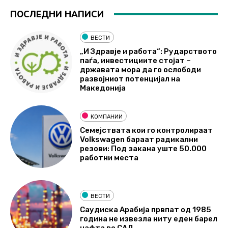
ПОСЛЕДНИ НАПИСИ
ВЕСТИ
„И Здравје и работа“: Рударството
паѓа, инвестициите стојат –
државата мора да го ослободи
развојниот потенцијал на
Македонија
КОМПАНИИ
Семејствата кои го контролираат
Volkswagen бараат радикални
резови: Под закана уште 50.000
работни места
ВЕСТИ
Саудиска Арабија првпат од 1985
година не извезла ниту еден барел
нафта во САД