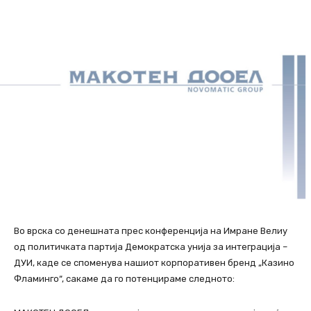
Во врска со денешната прес конференција на Имране Велиу
од политичката партија Демократска унија за интеграција –
ДУИ, каде се споменува нашиот корпоративен бренд „Казино
Фламинго“, сакаме да го потенцираме следното: