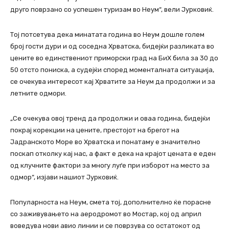
друго поврзано со успешен туризам во Неум“, вели Јурковиќ.
Тој потсетува дека минатата година во Неум дошле голем
број гости дури и од соседна Хрватска, бидејќи разликата во
цените во единствениот приморски град на БиХ била за 30 до
50 отсто пониска, а судејќи според моменталната ситуација,
се очекува интересот кај Хрватите за Неум да продолжи и за
летните одмори.
„Се очекува овој тренд да продолжи и оваа година, бидејќи
покрај корекции на цените, престојот на брегот на
Јадранското Море во Хрватска и понатаму е значително
поскап отколку кај нас, а факт е дека на крајот цената е еден
од клучните фактори за многу луѓе при изборот на место за
одмор“, изјави нашиот Јурковиќ.
Популарноста на Неум, смета тој, дополнително ќе порасне
со заживувањето на аеродромот во Мостар, кој од април
воведува нови авио линии и се поврзува со остатокот од