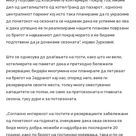
многу поубави од класичните контејнери. Покрај тоа, имаме
дел од шеталиштето од хотел Гранд до пазарот , односно
централниот паркинг кој исто така планираме да го украсиме
до почетокот на сезоната се надевам дека ќе успееме во ова
и дека успешно ќе ги реализираме нашите планови поврзани
со брегот и најважниот дел покрај морето и ќе бидеме
подготвени да ја дочекаме сезоната“, изјави Јурковиќ.
Што се однесува до доаѓањето на гости, како што ни вели,
хотелиерите не паметат дека и претходно бележеле
резервации, бидејќи многумина кои планирале да летуваат
на брегот на Јадранот кај нас, според него, веќе ги
резервирале своите места, толку многу сместувачки
капацитети се полни, не само за претсезоната и главната
сезона, туку дури и за потсезоната.
„Согласно интересот на гостите и резервациите забележани
од почетокот на годината, очекуваме дека оваа сезона ќе
биде многу добра, можеби и најдобра во последните 20
години, како по бројот на гостински ноќевања, така и по се