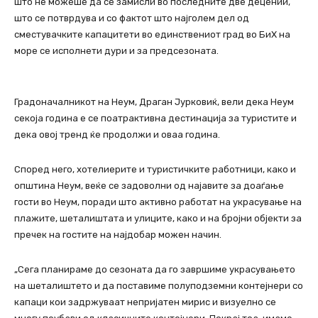
што не можеше да се замисли во последните две децении,
што се потврдува и со фактот што најголем дел од
сместувачките капацитети во единствениот град во БиХ на
море се исполнети дури и за предсезоната.
Градоначалникот на Неум, Драган Јурковиќ, вели дека Неум
секоја година е се поатрактивна дестинација за туристите и
дека овој тренд ќе продолжи и оваа година.
Според него, хотелиерите и туристичките работници, како и
општина Неум, веќе се задоволни од најавите за доаѓање
гости во Неум, поради што активно работат на украсување на
плажите, шеталиштата и улиците, како и на бројни објекти за
пречек на гостите на најдобар можен начин.
„Сега планираме до сезоната да го завршиме украсувањето
на шеталиштето и да поставиме полуподземни контејнери со
капаци кои задржуваат непријатен мирис и визуелно се