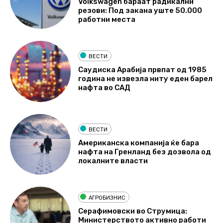
Volkswagen бараат радикални
резови: Под закана уште 50.000
работни места
ВЕСТИ
Саудиска Арабија првпат од 1985
година не извезла ниту еден барел
нафта во САД
ВЕСТИ
Американска компанија ќе бара
нафта на Гренланд без дозвола од
локалните власти
АГРОБИЗНИС
Серафимовски во Струмица:
Министерството активно работи