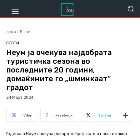
дома
Вести
ВЕСТИ
Неум ја очекува најдобрата
туристичка сезона во
последните 20 години,
домаќините го „шминкаат“
градот
24 Март 2024
945
Viber
Facebook
Twitter
Годинава Неум очекува рекорден број гости и посети какви