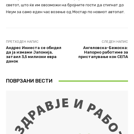
светот, што ќе им овозможи на бројните гости да стигнат до
Неум за само еден час возење од Мостар по новиот автопат.
ПРЕТХОДЕН НАПИС
СЛЕДЕН НАПИС
Андрес Иниеста се обидел
Ангеловска-Бежоска:
да ја измами Јапонија,
Напорно работиме за
затаил 3,5 милиони евра
пристапување кон СЕПА
данок
ПОВРЗАНИ ВЕСТИ