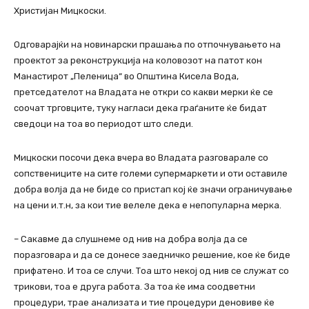
Христијан Мицкоски.
Одговарајќи на новинарски прашања по отпочнувањето на
проектот за реконструкција на коловозот на патот кон
Манастирот „Пеленица“ во Општина Кисела Вода,
претседателот на Владата не откри со какви мерки ќе се
соочат трговците, туку нагласи дека граѓаните ќе бидат
сведоци на тоа во периодот што следи.
Мицкоски посочи дека вчера во Владата разговарале со
сопствениците на сите големи супермаркети и оти оставиле
добра волја да не биде со пристап кој ќе значи ограничување
на цени и.т.н, за кои тие велеле дека е непопуларна мерка.
– Сакавме да слушнеме од нив на добра волја да се
поразговара и да се донесе заедничко решение, кое ќе биде
прифатено. И тоа се случи. Тоа што некој од нив се служат со
трикови, тоа е друга работа. За тоа ќе има соодветни
процедури, трае анализата и тие процедури деновиве ќе