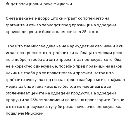
бидат аплицирани, рече Мицкоски.
Смета дека не е добро што си играат со трпението на
граѓаните и оти во периодот пред празници на одредени
производи цените биле зголемени и за 25 отсто.
-Тоа што тие мислеа дека ќе не надмудрат на овој начин и си
играат со трпението на граѓаните и на Владата мислам дека
не е добро и треба да си го преиспитаат однесувањето. Ова
не е коректно однесување, посебно пред празници на ваков
начин не треба да се прават големи профити. Затоа што
граѓаните очекуваат од нивна страна разбирање и во најмала
мерка да биде така како што било, а не наеднаш да се
зголемуваат цените на одредени продукти. На одредени
продукти за 25% се зголемени цените на производите. Тоа не
е етичко однесување, туку би рекол нечовечно однесување,
подвлече Мицкоски.