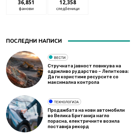
36,851
12,358
фанови
следбеници
ПОСЛЕДНИ НАПИСИ
ВЕСТИ
Стручната јавност повикува на
одржливо рударство – Лепиткова:
Да ги користиме ресурсите со
максимална контрола
ТЕХНОЛОГИЈА
Продажбата на нови автомобили
во Велика Британија нагло
порасна, електричните возила
поставија рекорд