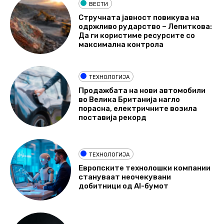
ВЕСТИ
Стручната јавност повикува на
одржливо рударство – Лепиткова:
Да ги користиме ресурсите со
максимална контрола
ТЕХНОЛОГИЈА
Продажбата на нови автомобили
во Велика Британија нагло
порасна, електричните возила
поставија рекорд
ТЕХНОЛОГИЈА
Европските технолошки компании
стануваат неочекувани
добитници од AI-бумот