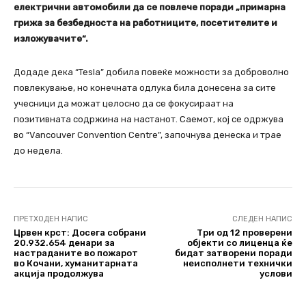
електрични автомобили да се повлече поради „примарна
грижа за безбедноста на работниците, посетителите и
изложувачите“.
Додаде дека “Tesla” добила повеќе можности за доброволно
повлекување, но конечната одлука била донесена за сите
учесници да можат целосно да се фокусираат на
позитивната содржина на настанот. Саемот, кој се одржува
во “Vancouver Convention Centre”, започнува денеска и трае
до недела.
ПРЕТХОДЕН НАПИС
СЛЕДЕН НАПИС
Црвен крст: Досега собрани
Три од 12 проверени
20.932.654 денари за
објекти со лиценца ќе
настраданите во пожарот
бидат затворени поради
во Кочани, хуманитарната
неисполнети технички
акција продолжува
услови