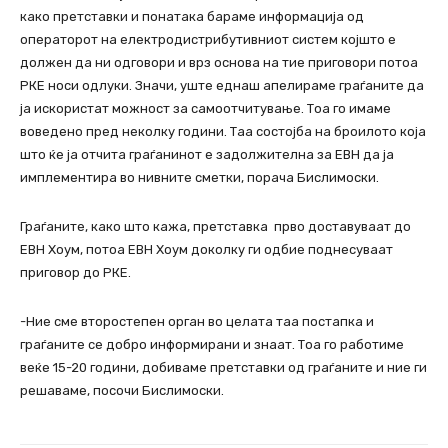
како претставки и понатака бараме информација од
операторот на електродистрибутивниот систем којшто е
должен да ни одговори и врз основа на тие приговори потоа
РКЕ носи одлуки. Значи, уште еднаш апелираме граѓаните да
ја искористат можност за самоотчитување. Тоа го имаме
воведено пред неколку години. Таа состојба на броилото која
што ќе ја отчита граѓанинот е задолжителна за ЕВН да ја
имплементира во нивните сметки, порача Бислимоски.
Граѓаните, како што кажа, претставка прво доставуваат до
ЕВН Хоум, потоа ЕВН Хоум доколку ги одбие поднесуваат
приговор до РКЕ.
-Ние сме второстепен орган во целата таа постапка и
граѓаните се добро информирани и знаат. Тоа го работиме
веќе 15-20 години, добиваме претставки од граѓаните и ние ги
решаваме, посочи Бислимоски.