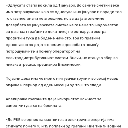
-Одлуката стапи во сила од 1 јануари. Во самите сметки веќе
има потрошувачка која се однесува и на јануари и поради тоа
го ставиле, значи не згрешиле, но за да ја зголемиме
довербата во јануарската сметка ќе го нема тој надоместок
за да знаат граѓаните дека никој не остварува екстра
профити и тука да бидеме начисто. Тоа го правиме
едноставно за да ја зголемиме довербата помеѓу
потрошувачите и помеѓу операторот на
електродистрибутивниот систем. Значи, не станува збор за
никаква грешка, прецизира Бислимоски.
Појасни дека има четири отчитувачки групи и во секој месец
опфаќа и период од еден месец и од тој што следи.
Апелираше граѓаните да ја искористат можност за
самоотчитување на броилата.
-До РКЕ во однос на сметките за електрична енергија има
стигнато помеѓу 10 и 15 поплаки од граѓани. Ние тие ги водиме