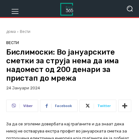
дома
Вести
ВЕСТИ
Бислимоски: Во јануарските
сметки за струја нема да има
надомест од 200 денари за
пристап до мрежа
24 Јануари 2024
900
Viber
Facebook
Twitter
За да се зголеми довербата кај граѓаните и да знаат дека
никој не остварува екстра профит во јануарската сметка за
потрошена електрична енергија која граѓаните ќе ја добијат