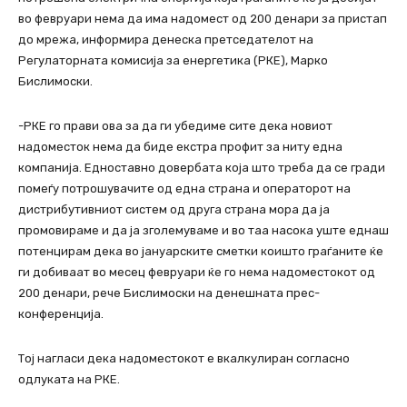
во февруари нема да има надомест од 200 денари за пристап
до мрежа, информира денеска претседателот на
Регулаторната комисија за енергетика (РКЕ), Марко
Бислимоски.
-РКЕ го прави ова за да ги убедиме сите дека новиот
надоместок нема да биде екстра профит за ниту една
компанија. Едноставно довербата која што треба да се гради
помеѓу потрошувачите од една страна и операторот на
дистрибутивниот систем од друга страна мора да ја
промовираме и да ја зголемуваме и во таа насока уште еднаш
потенцирам дека во јануарските сметки коишто граѓаните ќе
ги добиваат во месец февруари ќе го нема надоместокот од
200 денари, рече Бислимоски на денешната прес-
конференција.
Тој нагласи дека надоместокот е вкалкулиран согласно
одлуката на РКЕ.