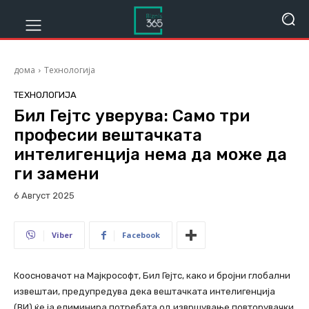
дома
Технологија
ТЕХНОЛОГИЈА
Бил Гејтс уверува: Само три
професии вештачката
интелигенција нема да може да
ги замени
6 Август 2025
428
Viber
Facebook
Коосновачот на Мајкрософт, Бил Гејтс, како и бројни глобални
извештаи, предупредува дека вештачката интелигенција
(ВИ) ќе ја елиминира потребата од извршување повторувачки