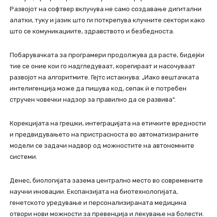
Развојот на софтвер вклучува не само создавање дигитални
алатки, туку и јазик што ги поткрепува клучните сектори како
што се комуникациите, здравството и безбедноста.
Побарувачката за програмери продолжува да расте, бидејќи
тие се оние кои го надгледуваат, корегираат и насочуваат
развојот на алгоритмите. Гејтс истакнува: „Иако вештачката
интелигенција може да пишува код, сепак ѝ е потребен
стручен човечки надзор за правилно да се развива“.
Корекцијата на грешки, интеграцијата на етичките вредности
и предвидувањето на пристрасноста во автоматизираните
модели се задачи надвор од можностите на автономните
системи.
Денес, биологијата зазема централно место во современите
научни иновации. Експанзијата на биотехнологијата,
генетското уредување и персонализираната медицина
отвори нови можности за превенција и лекување на болести.