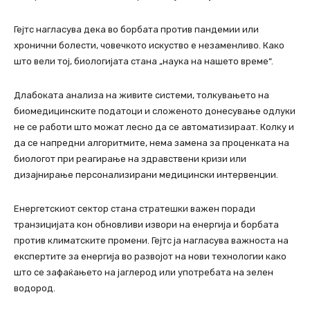
Гејтс нагласува дека во борбата против пандемии или
хронични болести, човечкото искуство е незаменливо. Како
што вели тој, биологијата стана „наука на нашето време“.
Длабоката анализа на живите системи, толкувањето на
биомедицинските податоци и сложеното донесување одлуки
не се работи што можат лесно да се автоматизираат. Колку и
да се напредни алгоритмите, нема замена за проценката на
биологот при реагирање на здравствени кризи или
дизајнирање персонализирани медицински интервенции.
Енергетскиот сектор стана стратешки важен поради
транзицијата кон обновливи извори на енергија и борбата
против климатските промени. Гејтс ја нагласува важноста на
експертите за енергија во развојот на нови технологии како
што се зафаќањето на јаглерод или употребата на зелен
водород.