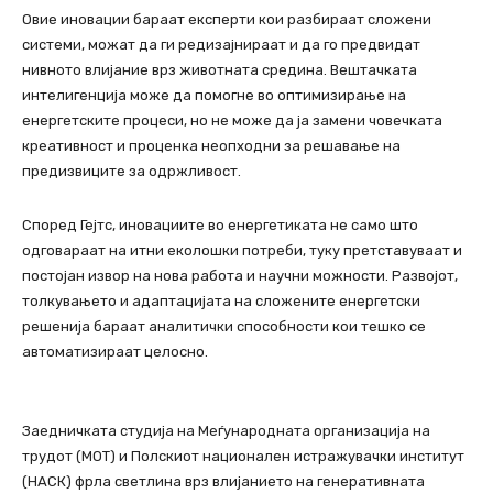
Овие иновации бараат експерти кои разбираат сложени
системи, можат да ги редизајнираат и да го предвидат
нивното влијание врз животната средина. Вештачката
интелигенција може да помогне во оптимизирање на
енергетските процеси, но не може да ја замени човечката
креативност и проценка неопходни за решавање на
предизвиците за одржливост.
Според Гејтс, иновациите во енергетиката не само што
одговараат на итни еколошки потреби, туку претставуваат и
постојан извор на нова работа и научни можности. Развојот,
толкувањето и адаптацијата на сложените енергетски
решенија бараат аналитички способности кои тешко се
автоматизираат целосно.
Заедничката студија на Меѓународната организација на
трудот (МОТ) и Полскиот национален истражувачки институт
(НАСК) фрла светлина врз влијанието на генеративната