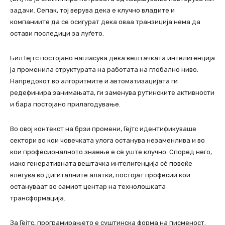
задачи. Сепак, тој верува дека е клучно владите и
компаниите да се осигурат дека оваа транзиција нема да
остави последици за луѓето.
Бил Гејтс постојано нагласува дека вештачката интелигенција
ја променила структурата на работата на глобално ниво.
Напредокот во алгоритмите и автоматизацијата ги
редефинира занимањата, ги заменува рутинските активности
и бара постојано прилагодување.
Во овој контекст на брзи промени, Гејтс идентификуваше
сектори во кои човечката улога останува незаменлива и во
кои професионалното знаење е сè уште клучно. Според него,
иако генеративната вештачка интелигенција сè повеќе
влегува во дигиталните алатки, постојат професии кои
остануваат во самиот центар на технолошката
трансформација.
За Гејтс, програмирањето е суштинска форма на писменост.