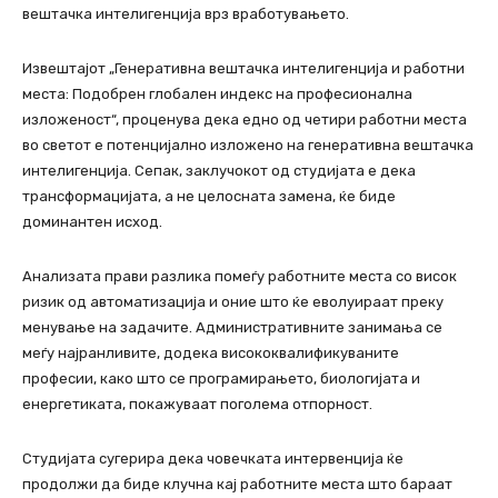
вештачка интелигенција врз вработувањето.
Извештајот „Генеративна вештачка интелигенција и работни
места: Подобрен глобален индекс на професионална
изложеност“, проценува дека едно од четири работни места
во светот е потенцијално изложено на генеративна вештачка
интелигенција. Сепак, заклучокот од студијата е дека
трансформацијата, а не целосната замена, ќе биде
доминантен исход.
Анализата прави разлика помеѓу работните места со висок
ризик од автоматизација и оние што ќе еволуираат преку
менување на задачите. Административните занимања се
меѓу најранливите, додека висококвалификуваните
професии, како што се програмирањето, биологијата и
енергетиката, покажуваат поголема отпорност.
Студијата сугерира дека човечката интервенција ќе
продолжи да биде клучна кај работните места што бараат