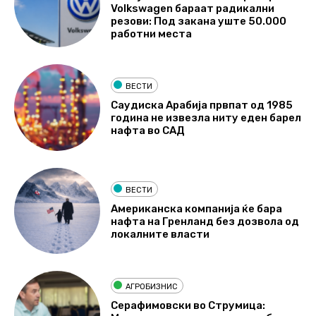
Volkswagen бараат радикални
резови: Под закана уште 50.000
работни места
ВЕСТИ
Саудиска Арабија првпат од 1985
година не извезла ниту еден барел
нафта во САД
ВЕСТИ
Американска компанија ќе бара
нафта на Гренланд без дозвола од
локалните власти
АГРОБИЗНИС
Серафимовски во Струмица: