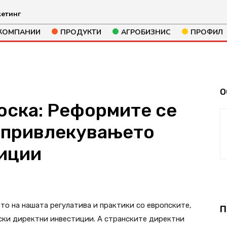
етинг
КОМПАНИИ
ПРОДУКТИ
АГРОБИЗНИС
ПРОФИЛ
О
ска: Реформите се
 привлекувањето
иции
285
то на нашата регулатива и практики со европските,
П
ски директни инвестиции. А странските директни