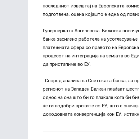
последниот извештај на Европската комиси
подготвена, оцена којашто е една од пови
Гувернерката Ангеловска-Бежоска посочу
банка засилено работела на усогласување
платежната сфера со правото на Европскат
процесот на интеграција на земјата во Ед
да пристапиме во ЕУ.
-Според анализа на Светската банка, за п
регионот на Западен Балкан плаќаат шест
однос на она што би го плаќале кога би би
ќе ги подобри врските со ЕУ, што е знача
доходовната конвергенција кон ЕУ, истакн