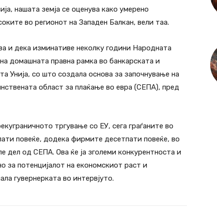
ја, нашата земја се оценува како умерено
соките во регионот на Западен Балкан, вели таа.
ва и дека изминативе неколку години Народната
 на домашната правна рамка во банкарската и
а Унија, со што создала основа за започнување на
инствената област за плаќање во евра (СЕПА), пред
рекуграничното тргување со ЕУ, сега граѓаните во
пати повеќе, додека фирмите десетпати повеќе, во
ле дел од СЕПА. Ова ќе ја зголеми конкурентноста и
јно за потенцијалот на економскиот раст и
ала гувернерката во интервјуто.