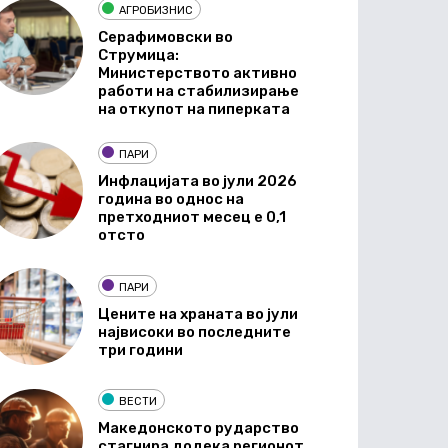
АГРОБИЗНИС
Серафимовски во
Струмица:
Министерството активно
работи на стабилизирање
на откупот на пиперката
ПАРИ
Инфлацијата во јули 2026
година во однос на
претходниот месец е 0,1
отсто
ПАРИ
Цените на храната во јули
највисоки во последните
три години
ВЕСТИ
Македонското рударство
стагнира додека регионот