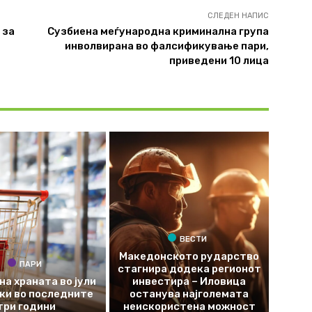
СЛЕДЕН НАПИС
 за
Сузбиена меѓународна криминална група
инволвирана во фалсификување пари,
приведени 10 лица
ВЕСТИ
Македонското рударство
ПАРИ
стагнира додека регионот
на храната во јули
инвестира – Иловица
оки во последните
останува најголемата
три години
неискористена можност