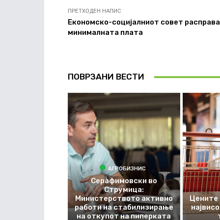
ПРЕТХОДЕН НАПИС
Економско-социјалниот совет расправа
минималната плата
ПОВРЗАНИ ВЕСТИ
АГРОБИЗНИС
Серафимовски во
Струмица:
Министерството активно
Цените 
работи на стабилизирање
највис
на откупот на пиперката