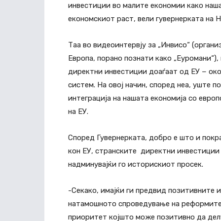
инвестиции во малите економии како наша
економскиот раст, вели гувернерката на 
Таа во видеоинтервју за „Инвисо“ (орган
Европа, порано познати како „Еуромани“),
директни инвестиции доаѓаат од ЕУ − око
систем. На овој начин, според неа, уште п
интеграција на нашата економија со европ
на ЕУ.
Според Гувернерката, добро е што и покр
кон ЕУ, странските директни инвестиции
надминувајќи го историскиот просек.
-Секако, имајќи ги предвид позитивните и
натамошното спроведување на реформите 
приоритет којшто може позитивно да дел