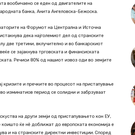
та вообичаено се еден од двигателите на
Народната банка, Анита Ангеловска-Бежоска.
изаторите на Форумот на Централна и Источна
 истакнува дека најголемиот дел од странските
лу две третини, вклучително и во банкарскиот
овеќе се зајакнува трговската и финансиската
ската. Речиси 80% од нашиот извоз оди во земјите
ај кризите и пречките во процесот на пристапување
 во изминатиов период се солидни и забрзуваат
скуства на други земји од пристапувањето кон ЕУ,
коишто ќе нѐ доближат до европската економија е
ува и на странските директни инвестиции. Според