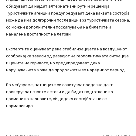
обидуваат да најдат алтернативни рути и решенија.
Туристичките агенции предупредуваат дека ваквата состојба
може да има долгорочни последици врз туристичката сезона,
со можни дополнителни поскапувања на билетите и
намалена достапност на летови.
Експертите оценуваат дека стабилизацијата на воздушниот
сообраќај ќе зависи од развојот на геополитичката ситуација
и цените на горивото, но предупредуваат дека
нарушувањата може да продолжат и во наредниот период.
Во меѓувреме, патниците се советуваат редовно да ги
проверуваат своите летови и да бидат подготвени за
промени во плановите, сè додека состојбата не се
нормализира.