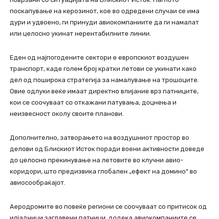
поскапување на керозинот, кое во одредени случаи се има
дури и удвоено, ги принуди авиокомпаниите да ги намалат
или целосно укинат нерентабилните линии.
Еден од најпогодените сектори е европскиот воздушен
транспорт, каде голем број кратки летови се укинати како
дел од поширока стратегија за намалување на трошоците.
Овие одлуки веќе имаат директно влијание врз патниците,
кои се соочуваат со откажани патувања, доцнења и
неизвесност околу своите планови.
Дополнително, затворањето на воздушниот простор во
делови од Блискиот Исток поради воени активности доведе
до целосно прекинување на летовите во клучни авио-
коридори, што предизвика глобален „ефект на домино“ во
авиосообраќајот.
Аеродромите во повеќе региони се соочуваат со притисок од
илјадници заглавени патници, додека авиокомпаниите се