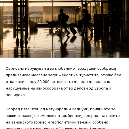
Сериозни нарушувања во глобалниот воздушен сообраќај
предизвикаа масовна загриженост кај туристите, откако беа
откажани околу 20.000 летови, што доведе до целосно
нарушување на авиосообраќајот во делови од Европа и
пошироко.
Според извештаи од меѓународни медиуми, причината за
ваквиот развој е комплексна комбинација од раст на цените
на авионското гориво и геополитички тензии, особено
поврзани со ситуацијата на Блискиот Исток. Наглото