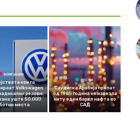
КОМПАНИИ
ВЕСТИ
јствата кои го
ираат Volkswagen
Саудиска Арабија првпат
радикални резови:
од 1985 година не извезла
кана уште 50.000
ниту еден барел нафта во
ботни места
САД