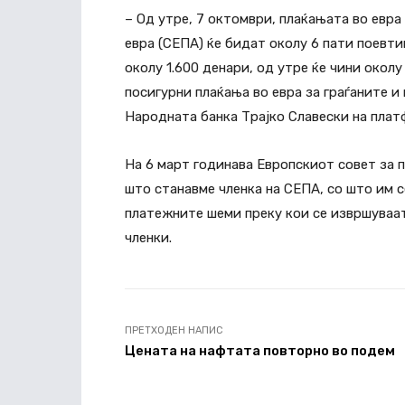
– Од утре, 7 октомври, плаќањата во евра
евра (СЕПА) ќе бидат околу 6 пати поевти
околу 1.600 денари, од утре ќе чини окол
посигурни плаќања во евра за граѓаните и
Народната банка Трајко Славески на плат
На 6 март годинава Европскиот совет за п
што станавме членка на СЕПА, со што им
платежните шеми преку кои се извршуваат 
членки.
ПРЕТХОДЕН НАПИС
Цената на нафтата повторно во подем