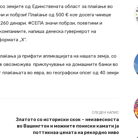
 со земјите од Единствената област за плаќање во
ни и побрзи! Плаќање од 500 € кое досега чинеше
у 260 денари. #СЕПА значи побрзи, поевтини и
 компаниите, напиша денеска гувернерот на
формата „Х“.
лаќања ја прифати апликацијата на нашата земја, со
 се овозможува приклучување на домашните банки во
плаќањата во евра, во географски опсег од 40 земји
СЛЕДЕН НАПИС
Златото со историски скок – неизвесноста
во Вашингтон и можните пониски камати ја
поттикнаа цената на рекордно ниво