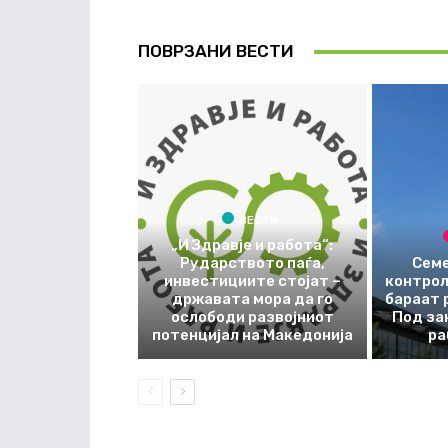
ПОВРЗАНИ ВЕСТИ
ВЕСТИ
„И Здравје и работа“:
Рударството паѓа,
Семе
инвестициите стојат –
контрол
државата мора да го
бараат 
ослободи развојниот
Под за
потенцијал на Македонија
ра