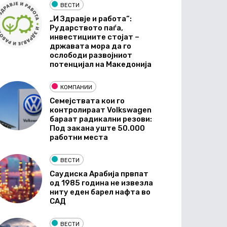
ВЕСТИ
„И Здравје и работа“:
Рударството паѓа,
инвестициите стојат –
државата мора да го
ослободи развојниот
потенцијал на Македонија
КОМПАНИИ
Семејствата кои го
контролираат Volkswagen
бараат радикални резови:
Под закана уште 50.000
работни места
ВЕСТИ
Саудиска Арабија првпат
од 1985 година не извезла
ниту еден барел нафта во
САД
ВЕСТИ