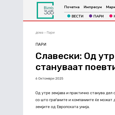
Почетна
Импресум
Марк
ВЕСТИ
ПАРИ
дома
Пари
ПАРИ
Славески: Од утр
стануваат поевт
6 Октомври 2025
Од утре земјава и практично станува дел 
со што граѓаните и компаниите ќе можат д
земјите од Европската унија.