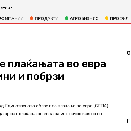
етинг
КОМПАНИИ
ПРОДУКТИ
АГРОБИЗНИС
ПРОФИЛ
О
е плаќањата во евра
ини и побрзи
195
од Единствената област за плаќање во евра (СЕПА)
а вршат плаќања во евра на ист начин како и во
П