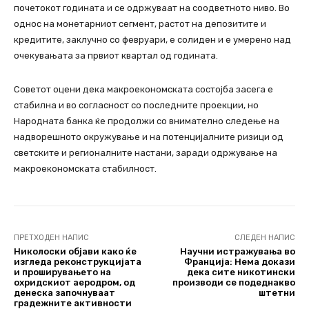
почетокот годината и се одржуваат на соодветното ниво. Во
однос на монетарниот сегмент, растот на депозитите и
кредитите, заклучно со февруари, е солиден и е умерено над
очекувањата за првиот квартал од годината.
Советот оцени дека макроекономската состојба засега е
стабилна и во согласност со последните проекции, но
Народната банка ќе продолжи со внимателно следење на
надворешното окружување и на потенцијалните ризици од
светските и регионалните настани, заради одржување на
макроекономската стабилност.
ПРЕТХОДЕН НАПИС
СЛЕДЕН НАПИС
Николоски објави како ќе
Научни истражувања во
изгледа реконструкцијата
Франција: Нема докази
и проширувањето на
дека сите никотински
охридскиот аеродром, од
производи се подеднакво
денеска започнуваат
штетни
градежните активности