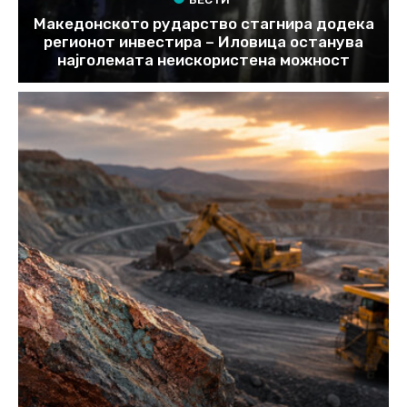
Македонското рударство стагнира додека
регионот инвестира – Иловица останува
најголемата неискористена можност