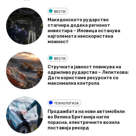
ВЕСТИ
Македонското рударство
стагнира додека регионот
инвестира – Иловица останува
најголемата неискористена
можност
ВЕСТИ
Стручната јавност повикува на
одржливо рударство – Лепиткова:
Да ги користиме ресурсите со
максимална контрола
ТЕХНОЛОГИЈА
Продажбата на нови автомобили
во Велика Британија нагло
порасна, електричните возила
поставија рекорд