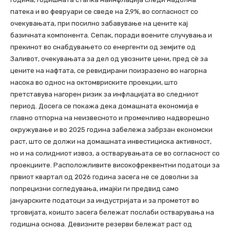
патека и во февруари се сведе на 2,9%, во согласност со
очекувањата, при посилно забавување на цените кај
базичната компонента. Сепак, поради воените случувања и
прекинот во снабдувањето со енергенти од земјите од
Заливот, очекувањата за дел од увозните цени, пред сѐ за
цените на нафтата, се ревидирани поизразено во нагорна
насока во однос на октомвриските проекции, што
претставува нагорен ризик за инфлацијата во следниот
период. Досега се покажа дека домашната економија е
главно отпорна на неизвесното и променливо надворешно
окружување и во 2025 година забележа забрзан економски
раст, што се должи на домашната инвестициска активност,
но и на солидниот извоз, а остварувањата се во согласност со
проекциите. Расположливите високофреквентни податоци за
првиот квартал од 2026 година засега не се доволни за
попрецизни согледувања, имајќи ги предвид само
јануарските податоци за индустријата и за прометот во
трговијата, коишто засега бележат послаби остварувања на
годишна основа. Девизните резерви бележат раст од