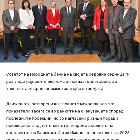
Советот на Народната банка на својата редовна седница ги
разгледа најновите економски показатели и оцени за
тековната макроекономска состојба во земјата.
Движењата остварени кај главните макроекономски
показатели засега се во рамките на очекувањата според
последните проекции, но со нагласени ризици поради
неизвесноста од интензитетот и времетраењето на
конфликтот на Блискиот Исток.Имено, од почетокот на 2026
година, годишната стапка наинфлација следи надолна