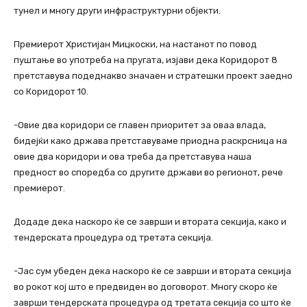
тунел и многу други инфраструктурни објекти.
Премиерот Христијан Мицкоски, на настанот по повод
пуштање во употреба на пругата, изјави дека Коридорот 8
претставува подеднакво значаен и стратешки проект заедно
со Коридорот 10.
-Овие два коридори се главен приоритет за оваа влада,
бидејќи како држава претставуваме приодна раскрсница на
овие два коридори и ова треба да претставува наша
предност во споредба со другите држави во регионот, рече
премиерот.
Додаде дека наскоро ќе се заврши и втората секција, како и
тендерската процедура од третата секција.
-Јас сум убеден дека наскоро ќе се заврши и втората секција
во рокот кој што е предвиден во договорот. Многу скоро ќе
заврши тендерската процедура од третата секција со што ќе