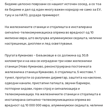
бидеме целосно поврзани со нашиот источен сосед, а со тоа
ќе бидеме и дел од еден многу важен коридор не само за ЕУ,
туку и за НАТО, додаде премиерот.
На железничките станици и стојалишта е инсталирана
сигнално-телекомуникациска опрема во вредност од 10
милиони евра, што вклучува алуминиумски седишта, челични
настрешници, дисплеи и лед осветлување.
Пругата Куманово – Бељаковце е со должина од 30,8
километри и на неа се изградени три нови железнички
станици (Ново Куманово, реконструирана постоечката
железничка станица Куманово, 6 стојалишта, 5 мостови, 1
тунел, пропусти со различен дијаметар, заштита на наклони,
одводни канали, пристапни патишта, звучни бариери,
потпорни ѕидови, горен строј и сигнализација и
телекомуникација. На железничките станици и стојалишта е
инсталирана сигнално-телекомуникациска опрема во
вредност од 10 000 000 евра, алуминиумски седишта, челични