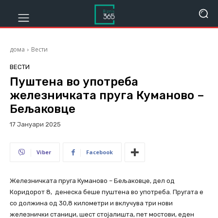
дома
Вести
ВЕСТИ
Пуштена во употреба
железничката пруга Куманово –
Бељаковце
17 Јануари 2025
369
Viber
Facebook
Железничката пруга Куманово – Бељаковце, дел од
Коридорот 8, денеска беше пуштена во употреба. Пругата е
со должина од 30,8 километри и вклучува три нови
железнички станици, шест стојалишта, пет мостови, еден