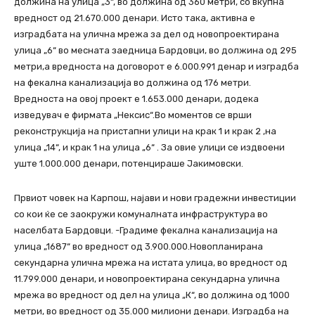
должина на улица „3“, во должина од 360 метри, со вкупна
вредност од 21.670.000 денари. Исто така, активна е
изградбата на улична мрежа за дел од новопроектирана
улица „6“ во месната заедница Бардовци, во должина од 295
метри,а вредноста на договорот е 6.000.991 денар и изградба
на фекална канализација во должина од 176 метри.
Вредноста на овој проект е 1.653.000 денари, додека
изведувач е фирмата „Нексис“.Во моментов се врши
реконструкција на пристапни улици на крак 1 и крак 2 ,на
улица „14“, и крак 1 на улица „6“ . За овие улици се издвоени
уште 1.000.000 денари, потенцираше Јакимовски.
Првиот човек на Карпош, најави и нови градежни инвестиции
со кои ќе се заокружи комуналната инфраструктура во
населбата Бардовци. -Градиме фекална канализација на
улица „1687“ во вредност од 3.900.000.Новопланирана
секундарна улична мрежа на истата улица, во вредност од
11.799.000 денари, и новопроектирана секундарна улична
мрежа во вредност од дел на улица „К“, во должина од 1000
метри, во вредност од 35.000 милиони денари. Изградба на