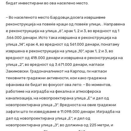
бидат инвестирани во ова населено место.
– Во населеното место Бардовци,досега извршивме
реконструкција на повеќе краци од повеќе улици, . Направена
е реконструкција на улица „6“, крак 1, 2 и 3, во вредност од 1
.566.000 денари. Исто така извршена е реконструкција на
улица „14“, крак 4, во вредност од 561.000 денари, понатаму
извршена е реконструкција на улица „10“, крак 1, 2 и 3, во
вредност од 418.000 денари и извршена е реконструкција на
улица „2“, во вредност од 3.671.000 денари, нагласи
Јакимовски. Градоначалникот на Карпош, ги нагласи
тековните градежни активности, кои како градежна
офанзива ќе бидат во фокусот ова лето: – Во моментов,
работиме на изградба на фекална и атмосферска
канализација, на новопроектирана улица „Е“ и дел од
новопроектирана улица „З“. Вредноста на овие градежни
зафати што ги изведуваме е 11.098.000 денари. Изградба на
дел од новопроектирана улица „Е“, и дел од
новопроектирана улица „З“, во должина од 225 метри, и