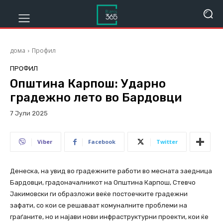
дома
Профил
ПРОФИЛ
Општина Карпош: Ударно
градежно лето во Бардовци
7 Јули 2025
446
Viber
Facebook
Twitter
Денеска, на увид во градежните работи во месната заедница
Бардовци, градоначалникот на Општина Карпош, Стевчо
Јакимовски ги образложи веќе постоечките градежни
зафати, со кои се решаваат комуналните проблеми на
граѓаните, но и најави нови инфраструктурни проекти, кои ќе