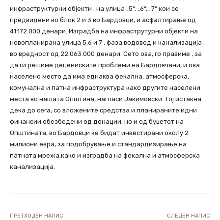
инфраструктурни објекти , на улица „5“, „6“,„ 7“ кои се
предвидени во блок 2 и 3 во Бардовци, и асфалтирање од
41.172.000 денари. Изградба на инфраструтурни објекти на
новопланирана улица 5,6 и 7 , фаза водовод и канализација ,
во вредност од 22.063.000 денари. Сето ова, го правиме , за
да ги решиме децениските проблеми на Бардовчани, и ова
населено место да има еднаква фекална, атмосферска,
комунална и патна инфраструктура како другите населени
места во нашата Општина, нагласи Јакимовски. Тој истакна
дека до сега, со вложените средства и планираните идни
финансии обезбедени од донации, но и од буџетот на
Општината, во Бардовци ќе бидат инвестирани околу 2
милиони евра, за подобрување и стандардизирање на
патната мрежа,како и изградба на фекална и атмосферска
канализација.
ПРЕТХОДЕН НАПИС
СЛЕДЕН НАПИС