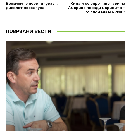
Бензините поевтинуваат,
Кина ѝ се спротивстави на
дизелот поскапува
Америка поради царините –
го спомена и БРИКС
ПОВРЗАНИ ВЕСТИ