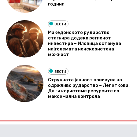
години
ВЕСТИ
Македонското рударство
стагнира додека регионот
инвестира – Иловица останува
најголемата неискористена
можност
ВЕСТИ
Стручната јавност повикува на
одржливо рударство – Лепиткова:
Да ги користиме ресурсите со
максимална контрола