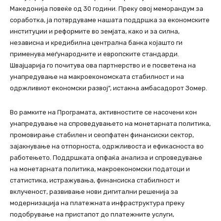
Македонија повеќе од 30 години. Преку овој меморандум за
соработка, ја потврдуваме нашата поддршка за економските
институции и реформите во земјата, како и за силна,
независна и кредибилна централна банка којашто ги
применува меѓународните и европските стандарди.
Швајцарија го почитува ова партнерство и е посветена на
унапредување на макроекономската стабилност и на
одржливиот економски развој“, истакна амбасадорот Зомер.
Во рамките на Програмата, активностите се насочени кон
унапредување на спроведувањето на монетарната политика,
промовирање стабилен и сеопфатен финансиски сектор,
зајакнување на отпорноста, одржливоста и ефикасноста во
работењето. Поддршката опфаќа анализа и спроведување
на монетарната политика, макроекономски податоци и
статистика, истражувања, финансиска стабилност и
вклученост, развивање нови дигитални решенија за
модернизација на платежната инфраструктура преку
подобрување на пристапот до платежните услуги,