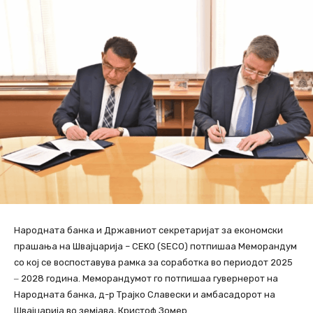
Народната банка и Државниот секретаријат за економски
прашања на Швајцарија – СЕKО (SECO) потпишаа Меморандум
со кој се воспоставува рамка за соработка во периодот 2025
‒ 2028 година. Меморандумот го потпишаа гувернерот на
Народната банка, д-р Трајко Славески и амбасадорот на
Швајцарија во земјава, Кристоф Зомер.