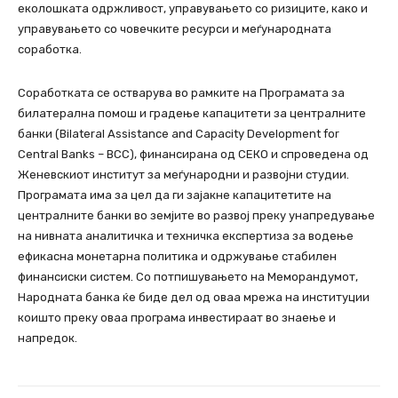
еколошката одржливост, управувањето со ризиците, како и
управувањето со човечките ресурси и меѓународната
соработка.
Соработката се остварува во рамките на Програмата за
билатерална помош и градење капацитети за централните
банки (Bilateral Assistance and Capacity Development for
Central Banks – BCC), финансирана од СЕКО и спроведена од
Женевскиот институт за меѓународни и развојни студии.
Програмата има за цел да ги зајакне капацитетите на
централните банки во земјите во развој преку унапредување
на нивната аналитичка и техничка експертиза за водење
ефикасна монетарна политика и одржување стабилен
финансиски систем. Со потпишувањето на Меморандумот,
Народната банка ќе биде дел од оваа мрежа на институции
коишто преку оваа програма инвестираат во знаење и
напредок.