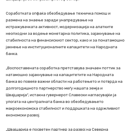
Соработката опфаќа обезбедување техничка помош и
размена на знаење заради унапредување на
истражувачката активност, модернизација на алатките
неопходни за водење монетарна политика, зајакнување на
стабилноста на финансискиот сектор, како и за понатамошно
јакнење на институционалните капацитети на Народната
банка.
„Воспоставената соработка претставува значаен поттик за
натамошно зајакнување на капацитетите на Народната
банка во повеќе важни области на работењето и потврда на
долгогодишното партнерство меѓу нашата земја и
Швајцарија“, истакна гувернерот Славески нагласувајќи ја
улогата на централната банка во обезбедувањето
макроекономска стабилност и поддршката на одржливиот
економски развој.
„Швајцарија е посветен партнер за развој на Северна