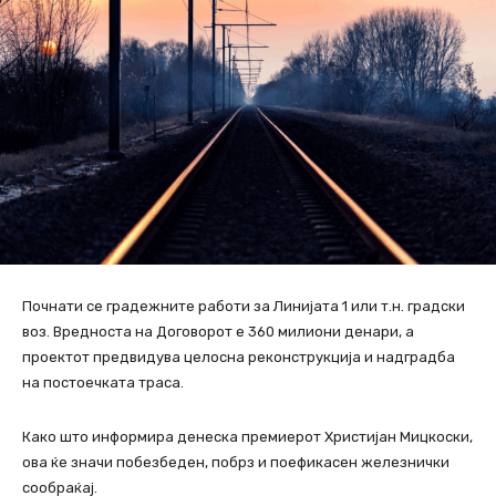
Почнати се градежните работи за Линијата 1 или т.н. градски
воз. Вредноста на Договорот е 360 милиони денари, а
проектот предвидува целосна реконструкција и надградба
на постоечката траса.
Како што информира денеска премиерот Христијан Мицкоски,
ова ќе значи побезбеден, побрз и поефикасен железнички
сообраќај.