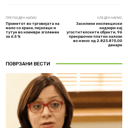
ПРЕТХОДЕН НАПИС
СЛЕДЕН НАПИС
Прометот во трговијата на
Засилени инспекциски
мало со храна, пијалаци и
надзори кај
тутун во ноември зголемен
угостителските објекти, 96
за 6.5 %
прекршочни платни налози
во износ од 2.823.870,00
денари
ПОВРЗАНИ ВЕСТИ