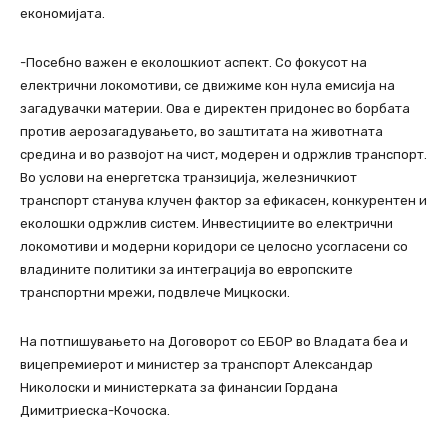
економијата.
-Посебно важен е еколошкиот аспект. Со фокусот на
електрични локомотиви, се движиме кон нула емисија на
загадувачки материи. Ова е директен придонес во борбата
против аерозагадувањето, во заштитата на животната
средина и во развојот на чист, модерен и одржлив транспорт.
Во услови на енергетска транзиција, железничкиот
транспорт станува клучен фактор за ефикасен, конкурентен и
еколошки одржлив систем. Инвестициите во електрични
локомотиви и модерни коридори се целосно усогласени со
владините политики за интеграција во европските
транспортни мрежи, подвлече Мицкоски.
На потпишувањето на Договорот со ЕБОР во Владата беа и
вицепремиерот и министер за транспорт Александар
Николоски и министерката за финансии Гордана
Димитриеска-Кочоска.