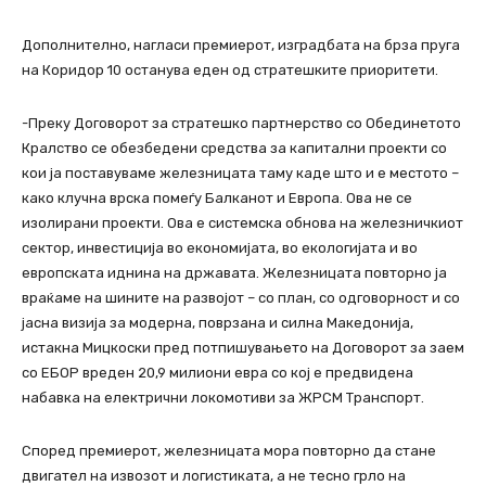
Дополнително, нагласи премиерот, изградбата на брза пруга
на Коридор 10 останува еден од стратешките приоритети.
-Преку Договорот за стратешко партнерство со Обединетото
Кралство се обезбедени средства за капитални проекти со
кои ја поставуваме железницата таму каде што и е местото –
како клучна врска помеѓу Балканот и Европа. Ова не се
изолирани проекти. Ова е системска обнова на железничкиот
сектор, инвестиција во економијата, во екологијата и во
европската иднина на државата. Железницата повторно ја
враќаме на шините на развојот – со план, со одговорност и со
јасна визија за модерна, поврзана и силна Македонија,
истакна Мицкоски пред потпишувањето на Договорот за заем
со ЕБОР вреден 20,9 милиони евра со кој е предвидена
набавка на електрични локомотиви за ЖРСМ Транспорт.
Според премиерот, железницата мора повторно да стане
двигател на извозот и логистиката, а не тесно грло на