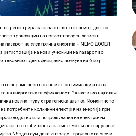
о се регистрира на пазарот во тековниот ден, со
рвите трансакции на новиот пазарен сегмент –
а пазарот на електрична енергија – МЕМО ДООЕЛ
на регистрација на нови учесници на пазарот во
во тековниот ден официјално почнува на 6 мај
о отвораме ново поглавје во оптимизацијата на
о на енергетската ефикасност. За нас како најголем
ничка новина, туку стратегиска алатка. Моментното
 на потребните количини електрична енергија при
 производство или потрошувачка на електрична
аџирање со стабилноста на системот и остварување
јата. Убеден сум дека интрадеј-тргувањето значи