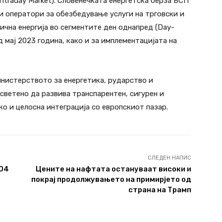
ntraday Market). Словенечката енергетска берза БСП
 оператори за обезбедување услуги на трговски и
ична енергија во сегментите ден однапред (Day-
д мај 2023 година, како и за имплементацијата на
нистерството за енергетика, рударство и
ветено да развива транспарентен, сигурен и
ко и целосна интеграција со европскиот пазар.
СЛЕДЕН НАПИС
-04
Цените на нафтата остануваат високи и
покрај продолжувањето на примирјето од
страна на Трамп