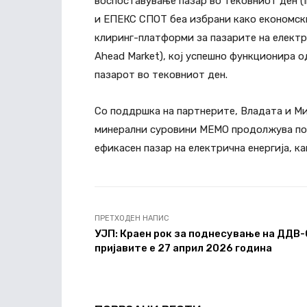
воспоставување пазар во тековниот ден (I
и ЕПЕКС СПОТ беа избрани како економски
клиринг-платформи за пазарите на електр
Ahead Market), кој успешно функционира о
пазарот во тековниот ден.
Со поддршка на партнерите, Владата и Ми
минерални суровини МЕМО продолжува пос
ефикасен пазар на електрична енергија, ка
ПРЕТХОДЕН НАПИС
УЈП: Краен рок за поднесување на ДДВ
пријавите е 27 април 2026 година