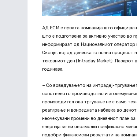
АД ЕСМ е првата компанија што официјалн
што е подготвена за активно учество во п
информираат од Националниот оператор н
Скопје, кој од денеска го почна процесот 
тековниот ден (Intraday Market). Пазарот 
годинава.
– Со воведувањето на интрадеј-тргувањет
сопственото производство и зголемувањет
производител ова тргување не е само тех
реагирање и вонредната набавка во денот
неочекувани промени во дневниот план за
енергија ќе ни овозможи поефикасно мен
подобри финансиски резултати на компани