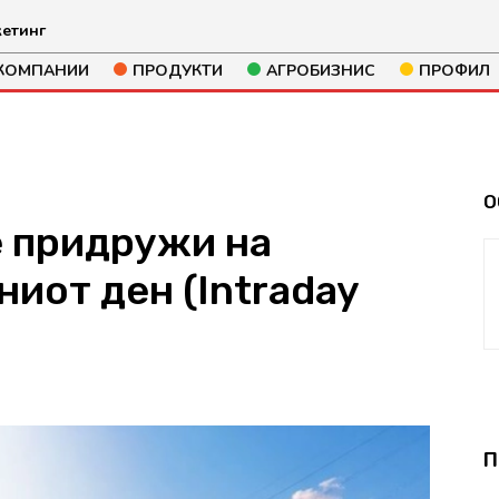
етинг
КОМПАНИИ
ПРОДУКТИ
АГРОБИЗНИС
ПРОФИЛ
О
 придружи на
ниот ден (Intraday
115
П