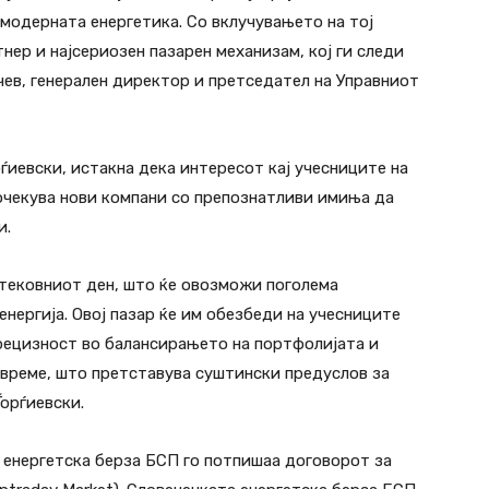
а модерната енергетика. Со вклучувањето на тој
ер и најсериозен пазарен механизам, кој ги следи
чев, генерален директор и претседател на Управниот
ѓиевски, истакна дека интересот кај учесниците на
 очекува нови компани со препознатливи имиња да
и.
 тековниот ден, што ќе овозможи поголема
нергија. Овој пазар ќе им обезбеди на учесниците
рецизност во балансирањето на портфолијата и
време, што претставува суштински предуслов за
орѓиевски.
 енергетска берза БСП го потпишаа договорот за