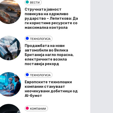
ВЕСТИ
Стручната јавност
повикува на одржливо
рударство – Лепиткова: Да
ги користиме ресурсите со
максимална контрола
ТЕХНОЛОГИЈА
Продажбата на нови
автомобили во Велика
Британија нагло порасна,
електричните возила
поставија рекорд
ТЕХНОЛОГИЈА
Европските технолошки
компании стануваат
неочекувани добитници од
AI-бумот
КОМПАНИИ