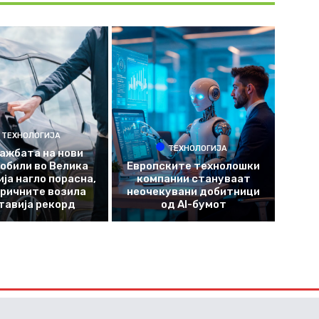
ТЕХНОЛОГИЈА
ТЕХНОЛОГИЈА
ажбата на нови
обили во Велика
Европските технолошки
ја нагло порасна,
компании стануваат
ричните возила
неочекувани добитници
тавија рекорд
од AI-бумот