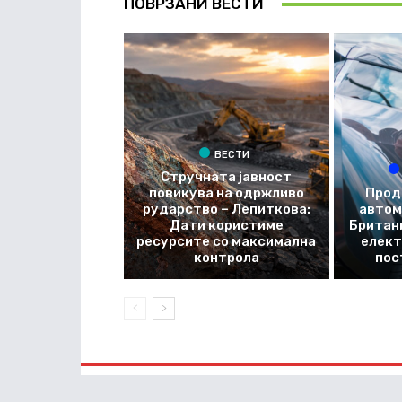
ПОВРЗАНИ ВЕСТИ
ВЕСТИ
Стручната јавност
повикува на одржливо
Прод
рударство – Лепиткова:
автом
Да ги користиме
Британи
ресурсите со максимална
елект
контрола
пос