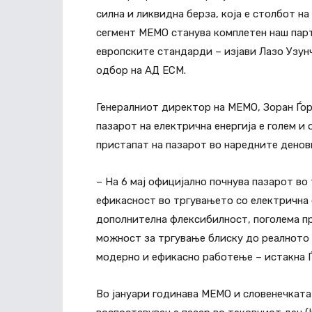
силна и ликвидна берза, која е столбот н
сегмент МЕМО станува комплетен наш партн
европските стандарди – изјави Лазо Узун
одбор на АД ЕСМ.
Генералниот директор на МЕМО, Зоран Ѓор
пазарот на електрична енергија е голем и
пристапат на пазарот во наредните денов
– На 6 мај официјално почнува пазарот во
ефикасност во тргувањето со електрична е
дополнителна флексибилност, поголема п
можност за тргување блиску до реалното 
модерно и ефикасно работење – истакна Ѓ
Во јануари годинава МЕМО и словенечката