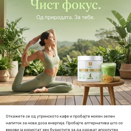
Откажете се од утринското кафе и пробајте моќен зелен
напиток за нова доза енергија. Пробајте алтернатива што со
векови ја користат зен будистите за да одржат апсолутен