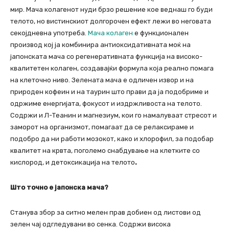
мир. Мача колагенот нуди брзо решение кое веднаш го буди
телото, но вистинскиот долгорочен ефект лежи во неговата
секојдневна употреба.
Мача колаген
е функционален
производ кој ја комбинира антиоксидативната моќ на
јапонската мача со регенеративната функција на високо-
квалитетен колаген, создавајќи формула која реално помага
на клеточно ниво. Зелената мача е одличен извор и на
природен кофеин и на таурин што прави да ја подобриме и
одржиме енергијата, фокусот и издржливоста на телото.
Содржи и Л-Теанин и магнезиум, кои го намалуваат стресот и
заморот на организмот, помагаат да се релаксираме и
подобро да ни работи мозокот, како и хлорофил, за подобар
квалитет на крвта, поголемо снабдување на клетките со
кислород, и детоксикација на телото
.
Што точно е јапонск
а мача?
Станува збор за ситно мелен прав добиен од листови од
зелен чај одгледувани во сенка. Содржи висока