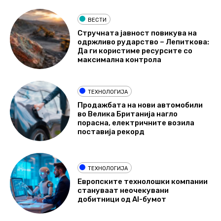
ВЕСТИ
Стручната јавност повикува на
одржливо рударство – Лепиткова:
Да ги користиме ресурсите со
максимална контрола
ТЕХНОЛОГИЈА
Продажбата на нови автомобили
во Велика Британија нагло
порасна, електричните возила
поставија рекорд
ТЕХНОЛОГИЈА
Европските технолошки компании
стануваат неочекувани
добитници од AI-бумот