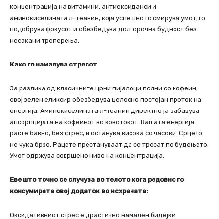
концентрација на витамини, антиоксиданси и
аминокиселината л-теанин, која успешно го смирува умот, го
подобрува фокусот и обезбедува долгорочна будност без
несакани треперења.
Како го намалува стресот
За разлика од класичните црни пијалоци полни со кофеин,
овој зелен еликсир обезбедува целосно постојан проток на
енергија. Аминокиселината л-теанин директно ја забавува
апсорпцијата на кофеинот во крвотокот. Вашата енергија
расте бавно, без стрес, и останува висока со часови. Срцето
не чука брзо. Рацете престануваат да се тресат по будењето.
Умот одржува совршено ниво на концентрација.
Еве што точно се случува во телото кога редовно го
консумирате овој
додаток во исхраната:
Оксидативниот стрес е драстично намален бидејќи