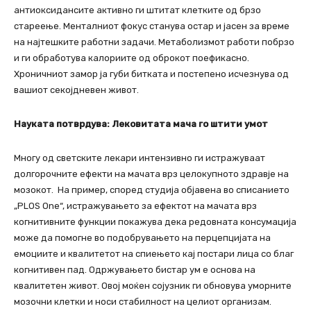
антиоксидансите активно ги штитат клетките од брзо
стареење. Менталниот фокус станува остар и јасен за време
на најтешките работни задачи. Метаболизмот работи побрзо
и ги обработува калориите од оброкот поефикасно.
Хроничниот замор ја губи битката и постепено исчезнува од
вашиот секојдневен живот.
Науката потврдува: Лековит
ата мача го штити умот
Многу од светските лекари интензивно ги истражуваат
долгорочните ефекти на мачата врз целокупното здравје на
мозокот. На пример, според студија објавена во списанието
„PLOS One“, истражувањето за ефектот на мачата врз
когнитивните функции покажува дека редовната консумација
може да помогне во подобрувањето на перцепцијата на
емоциите и квалитетот на спиењето кај постари лица со благ
когнитивен пад. Одржувањето бистар ум е основа на
квалитетен живот. Овој моќен сојузник ги обновува уморните
мозочни клетки и носи стабилност на целиот организам.