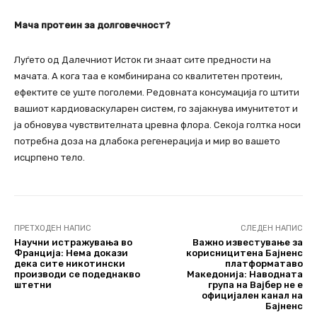
Мача протеин за долговечност?
Луѓето од Далечниот Исток ги знаат сите предности на
мачата. А кога таа е комбинирана со квалитетен протеин,
ефектите се уште поголеми. Редовната консумација го штити
вашиот кардиоваскуларен систем, го зајакнува имунитетот и
ја обновува чувствителната цревна флора. Секоја голтка носи
потребна доза на длабока регенерација и мир во вашето
исцрпено тело.
ПРЕТХОДЕН НАПИС
СЛЕДЕН НАПИС
Научни истражувања во
Важно известување за
Франција: Нема докази
корисницитена Бајненс
дека сите никотински
платформатаво
производи се подеднакво
Македонија: Наводната
штетни
група на Вајбер не е
официјален канал на
Бајненс