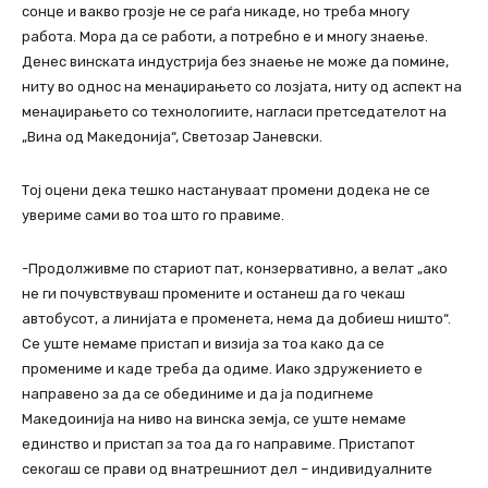
сонце и вакво грозје не се раѓа никаде, но треба многу
работа. Мора да се работи, а потребно е и многу знаење.
Денес винската индустрија без знаење не може да помине,
ниту во однос на менаџирањето со лозјата, ниту од аспект на
менаџирањето со технологиите, нагласи претседателот на
„Вина од Македонија“, Светозар Јаневски.
Тој оцени дека тешко настануваат промени додека не се
увериме сами во тоа што го правиме.
-Продолживме по стариот пат, конзервативно, а велат „ако
не ги почувствуваш промените и останеш да го чекаш
автобусот, а линијата е променета, нема да добиеш ништо“.
Се уште немаме пристап и визија за тоа како да се
промениме и каде треба да одиме. Иако здружението е
направено за да се обединиме и да ја подигнеме
Македоинија на ниво на винска земја, се уште немаме
единство и пристап за тоа да го направиме. Пристапот
секогаш се прави од внатрешниот дел – индивидуалните