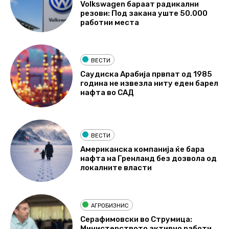
Volkswagen бараат радикални
резови: Под закана уште 50.000
работни места
ВЕСТИ
Саудиска Арабија првпат од 1985
година не извезла ниту еден барел
нафта во САД
ВЕСТИ
Американска компанија ќе бара
нафта на Гренланд без дозвола од
локалните власти
АГРОБИЗНИС
Серафимовски во Струмица:
Министерството активно работи