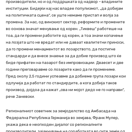
производители, но и од поддршката од надвор – владините
институции. Бидејќи кај нас владее популизмот, „да добијам
на политичката сцена“, се уште немаме пристап и волја за
промена. За нас, од винскиот сектор, реформите и промените
во основа значат менување од корен. „Тиквеш“ работеше на
тоа, да ги промени работите од корен, а тоа значи копачење
на лозјата што не вредат или не даваат квалитетни приноси,
да го промени менаџментот во лозарството, да постигне
стандарди и да внесе знаење за да добие производ што ќе
биде прифатен на пазарот без импровизации. Дваесет и две
години преговаравме со лозарите како да ги промениме.
Пред околу 2,5 години успеавме да добиеме група лозари кои
одлучија да работат по стандирдите, а кога добија таков
производ, дојдоа да кажат „ова ни мојот дедо не го направи“,
рече Јаневски.
Регионалниот советник за земјоделство од Амбасада на
Федерална Република Германија во земјава, Франк Мулер,
укажа дека е неопходен дијалог со регионалните
производители, зајакнување на соработката во сите земји од