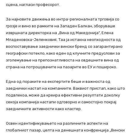
сцена, нагласи професорот.
За најновите движења во интра-регионалната трговија со
грозје и вино во рамките на Западен Балкан, зборуваше
извршната директорка на „Вина од Македонија“, Елена
Младеновска-Јеленковиќ. Таа ја истакна неопходноста од
воспоставување заеднички вински бренд со загарантирано
географски потекло, како еден од клучните предуслови за
зголемување на препознатливоста на овдешните вина од
страна на потрошувачите на пазарите во ЕУ и пошироко.
Една од пораките на експертите беше и важноста од
заеднички настап на компаниите. Ваквиот пристап, како што
подвлекоа, може да креира ефективни резултати доколку
секоја компанија настапи одговорно и самостојно покрај
заедничките активности како кластер.
Освен идентификувањето на различните аспекти на
глобалниот пазар, целта на денешната конфренција „Вински