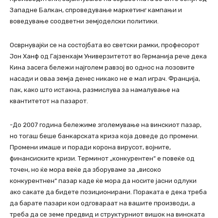
Западне Балкан, спроведување маркетинг кампањи и
воведување соодветни земјоделски политики.
Осврнувајќи се на состојбата во светски рамки, професорот
Јон Ханф од Гајзенхајм Универзитетот во Германија рече дека
Кина засега бележи најголем равзој во однос на лозовите
насади и оваа земја денес никако не е мал играч. Франција,
пак, како што истакна, размислува за намалување на
квантитетот на пазарот.
-До 2007 година бележиме зголемување на винскиот пазар,
но тогаш беше банкарската криза која доведе до промени.
Промени имаше и поради корона вирусот, војните,
финансиските кризи. Терминот „конкурентен“ е повеќе од
точен, но ќе мора веќе да зборуваме за „високо
конкурентнен“ пазар каде ќе мора да носите јасни одлуки
ако сакате да бидете позиционирани. Пораката е дека треба
да барате пазари кои одговараат на вашите производи, а
треба да се земе предвид и структурниот вишок на винската