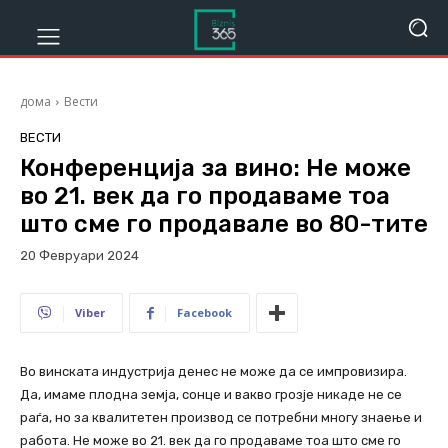
дома
Вести
ВЕСТИ
Конференција за вино: Не може
во 21. век да го продаваме тоа
што сме го продавале во 80-тите
20 Февруари 2024
834
Viber
Facebook
Во винската индустрија денес не може да се импровизира.
Да, имаме плодна земја, сонце и вакво грозје никаде не се
раѓа, но за квалитетен производ се потребни многу знаење и
работа. Не може во 21. век да го продаваме тоа што сме го