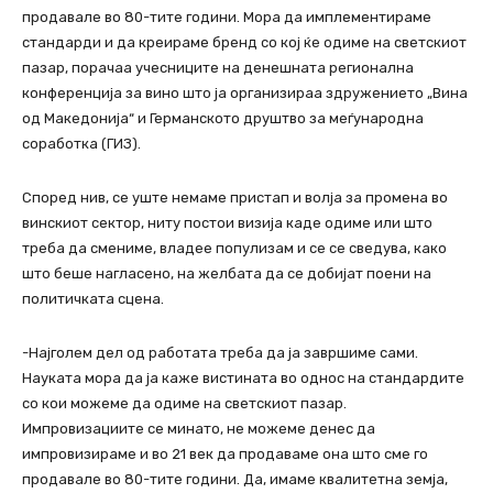
продавале во 80-тите години. Мора да имплементираме
стандарди и да креираме бренд со кој ќе одиме на светскиот
пазар, порачаа учесниците на денешната регионална
конференција за вино што ја организираа здружението „Вина
од Македонија“ и Германското друштво за меѓународна
соработка (ГИЗ).
Според нив, се уште немаме пристап и волја за промена во
винскиот сектор, ниту постои визија каде одиме или што
треба да смениме, владее популизам и се се сведува, како
што беше нагласено, на желбата да се добијат поени на
политичката сцена.
-Најголем дел од работата треба да ја завршиме сами.
Науката мора да ја каже вистината во однос на стандардите
со кои можеме да одиме на светскиот пазар.
Импровизациите се минато, не можеме денес да
импровизираме и во 21 век да продаваме она што сме го
продавале во 80-тите години. Да, имаме квалитетна земја,