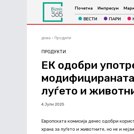
Почетна
Импресум
Марк
ВЕСТИ
ПАРИ
дома
Продукти
ПРОДУКТИ
ЕК одобри употр
модифицираната 
луѓето и животн
4 Јули 2025
Европската комисија денес одобри корист
храна за луѓето и животните, но не и нејз