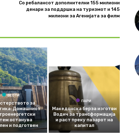
Со ребалансот дополнителни 155 милиони
и
денари за поддршка на туризмот и 145
милиони за Агенијата за филм
ВЕСТИ
ПАРИ
стерството за
тика: Домашниот
Македонска берза изготви
троенергетски
Водич за трансформација
тем останува
и раст преку пазарот на
лен и подготвен
капитал