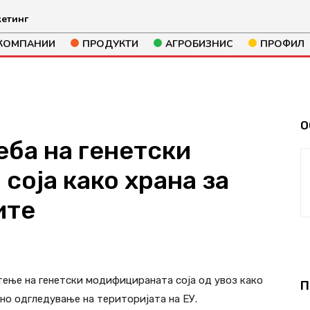
етинг
КОМПАНИИ
ПРОДУКТИ
АГРОБИЗНИС
ПРОФИЛ
О
еба на генетски
соја како храна за
ите
448
ење на генетски модифицираната соја од увоз како
П
ино одгледување на територијата на ЕУ.