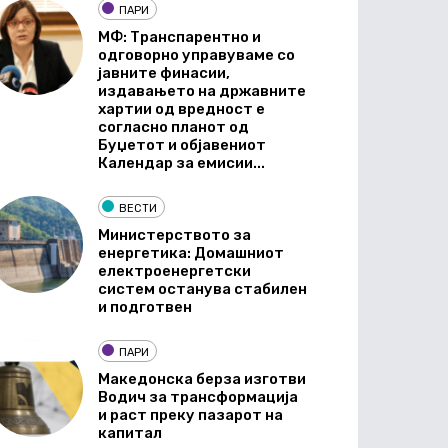
ПАРИ
МФ: Транспарентно и
одговорно управуваме со
јавните финасии,
издавањето на државните
хартии од вредност е
согласно планот од
Буџетот и објавениот
Календар за емисии...
ВЕСТИ
Министерството за
енергетика: Домашниот
електроенергетски
систем останува стабилен
и подготвен
ПАРИ
Македонска берза изготви
Водич за трансформација
и раст преку пазарот на
капитал