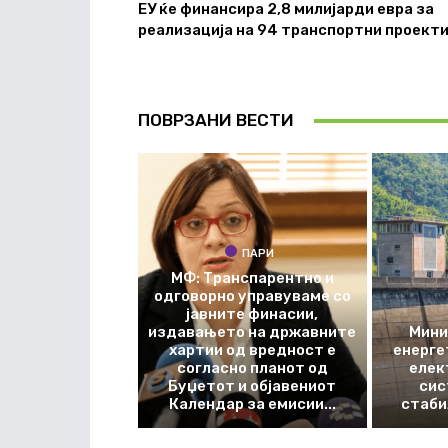
ЕУ ќе финансира 2,8 милијарди евра за
реализација на 94 транспортни проект
ПОВРЗАНИ ВЕСТИ
ПАРИ
МФ: Транспарентно и
одговорно управуваме со
јавните финасии,
издавањето на државните
Мини
хартии од вредност е
енерге
согласно планот од
елек
Буџетот и објавениот
сис
Календар за емисии...
стаби