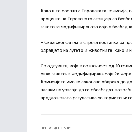
Како што соопшти Европската комисија, в
проценка на Европската агенција за безбе
генетски модифицираната соја е безбедна
– Оваа сеопфатна и строга постапка за пр
здравјето на луѓето и животните, како и 
Со одлуката, која е со важност од 10 годи
оваа генетски модифицирана соја ќе мора 
Комисијата имаше законска обврска да до
членки не успеаја да го обезбедат потре
предложената регулатива за користењето
ПРЕТХОДЕН НАПИС