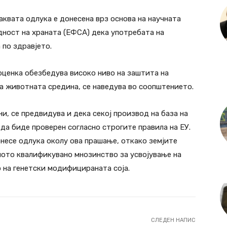
аквата одлука е донесена врз основа на научната
дност на храната (ЕФСА) дека употребата на
 по здравјето.
оценка обезбедува високо ниво на заштита на
на животната средина, се наведува во соопштението.
ни, се предвидува и дека секој производ на база на
да биде проверен согласно строгите правила на ЕУ.
несе одлука околу ова прашање, откако земјите
бното квалификувано мнозинство за усвојување на
 на генетски модифицираната соја.
СЛЕДЕН НАПИС