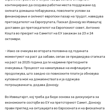
континуирано да создава работни места поддржани од
силната домашна побарувачка, поволните услови за
финансирање и силниот европски пазар на трудот, наведува
претседателот на Еврогрупата, Паскал Донохју во Извештај
доставен до претседателот на Европскиот совет, Антонио
Кошта во пресрет на Самитот на ЕУ закажан за 23 и 24
октомври.
– Иако се очекува во втората половина од годината
моментумот на раст да забави, сепак се предвидува стапката
на раст за 2025 година да ги надмине претходните
очекувања. Процесот на намалување на инфлацијата
продолжува, што заедно со повисоките плати ја обновува
куповната моќ на домаќинствата и ја одржува
потрошувачката, додава Донохју.
Во Извештајот, кој треба да биде основа за дискусијата за
економските состојби во ЕУ на претстојниот Самит, Донохју
прави преглед на ситуацијата во Еврозоната и на фискалната