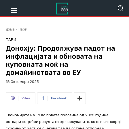
дома
Пари
ПАРИ
Донохју: Продолжува падот на
инфлацијата и обновата на
куповната моќ на
домаќинствата во ЕУ
18 Октомври 2025
660
Viber
Facebook
Економијата на ЕУ во првата половина од 2025 година
оствари подобри резултати од очекуваните, со што, и покрај
скромниот раст, се очекува таа да остане отпорна и