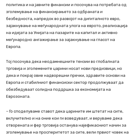
политика и на јавните финансии и посочува на потребата од
зголемување на финансирањето за одбраната и
безбедноста, напредок во развојот на дигиталното евро,
зајакнување на меѓународната улога на еврото, реализација
на идејата за Унијата на пазарите на капитал и активно
меѓународно ангажирање за зајакнување на гласот на
Европа.
Тој посочува дека неодамнешните тензии во глобалната
трговија и зголемените царини носат нови предизвици, но
дека и покрај овие надворешни пречки, здравите основи на
Европа и стабилниот финансиски сектор продолжуваат да
обезбедуваат солидна поддршка за економијата на
Еврозоната.
– Го споделуваме ставот дека царините им штетат на сите,
вклучително и на оние кои ги воведуваат, и веруваме дека
отворената и фер трговија останува најефикасниот начин за
зголемување на просперитетот за сите, вели првиот човек на