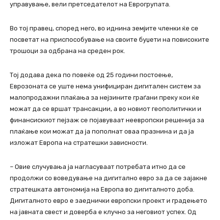
управување, вели претседателот на Еврогрупата.
Во тој правец, според него, во иднина земјите членки ќе се
посветат на приспособување на своите буџети на повисоките
трошоци за одбрана на среден рок.
Тој додава дека по повеќе од 25 години постоење,
Еврозоната се уште нема унифициран дигитален систем за
малопродажни плаќања за нејзините граѓани преку кои ќе
можат да се вршат трансакции, а во новиот геополитички и
финансискиот пејзаж се појавуваат неевропски решенија за
плаќање кои можат да ја пополнат оваа празнина и да ја
изложат Европа на стратешки зависности.
– Овие случувања ја нагласуваат потребата итно да се
продолжи со воведување на дигитално евро за да се зајакне
стратешката автономија на Европа во дигиталното доба.
Дигиталното евро е заеднички европски проект и градењето
на јавната свест и доверба е клучно за неговиот успех. Од