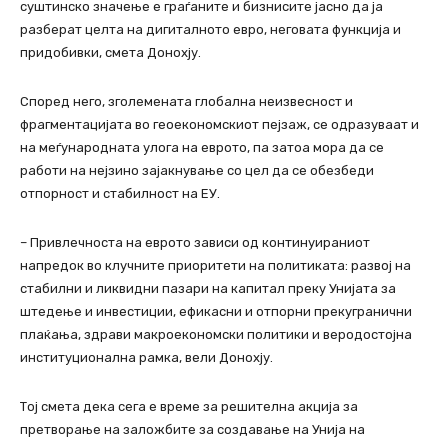
суштинско значење е граѓаните и бизнисите јасно да ја
разберат целта на дигиталното евро, неговата функција и
придобивки, смета Донохју.
Според него, зголемената глобална неизвесност и
фрагментацијата во геоекономскиот пејзаж, се одразуваат и
на меѓународната улога на еврото, па затоа мора да се
работи на нејзино зајакнување со цел да се обезбеди
отпорност и стабилност на ЕУ.
– Привлечноста на еврото зависи од континуираниот
напредок во клучните приоритети на политиката: развој на
стабилни и ликвидни пазари на капитал преку Унијата за
штедење и инвестиции, ефикасни и отпорни прекугранични
плаќања, здрави макроекономски политики и веродостојна
институционална рамка, вели Донохју.
Тој смета дека сега е време за решителна акција за
претворање на заложбите за создавање на Унија на