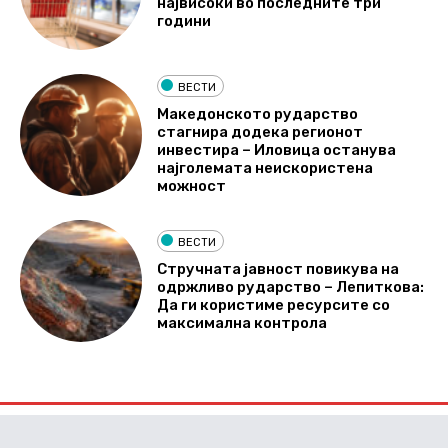
највисоки во последните три
години
ВЕСТИ
Македонското рударство
стагнира додека регионот
инвестира – Иловица останува
најголемата неискористена
можност
ВЕСТИ
Стручната јавност повикува на
одржливо рударство – Лепиткова:
Да ги користиме ресурсите со
максимална контрола