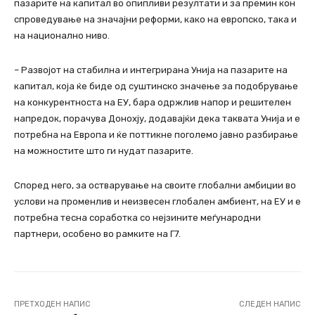
пазарите на капитал во опипливи резултати и за премин кон
спроведување на значајни реформи, како на европско, така и
на национално ниво.
– Развојот на стабилна и интегрирана Унија на пазарите на
капитал, која ќе биде од суштинско значење за подобрување
на конкурентноста на ЕУ, бара одржлив напор и решителен
напредок, порачува Донохју, додавајќи дека таквата Унија и е
потребна на Европа и ќе поттикне поголемо јавно разбирање
на можностите што ги нудат пазарите.
Според него, за остварување на своите глобални амбиции во
услови на променлив и неизвесен глобален амбиент, на ЕУ и е
потребна тесна соработка со нејзините меѓународни
партнери, особено во рамките на Г7.
ПРЕТХОДЕН НАПИС
СЛЕДЕН НАПИС