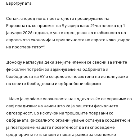
Еврогрупата.
Сепак, според него, претстојното проширување на
Еврозоната, со приемот на Бугарија како 21-ва членка од 1
јануари 2026 година, е уште еден доказ за стабилноста на
европската економија и привлечноста на еврото како „сидро
на просперитетот“.
Донохју нагласува дека земјите членки се свесни за итните
фискални потреби за зајакнување на одбраната и
безбедноста на ЕУ и се целосно посветени на исполнување
на своите безбедносни и одбранбени обврски.
– Иако ја сфаќаме сложеноста на задачата, ќе се справиме со
овој предизвик на начин што ќе ја заштити фискалната
одговорност. Со исклучок на трошоците поврзани со
одбраната, фискалното ограничување останува соодветно и
ја повторивме нашата посветеност да ги спроведеме
среднорочните планови и новата рамка за економско