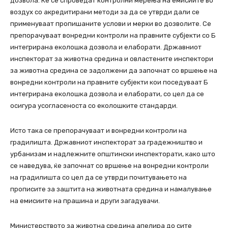
дозвола. Ќе се спроведат контролни мерења на емисиите во
воздух со акредитирани методи за да се утврди дали се
применуваат пропишаните услови и мерки во дозволите. Се
препорачуваат вонредни контроли на правните субјекти со Б
интегрирана еколошка дозвола и елаборати. Државниот
инспекторат за животна средина и овластените инспектори
за животна средина се задолжени да започнат со вршење на
вонредни контроли на правните субјекти кои поседуваат Б
интегрирана еколошка дозвола и елаборати, со цел да се
осигура усогласеноста со еколошките стандарди.
Исто така се препорачуваат и вонредни контроли на
градилишта. Државниот инспекторат за градежништво и
урбанизам и надлежните општински инспекторати, како што
се наведува, ќе започнат со вршење на вонредни контроли
на градилишта со цел да се утврди почитувањето на
прописите за заштита на животната средина и намалување
на емисиите на прашина и други загадувачи.
Министерството за животна средина апелира до сите