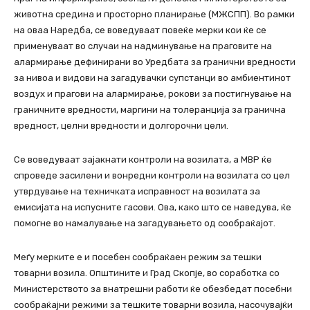
животна средина и просторно планирање (МЖСПП). Во рамки
на оваа Наредба, се воведуваат повеќе мерки кои ќе се
применуваат во случаи на надминување на праговите на
алармирање дефинирани во Уредбата за гранични вредности
за нивоа и видови на загадувачки супстанци во амбиентинот
воздух и прагови на алармирање, рокови за постигнување на
граничните вредности, маргини на толеранција за гранична
вредност, целни вредности и долгорочни цели.
Се воведуваат зајакнати контроли на возилата, а МВР ќе
спроведе засилени и вонредни контроли на возилата со цел
утврдување на техничката исправност на возилата за
емисијата на испусните гасови. Ова, како што се наведува, ќе
помогне во намалување на загадувањето од сообраќајот.
Меѓу мерките е и посебен сообраќаен режим за тешки
товарни возила. Општините и Град Скопје, во соработка со
Министерството за внатрешни работи ќе обезбедат посебни
сообраќајни режими за тешките товарни возила, насочувајќи