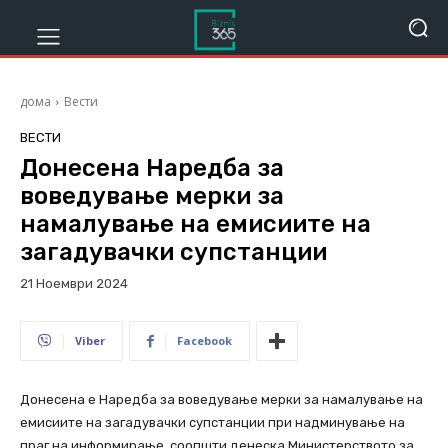
дома
Вести
ВЕСТИ
Донесена Наредба за
воведување мерки за
намалување на емисиите на
загадувачки супстанции
21 Ноември 2024
381
Viber
Facebook
Донесена е Наредба за воведување мерки за намалување на
емисиите на загадувачки супстанции при надминување на
праг на информирање, соопшти денеска Министерството за