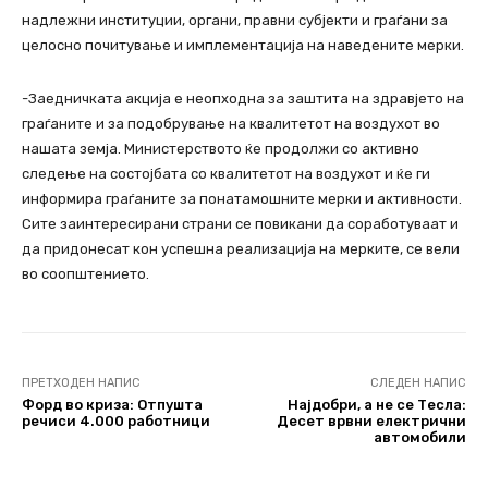
надлежни институции, органи, правни субјекти и граѓани за
целосно почитување и имплементација на наведените мерки.
-Заедничката акција е неопходна за заштита на здравјето на
граѓаните и за подобрување на квалитетот на воздухот во
нашата земја. Министерството ќе продолжи со активно
следење на состојбата со квалитетот на воздухот и ќе ги
информира граѓаните за понатамошните мерки и активности.
Сите заинтересирани страни се повикани да соработуваат и
да придонесат кон успешна реализација на мерките, се вели
во соопштението.
ПРЕТХОДЕН НАПИС
СЛЕДЕН НАПИС
Форд во криза: Отпушта
Најдобри, а не се Тесла:
речиси 4.000 работници
Десет врвни електрични
автомобили