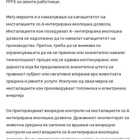
FFP2 за своите работници.
Меѓу мерките е и намалување на капацитетот на
инсталациите со А интегрирана еколошка дозвола.
Инсталациите кои поседуваат А- интегрирана еколошка
дозвола се задолжени да го намалат капацитетот на
производство. Притоа, треба да се внимава со
ограничувањата да не се прекине или значително намали
технолошкиот процес кој се одвива континуирано, или
дејноста која би предизвикала значителна штета за
правниот субјект или негативно влијание врз животната
средина и јавните услуги. Исклучок од оваа мерка се
инсталациите кои произведуваат топлинска и електрична
енергија.
Се препорачуваат вонредни контроли на инсталациите со А
интегрирана еколошка дозвола. Државниот инспекторат за
животна средина ќе започне со вршење на вонредни
контроли на инсталациите со А интегрирана еколошка