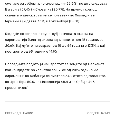
сметале за субјективно сиромашни (66,8%), по што следуваат
Бугарија (37,4%) и Словачка (28,7%). На другиот крај од
скалата, најниски стапки се пријавени во Холандија и
Германија (и двете 7,3%) и Луксембург (8,5%).
Гледајќи по возрасни групи, субјективната стапка на
сиромаштија била највисока кај младите под 18 години, со
20,6%. Кај луѓето на возраст од 18 до 64 години е 17,3%, а кај
постарите од 65 години е 14,9%.
Последните податоци на Евростат за земјите од Балканот
кои кандидати за членство во ЕУ, се од 2023 година. За
сиромашни во Албанија се сметале 54,2 отсто од граѓаните,
во Црна Гора 50,0, во Македонија 48,4 и во Србија 41,8
проценти.са/
ПРЕТХОДЕН НАПИС
СЛЕДЕН НАПИС