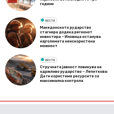
години
ВЕСТИ
Македонското рударство
стагнира додека регионот
инвестира – Иловица останува
најголемата неискористена
можност
ВЕСТИ
Стручната јавност повикува на
одржливо рударство – Лепиткова:
Да ги користиме ресурсите со
максимална контрола