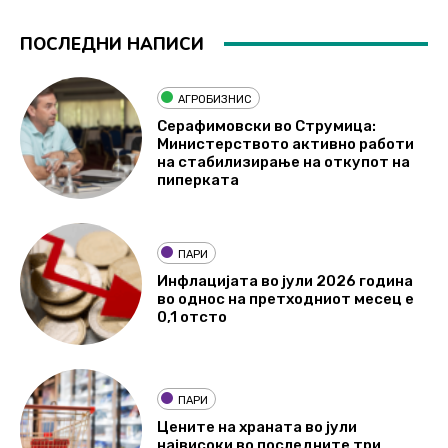
ПОСЛЕДНИ НАПИСИ
АГРОБИЗНИС
Серафимовски во Струмица:
Министерството активно работи
на стабилизирање на откупот на
пиперката
ПАРИ
Инфлацијата во јули 2026 година
во однос на претходниот месец е
0,1 отсто
ПАРИ
Цените на храната во јули
највисоки во последните три