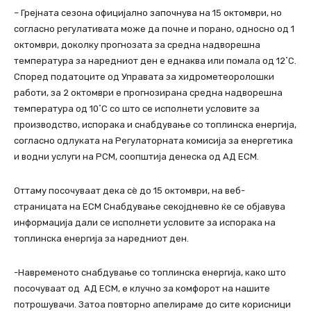
– Грејната сезона официјално започнува на 15 октомври, но
согласно регулативата може да почне и порано, односно од 1
октомври, доколку прогнозата за средна надворешна
температура за наредниот ден е еднаква или помала од 12˚С.
Според податоците од Управата за хидрометеоролошки
работи, за 2 октомври е прогнозирана средна надворешна
температура од 10˚С со што се исполнети условите за
производство, испорака и снабдување со топлинска енергија,
согласно одлуката на Регулаторната комисија за енергетика
и водни услуги на РСМ, соопштија денеска од АД ЕСМ.
Оттаму посочуваат дека сè до 15 октомври, на веб-
страницата на ЕСМ Снабдување секојдневно ќе се објавува
информација дали се исполнети условите за испорака на
топлинска енергија за наредниот ден.
-Навременото снабдување со топлинска енергија, како што
посочуваат од АД ЕСМ, е клучно за комфорот на нашите
потрошувачи. Затоа повторно апелираме до сите корисници