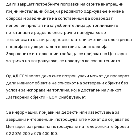
да ги завршат потребните поправки на своите внатрешни
грејни инсталации бидејќи редовното одржување е нивна
обврска и заедниците на сопственици да обезбедат
непречен пристап на службените лица до топлинските
потстаници и редовно електрично напојување во
топлинската станица, односно платени сметки за електрична
енергија и функционална електрична инсталација.
Завршените интервенции треба да се пријават во Центарот
за грижа на потрошувачи, се наведува во соопштението.
Од АД ЕСМ велат дека сите потрошувачи можат да проверат
дали нивниот објект е на списокот на затворени објекти без
услови за испорака на топлина, кој е достапен на линкот
„Затворени објекти – ЕСМ Снабдување“.
За информации, пријави на дефекти или известувања за
завршени интервенции, потрошувачите можат да се јават во
Центарот за грижа на потрошувачи на телефонските броеви
02 3076 200 и 075 400 100.