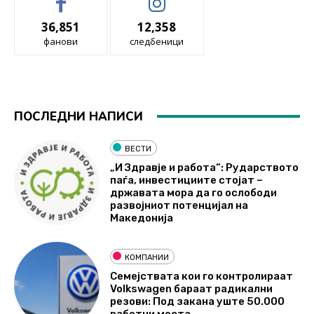
36,851
12,358
фанови
следбеници
ПОСЛЕДНИ НАПИСИ
ВЕСТИ
„И Здравје и работа“: Рударството
паѓа, инвестициите стојат –
државата мора да го ослободи
развојниот потенцијал на
Македонија
КОМПАНИИ
Семејствата кои го контролираат
Volkswagen бараат радикални
резови: Под закана уште 50.000