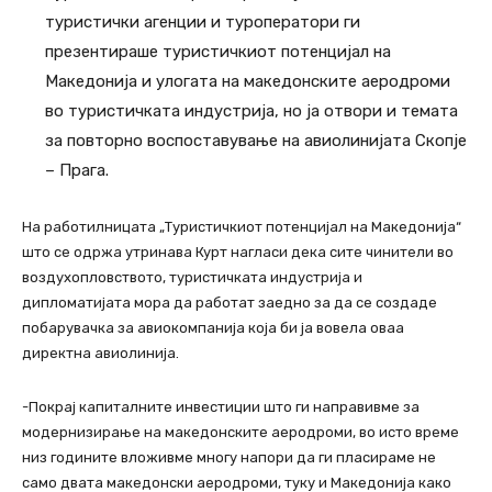
туристички агенции и туроператори ги
презентираше туристичкиот потенцијал на
Македонија и улогата на македонските аеродроми
во туристичката индустрија, но ја отвори и темата
за повторно воспоставување на авиолинијата Скопје
– Прага.
На работилницата „Туристичкиот потенцијал на Македонија“
што се одржа утринава Курт нагласи дека сите чинители во
воздухопловството, туристичката индустрија и
дипломатијата мора да работат заедно за да се создаде
побарувачка за авиокомпанија која би ја вовела оваа
директна авиолинија.
-Покрај капиталните инвестиции што ги направивме за
модернизирање на македонските аеродроми, во исто време
низ годините вложивме многу напори да ги пласираме не
само двата македонски аеродроми, туку и Македонија како