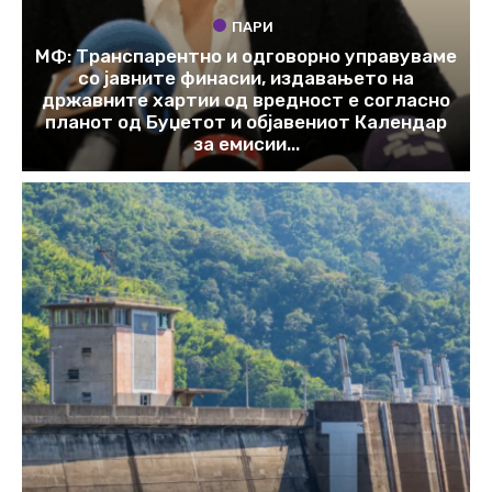
ПАРИ
МФ: Транспарентно и одговорно управуваме
со јавните финасии, издавањето на
државните хартии од вредност е согласно
планот од Буџетот и објавениот Календар
за емисии...