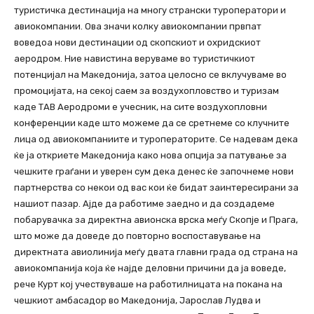
туристичка дестинација на многу странски туроператори и
авиокомпании. Ова значи колку авиокомпании првпат
воведоа нови дестинации од скопскиот и охридскиот
аеродром. Ние навистина веруваме во туристичкиот
потенцијал на Македонија, затоа целосно се вклучуваме во
промоцијата, на секој саем за воздухопловство и туризам
каде ТАВ Аеродроми е учесник, на сите воздухопловни
конференции каде што можеме да се сретнеме со клучните
лица од авиокомпаниите и туроператорите. Се надевам дека
ќе ја откриете Македонија како нова опција за патување за
чешките граѓани и уверен сум дека денес ќе започнеме нови
партнерства со некои од вас кои ќе бидат заинтересирани за
нашиот пазар. Ајде да работиме заедно и да создадеме
побарувачка за директна авионска врска меѓу Скопје и Прага,
што може да доведе до повторно воспоставување на
директната авиолинија меѓу двата главни града од страна на
авиокомпанија која ќе најде деловни причини да ја воведе,
рече Курт кој учествуваше на работилницата на покана на
чешкиот амбасадор во Македонија, Јарослав Лудва и