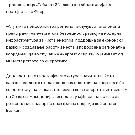
трафостаница „Елбасан 3“, како и рехабилитација на
постојната во Фиер.
-Клучните придобивки за регионот вклучуваат зголемена
прекугранична енергетска безбедност, развој на модерна
инфраструктура за чиста енергија, поддршка за економски
развој и создавање работни места и подобрена регионална
координација во случаи на енергетски кризи, оценуваат од
Министерството за енергетика.
Додаваат дека оваа инфраструктура значително ќе го
зајакне капацитетот за пренос на електрична енергија и ќе
создаде клучна точка за поврзување со енергетскиот систем
на Северна Македонија, воспоставувајќи силна основа за
регионалниот пазар на електрична енергија во Западен
Балкан.