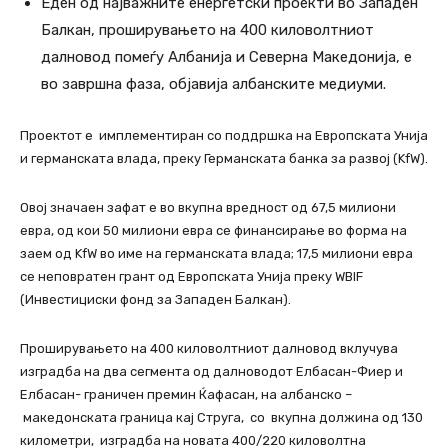
Еден од најважните енергетски проекти во Западен
Балкан, проширувањето на 400 киловолтниот
далновод помеѓу Албанија и Северна Македонија, е
во завршна фаза, објавија албанските медиуми.
Проектот е имплементиран со поддршка на Европската Унија
и германската влада, преку Германската банка за развој (KfW).
Овој значаен зафат е во вкупна вредност од 67,5 милиони
евра, од кои 50 милиони евра се финансирање во форма на
заем од KfW во име на германската влада; 17,5 милиони евра
се неповратен грант од Европската Унија преку WBIF
(Инвестициски фонд за Западен Балкан).
Проширувањето на 400 киловолтниот далновод вклучува
изградба на два сегмента од далноводот Елбасан-Фиер и
Елбасан- граничен премин Ќафасан, на албанско –
македонската граница кај Струга, со вкупна должина од 130
километри, изградба на новата 400/220 киловолтна