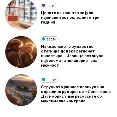
ПАРИ
Цените на храната во јули
највисоки во последните три
години
ВЕСТИ
Македонското рударство
стагнира додека регионот
инвестира – Иловица останува
најголемата неискористена
можност
ВЕСТИ
Стручната јавност повикува на
одржливо рударство – Лепиткова:
Да ги користиме ресурсите со
максимална контрола