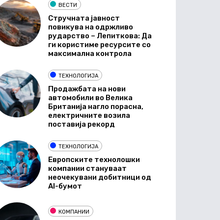
ВЕСТИ
Стручната јавност
повикува на одржливо
рударство – Лепиткова: Да
ги користиме ресурсите со
максимална контрола
ТЕХНОЛОГИЈА
Продажбата на нови
автомобили во Велика
Британија нагло порасна,
електричните возила
поставија рекорд
ТЕХНОЛОГИЈА
Европските технолошки
компании стануваат
неочекувани добитници од
AI-бумот
КОМПАНИИ