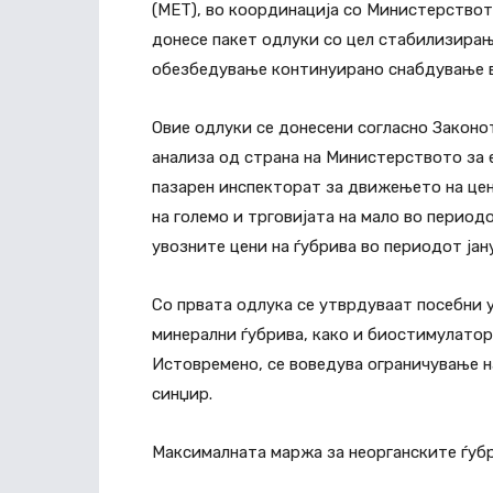
(МЕТ), во координација со Министерствот
донесе пакет одлуки со цел стабилизирањ
обезбедување континуирано снабдување во
Овие одлуки се донесени согласно Законот
анализа од страна на Министерството за 
пазарен инспекторат за движењето на цен
на големо и трговијата на мало во перио
увозните цени на ѓубрива во периодот јан
Со првата одлука се утврдуваат посебни у
минерални ѓубрива, како и биостимулатори
Истовремено, се воведува ограничување 
синџир.
Максималната маржа за неорганските ѓубр