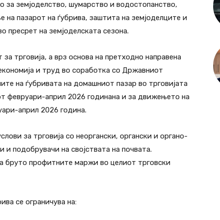
о за земјоделство, шумарство и водостопанство,
е на пазарот на ѓубрива, заштита на земјоделците и
 пресрет на земјоделската сезона.
 за трговија, а врз основа на претходно направена
економија и труд во соработка со Државниот
ите на ѓубривата на домашниот пазар во трговијата
дот февруари-април 2026 годинана и за движењето на
уари-април 2026 година.
слови за трговија со неоргански, органски и органо-
 и подобрувачи на својствата на почвата.
на бруто профитните маржи во целиот трговски
ива се ограничува на: