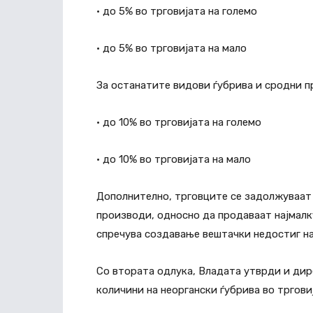
• до 5% во трговијата на големо
• до 5% во трговијата на мало
За останатите видови ѓубрива и сродни п
• до 10% во трговијата на големо
• до 10% во трговијата на мало
Дополнително, трговците се задолжуваат
производи, односно да продаваат најмалк
спречува создавање вештачки недостиг на
Со втората одлука, Владата утврди и дир
количини на неоргански ѓубрива во трговиј