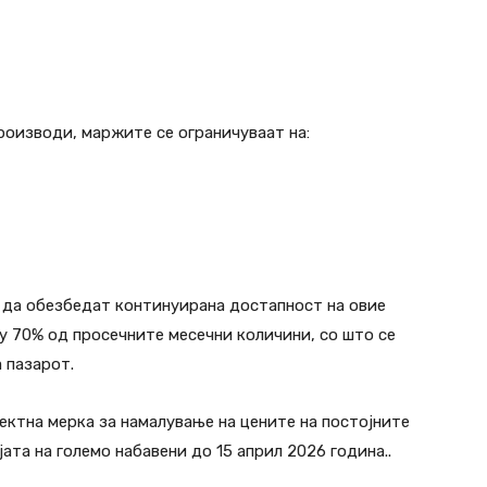
роизводи, маржите се ограничуваат на:
 да обезбедат континуирана достапност на овие
у 70% од просечните месечни количини, со што се
 пазарот.
ектна мерка за намалување на цените на постојните
ата на големо набавени до 15 април 2026 година..