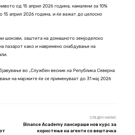
нивото од 15 април 2026 година, намалени за 10%
о 15 април 2026 година, и ќе важат до целосно
вни шокови, заштита на домашното земјоделско
а пазарот како и навремено снабдување на
али.
објавување во „Службен весник на Република Северна
вање на маржите ќе се применуваат до 31 мај 2026
СЛЕДЕН НАПИС
Binance Academy лансираше нов курс за
от
користење на агенти со вештачка