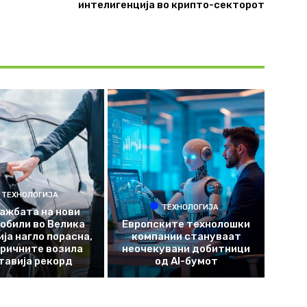
интелигенција во крипто-секторот
ТЕХНОЛОГИЈА
ТЕХНОЛОГИЈА
ажбата на нови
обили во Велика
Европските технолошки
ја нагло порасна,
компании стануваат
ричните возила
неочекувани добитници
тавија рекорд
од AI-бумот