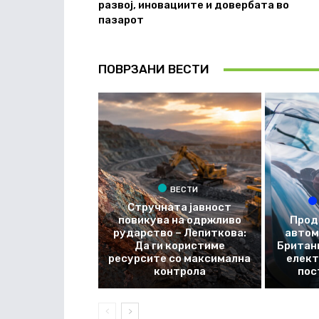
развој, иновациите и довербата во
пазарот
ПОВРЗАНИ ВЕСТИ
ВЕСТИ
Стручната јавност
повикува на одржливо
Прод
рударство – Лепиткова:
автом
Да ги користиме
Британи
ресурсите со максимална
елект
контрола
пос