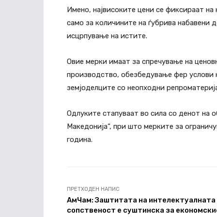
Имено, највисоките цени се фиксираат на 
само за количините на ѓубрива набавени д
исцрпување на истите.
Овие мерки имаат за спречување на цено
производство, обезбедување фер услови н
земјоделците со неопходни репроматериј
Одлуките стапуваат во сила со денот на 
Македонија“, при што мерките за ограничу
година.
ПРЕТХОДЕН НАПИС
АмЧам: Заштитата на интелектуалната
сопственост е суштинска за економски