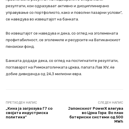
резултати, кои одразуваат активно и дисциплинирано
управување со портфолиото, како и поволни пазарни услови“,
се наведува во извештајот на банката.
Во извештајот се наведува и дека, со оглед на зголемената
профитабилност, се зголемиле и ресурсите на Ватиканскиот
пензиски фонд.
Банката додаде дека, со оглед на постигнатите резултати,
поглаварот на Римокатоличката црква, папата Лав XIV, ќе
добие дивиденда од 24,3 милиони евра.
ПРЕТХОДЕН НАПИС
СЛЕДЕН НАПИС
„Кина ја загрозува Г7 со
Јапонскиот PowerX влегува
својата индустриска
во Црна Гора: Во план
политика“
батериски системи од 500
MWh