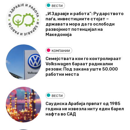
ВЕСТИ
„И Здравје и работа“: Рударството
паѓа, инвестициите стојат –
државата мора да го ослободи
развојниот потенцијал на
Македонија
КОМПАНИИ
Семејствата кои го контролираат
Volkswagen бараат радикални
резови: Под закана уште 50.000
работни места
ВЕСТИ
Саудиска Арабија првпат од 1985
година не извезла ниту еден барел
нафта во САД