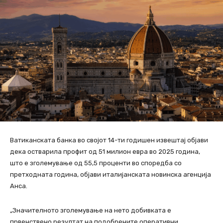
Ватиканската банка во својот 14-ти годишен извештај објави
дека остварила профит од 51 милион евра во 2025 година,
што е зголемување од 55,5 проценти во споредба со
претходната година, објави италијанската новинска агенција
Анса.
„Значителното зголемување на нето добивката е
првенствено резултат на подобрените оперативни