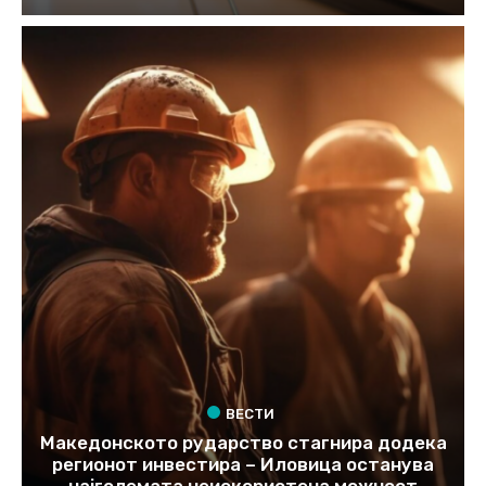
ВЕСТИ
Македонското рударство стагнира додека
регионот инвестира – Иловица останува
најголемата неискористена можност