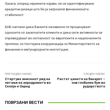
Засега, според нејзините изјави, не се идентификувани
кредитни ризици што би ја загрозиле финансиската
стабилност.
БНБ нагласи дека банките независно ги проценуваат
односите со засегнатите клиенти и дека сите активности се
спроведуваат во согласност со европските и националните
прописи, со постојана координација со Министерството за
финансии и меѓународните институции.
ПРЕТХОДЕН НАПИС
СЛЕДЕН НАПИС
Стартува зимскиот ред на
Растат цените на бакарот –
летање на аеродромите во
нов глобален бум во
Скопје и Охрид
рударството
ПОВРЗАНИ ВЕСТИ