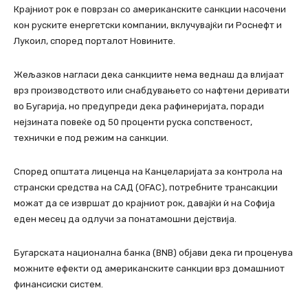
Крајниот рок е поврзан со американските санкции насочени
кон руските енергетски компании, вклучувајќи ги Роснефт и
Лукоил, според порталот Новините.
Жељазков нагласи дека санкциите нема веднаш да влијаат
врз производството или снабдувањето со нафтени деривати
во Бугарија, но предупреди дека рафинеријата, поради
нејзината повеќе од 50 проценти руска сопственост,
технички е под режим на санкции.
Според општата лиценца на Канцеларијата за контрола на
странски средства на САД (OFAC), потребните трансакции
можат да се извршат до крајниот рок, давајќи ѝ на Софија
еден месец да одлучи за понатамошни дејствија.
Бугарската национална банка (BNB) објави дека ги проценува
можните ефекти од американските санкции врз домашниот
финансиски систем.