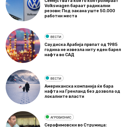
Семејствата кои го контролираат
Volkswagen бараат радикални
резови: Под закана уште 50.000
работни места
ВЕСТИ
Саудиска Арабија првпат од 1985
година не извезла ниту еден барел
нафта во САД
ВЕСТИ
Американска компанија ќе бара
нафта на Гренланд без дозвола од
локалните власти
АГРОБИЗНИС
Серафимовски во Струмица: