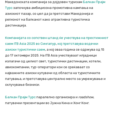
Македонската компанија за дојдовен туризам
Балкан Прајм
Турс
започнува амбициозна промотивна кампања на
азискиот пазар, со цел да ја претстави Македонија и
регионот на балканот како атрактивна туристичка
дестинација.
Компанијата со сопствен штанд ќе учествува на престижниот
саем
ITB Asia 2025 во Сингапур
,
кој претставува водечки
азиски туристички саем
, а кој оваа година се одржува од 15
до 17 октомври 2025. На ITB Asia учествуваат илјадници
излагачи од целиот свет, туристички дестинации, хотели,
авиокомпании, тур-оператори кои се среќаваат со
најважните азиски купувачи од областа на туристичките
патувања, и претставува централно место за умрежување и
склучување бизниси.
Балкан Прајм Турс
паралелно организира и
roadshow
,
патувачки презентации во Јужна Кина и Хонг Конг.