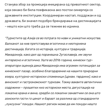
Станува збор за промоција иницирана од приватниот сектор,
која секако би била поефикасна ако постои синергија со
државните институции. Координиран настап, поддржан и од
државата, би значел подобро брендирање на дестинацијата
– нешто кон што треба да се тежнее во иднина.
“Туристите од Азија се во потрага по нови и уникатни искуства.
Балканот за нив претставува егзотична и неоткриена
дестинација, богата со историја, култура и традиција.
Македонија, како дел од поранешна Југославија, им звучи
интересно и егзотично. Уште во 2016 година, кинески тур-
оператори оценија дека Македонија има огромен потенцијал за
кинескиот пазар, особено благодарение на нашите природни
езера, културно-историски споменици (цркви, тврдини), како и
винскиот и гастрономскиот туризам. Токму ваквите автентични
содржини – прошетки низ историски места, дегустација на
локална храна и вина, средби со локални занаетчии се она што
азиските гости го ценат и бараат за разлика од стандардните
„луксузни“ понуди. Нашиот регион може да им понуди нешто