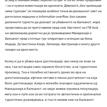
штанд е значаен инвестициски потфат и логистички предизвик
– но и нужна инвестиција во иднината. Девизата „без промоција
нема туризам“ се покажува особено точна во денешниот свет на
дигитални медиуми и information overflow. Ако сакаме
далечните туристи да дознаат за убавините на Балканот, мора
проактивно да се претставиме пред нив. Настапот на ITB Asia
ни овозможува директно да ја промовираме Македонија и
Балканот пред стотици тур-оператори и агенции од Кина,
Индија, Југоисточна Азија, Јапонија, Австралија и многу други
пазари на едно место
.
Колку и да е убава една дестинација, ако никој не знае за
неа, таа останува само скриено богатство, а не туристички
производ. Тоа е посебно истакнато денес во ера на
дигитализација, ефтини летови и лесна достапност на која
било дестинација. Азија е можеби значајно оддалечена од
Македонија и балканот, но овде живее огромна популација,
меѓу кои и луѓе кои се во потрага по автентични и оригинални
туристички доживувања, а тоа го имаме ние на балканот.