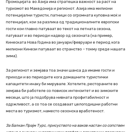
Промоцијата во Азија има стратешка важност за раст на
туризмот во Македонија и регионот. Азија има милиони
потенцијални туристи, патници со огромната куповна моќ и
потенцијал, кои за разлика од традиционалните европски
гости кои главно патуваат во текот на летната сезона,
патуваат и во периоди надвор од сезоната (на пример,
Кинеската Нова Година во јануари/февруари е период кога
милиони Кинези патуваат во странство – токму среде нашата
зима).
За регионот и земјава тоа значи шанса да имаме гости и
приходи и во периодите кога домашните туристички
капацитети инаку би мирувале. Хотелите, рестораните во
земјава би работеле со повисок интензитет и во зимските
месеци, што ја подобрува нивната профитабилност и
одржливост, а со тоа се создаваат целогодишни работни
места во туризмот, наместо сезонска вработеност.
За Балкан Прајм Турс, присуството на ваков настан со сопствен