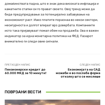
домаќинствата падна, што е знак дека високата инфлација и
каматните стапки си го прават своето. Овој тренд може да
биде предупредување за потенцијално забавување на
економскиот раст. Иако платите пораснаа во некои сектори,
несигурноста и долгот влијаат врз довербата. Компаниите
исто така пријавуваат помал обем на продажба. Ова е важен
индикатор за идна монетарна политика на ФЕД. Пазарот
внимателно ги следи овие сигнали.
ПРЕТХОДЕН НАПИС
СЛЕДЕН НАПИС
Пензионерски кредит до
Економијата на САД
60.000 МКД за 10 минути!
можеби е во послаба форма
отколку што се мислеше
ПОВРЗАНИ ВЕСТИ