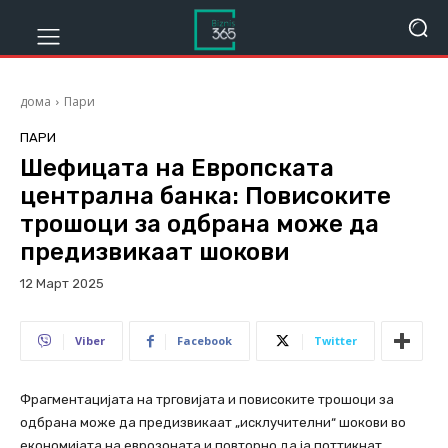
дома
Пари
ПАРИ
Шефицата на Европската
централна банка: Повисоките
трошоци за одбрана може да
предизвикаат шокови
12 Март 2025
287
Viber
Facebook
Twitter
Фрагментацијата на трговијата и повисоките трошоци за
одбрана може да предизвикаат „исклучителни“ шокови во
економијата на еврозоната и повторно да ја поттикнат