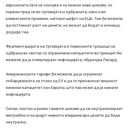
еврозоната сега се соочува и со можни нови шокови, со
корени пред се во трговијата и одбраната, како и во
климатските промени, нагласи шефот на ЕЦБ. Тие би можеле
да поттикнат раст на цените, но можат да бидат и кочница,
додаде таа.
Фрагментацијата на трговијата и повисоките трошоци за
одбрана во сектор со ограничени капацитети во принцип би
можеле да ја стимулираат инфлацијата, објаснува Лагард.
Американските тарифи би можеле да ја ограничат
побарувачката за стоки од ЕУ и да го пренасочат вишокот
кинески капацитет кон Европа, што пак може да ја намали
инфлацијата.
Сепак, постои и ризик таквите шокови да се неутрализираат
меѓусебно и на крајот нивното влијание врз цените да биде
неутрално.