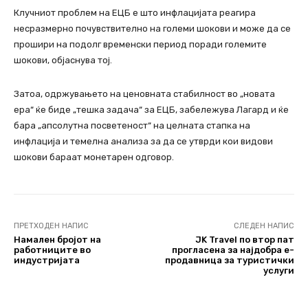
Клучниот проблем на ЕЦБ е што инфлацијата реагира
несразмерно почувствително на големи шокови и може да се
прошири на подолг временски период поради големите
шокови, објаснува тој.
Затоа, одржувањето на ценовната стабилност во „новата
ера“ ќе биде „тешка задача“ за ЕЦБ, забележува Лагард и ќе
бара „апсолутна посветеност“ на целната стапка на
инфлација и темелна анализа за да се утврди кои видови
шокови бараат монетарен одговор.
ПРЕТХОДЕН НАПИС
СЛЕДЕН НАПИС
Намален бројот на
JK Travel по втор пат
работниците во
прогласена за најдобра е-
индустријата
продавница за туристички
услуги