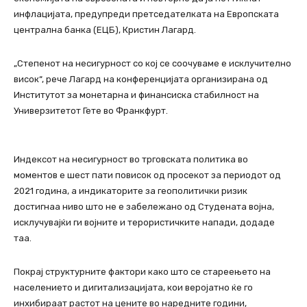
инфлацијата, предупреди претседателката на Европската
централна банка (ЕЦБ), Кристин Лагард.
„Степенот на несигурност со кој се соочуваме е исклучително
висок“, рече Лагард на конференцијата организирана од
Институтот за монетарна и финансиска стабилност на
Универзитетот Гете во Франкфурт.
Индексот на несигурност во трговската политика во
моментов е шест пати повисок од просекот за периодот од
2021 година, а индикаторите за геополитички ризик
достигнаа ниво што не е забележано од Студената војна,
исклучувајќи ги војните и терористичките напади, додаде
таа.
Покрај структурните фактори како што се стареењето на
населението и дигитализацијата, кои веројатно ќе го
инхибираат растот на цените во наредните години,