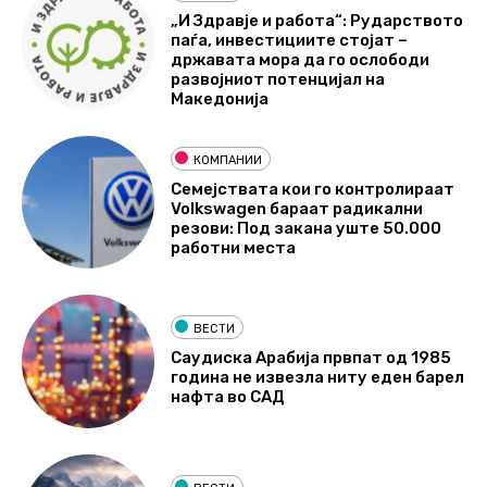
„И Здравје и работа“: Рударството
паѓа, инвестициите стојат –
државата мора да го ослободи
развојниот потенцијал на
Македонија
КОМПАНИИ
Семејствата кои го контролираат
Volkswagen бараат радикални
резови: Под закана уште 50.000
работни места
ВЕСТИ
Саудиска Арабија првпат од 1985
година не извезла ниту еден барел
нафта во САД