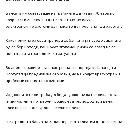
Банката им советуваше на граѓаните да чуваат 70 евра по
возрасен и 30 евра по дете во готово, во случај
електронските системи за плаќање да престанат да работат.
Како причина за оваа препорака, банката ја наведе заканата
од сајбер напади, кои носат зголемен ризик со оглед на сè
понапнатата геополитичка ситуација.
Во април, прекинот на електричната енергија во Шпанија и
Португалија предизвика сериозни, но на крајот краткотрајни
проблеми со платните системи.
Издвоените пари треба да бидат доволни за покривање на
„минималните потребни трошоци за период од три дена,
како што се вода, храна, лекови и превоз“.
Централната банка на Холандија, исто така, им даде совет на