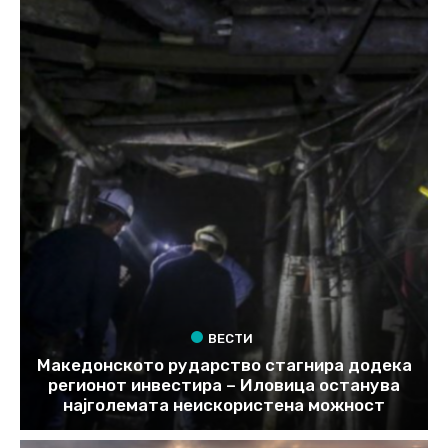
ВЕСТИ
Македонското рударство стагнира додека
регионот инвестира – Иловица останува
најголемата неискористена можност