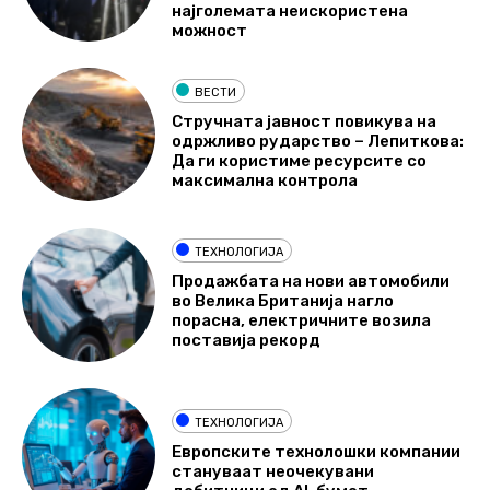
најголемата неискористена
можност
ВЕСТИ
Стручната јавност повикува на
одржливо рударство – Лепиткова:
Да ги користиме ресурсите со
максимална контрола
ТЕХНОЛОГИЈА
Продажбата на нови автомобили
во Велика Британија нагло
порасна, електричните возила
поставија рекорд
ТЕХНОЛОГИЈА
Европските технолошки компании
стануваат неочекувани