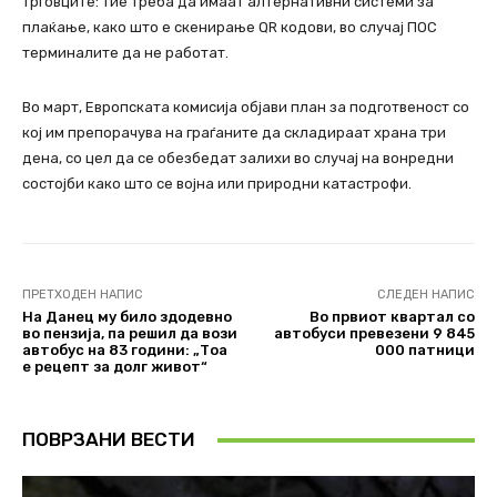
трговците: тие треба да имаат алтернативни системи за
плаќање, како што е скенирање QR кодови, во случај ПОС
терминалите да не работат.
Во март, Европската комисија објави план за подготвеност со
кој им препорачува на граѓаните да складираат храна три
дена, со цел да се обезбедат залихи во случај на вонредни
состојби како што се војна или природни катастрофи.
ПРЕТХОДЕН НАПИС
СЛЕДЕН НАПИС
На Данец му било здодевно
Во првиот квартал со
во пензија, па решил да вози
автобуси превезени 9 845
автобус на 83 години: „Тоа
000 патници
е рецепт за долг живот“
ПОВРЗАНИ ВЕСТИ