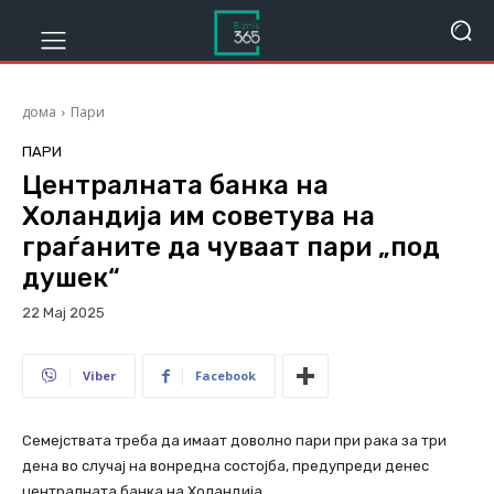
дома
Пари
ПАРИ
Централната банка на
Холандија им советува на
граѓаните да чуваат пари „под
душек“
22 Мај 2025
277
Viber
Facebook
Семејствата треба да имаат доволно пари при рака за три
дена во случај на вонредна состојба, предупреди денес
централната банка на Холандија.