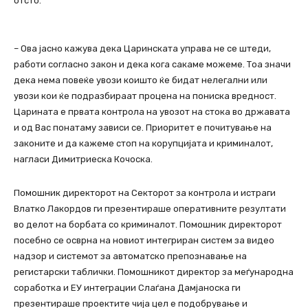
отсто.
– Ова јасно кажува дека Царинската управа не се штеди,
работи согласно закон и дека кога сакаме можеме. Тоа значи
дека нема повеќе увози коишто ќе бидат нелегални или
увози кои ќе подразбираат процена на пониска вредност.
Царината е првата контрола на увозот на стока во државата
и од Вас понатаму зависи се. Приоритет е почитување на
законите и да кажеме стоп на корупцијата и криминалот,
нагласи Димитриеска Кочоска.
Помошник директорот на Секторот за контрола и истраги
Влатко Лакордов ги презентираше оперативните резултати
во делот на борбата со криминалот. Помошник директорот
посебно се осврна на новиот интегриран систем за видео
надзор и системот за автоматско препознавање на
регистарски таблички. Помошникот директор за меѓународна
соработка и ЕУ интеграции Слаѓана Дамјаноска ги
презентираше проектите чија цел е подобрување и