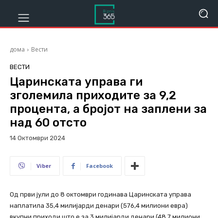
дома
Вести
ВЕСТИ
Царинската управа ги
зголемила приходите за 9,2
процента, а бројот на заплени за
над 60 отсто
14 Октомври 2024
499
Viber
Facebook
Од први јули до 8 октомври годинава Царинската управа
наплатила 35,4 милијарди денари (576,4 милиони евра)
вкупни приходи што е за 3 милијарди денари (48,7 милиони