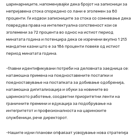
царинарниците, напоменувајќи дека бројот на записници за
непријавена стока споредено со лани е зголемен за 80
проценти. Ги издвои записниците за стока со сомневање дека
повредува права на интелектуална сопственост кои се
зголемени за 72 процента во однос на истиот период
минатата година и потенцира дека се изречени вкупно 1 213
мандатни казни што е за 186 проценти повеќе од истиот
период минатата година.
-Главни идентификувани потреби на деловната заедница се:
натамошна примена на поедноставените постапки и
поедноставување на постапката за добивање одобренија,
натамошна дигитализација и обуки за новините во
царинското работење, соодветни приоритетни ленти на
граничните премини и eдукација за подобрување на
интегритетот и професионалноста на царинските
службеници, рече директорот.
-Нашите идни планови опфаќаат усвојување нова стратегија