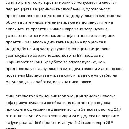
за интегритет со конкретни мерки за менување на свеста и
перцепцијата за царинските службеници, одговорност,
професионалност и отчетност; надградување на системот за
обуки за сите нивоа, интензивирање на активностите на
започнатите проекти и нивно навремено завршување,
успешен почеток и имплементација на новите планирани
проекти – за целосна дигитализација на процесите и
надградба на инфраструктурните капацитети; целосно
усогласување со законодавството на ЕУ, пред се на
Царинскиот закон и Уредбата за спроведување; но и
придонес за усогласување на сите други закони и акти по кои
постапува Царинската управа како и градење на стабилна
меѓународна соработка, истакна Николовски.
Министерката за финансии Гордана Димитриеска Кочоска
која присуствуваше и се обрати на настанот, рече дека
приходите од увозните давачки во јули бележат раст од 23,7
отсто, во август 8,9 и во септември 24,5, додека на акцизите
во јули раст од 16,6 проценти, август 11,9 и септември 25,9