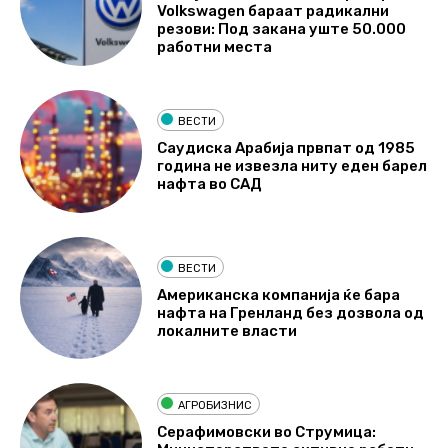
Volkswagen бараат радикални
резови: Под закана уште 50.000
работни места
ВЕСТИ
Саудиска Арабија првпат од 1985
година не извезла ниту еден барел
нафта во САД
ВЕСТИ
Американска компанија ќе бара
нафта на Гренланд без дозвола од
локалните власти
АГРОБИЗНИС
Серафимовски во Струмица: