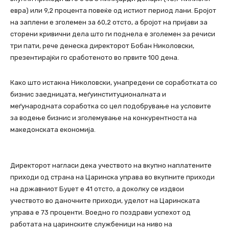
евра) или 9,2 процента повеќе од истиот период лани. Бројот
на заплени е зголемен за 60,2 отсто, а бројот на пријави за
сторени кривични дела што ги поднела е зголемен за речиси
три пати, рече денеска директорот Бобан Николовски,
презентирајќи го сработеното во првите 100 дена.
Како што истакна Николовски, унапредени се соработката со
бизнис заедницата, меѓуинституционалната и
меѓународната соработка со цел подобрување на условите
за водење бизнис и зголемување на конкурентноста на
македонската економија.
Директорот нагласи дека учеството на вкупно наплатените
приходи од страна на Царинска управа во вкупните приходи
на државниот Буџет е 41 отсто, а доколку се издвои
учеството во даночните приходи, уделот на Царинската
управа е 73 проценти. Воедно го поздрави успехот од
работата на царинските службеници на ниво на