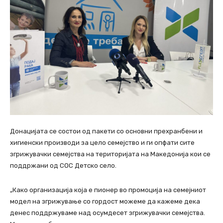
Донацијата се состои од пакети со основни прехранбени и
хигиенски производи за цело семејство и ги опфати сите
згрижувачки семејства на територијата на Македонија кои се
поддржани од СОС Детско село.
„Како организација која е пионер во промоција на семејниот
модел на згрижување со гордост можеме да кажеме дека
денес поддржуваме над осумдесет згрижувачки семејства.