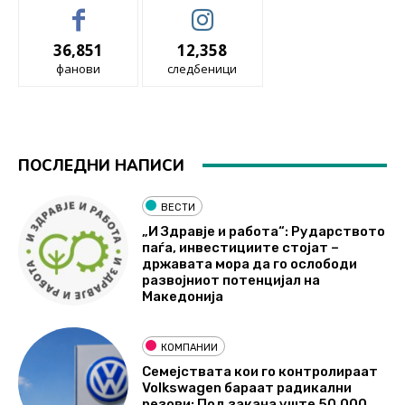
36,851
12,358
фанови
следбеници
ПОСЛЕДНИ НАПИСИ
ВЕСТИ
„И Здравје и работа“: Рударството
паѓа, инвестициите стојат –
државата мора да го ослободи
развојниот потенцијал на
Македонија
КОМПАНИИ
Семејствата кои го контролираат
Volkswagen бараат радикални
резови: Под закана уште 50.000