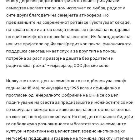
Многу деца без родителска грижа во овие згрижувачки
семесјтва наоѓаат топол дом исполнет со љубов, радост и
сите други благодети на семејната атмосфера. Но
предизвиците на современиот ритам се чувствуваат секаде,
па така и овде и затоа секоја помош во насока на поддршка
на овие семејства е од особена важност. Им благодариме на
нашите пријатели од Флекс Кредит кои покрај финансиската
поддршка секогаш имаат слух и за друг тип на помош
потребна за раст и развој на децата без родители и
родителска грижа.“ – изјавија од СОС Детско село.
Инаку светскиот ден на семејството се одбележува секоја
година на 15 мај, почнувајќи од 1993 кога и официјално е
прогласен од Генералното Собрание на ОН, а се со цел
подигнување на свеста за предизвиците и можностите со кои
се соочуваат семејствата како основна општествена клетка,
во свет кој постојано се менува. Но овој ден е значаен бидејќи
ги одбележува разновидноста и богатството на семејните
култури и практики низ целиот свет, воедно инспирирајќи
меѓусебна поддршка и градење на помирна, повклучителна и