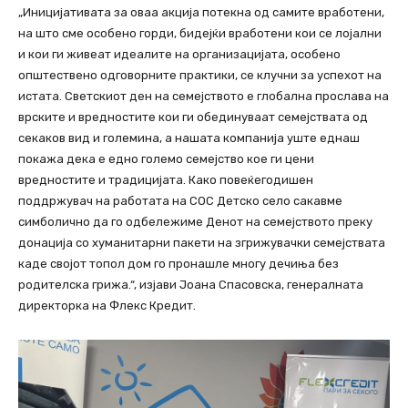
„Иницијативата за оваа акција потекна од самите вработени,
на што сме особено горди, бидејќи вработени кои се лојални
и кои ги живеат идеалите на организацијата, особено
општествено одговорните практики, се клучни за успехот на
истата. Светскиот ден на семејството е глобална прослава на
врските и вредностите кои ги обединуваат семејствата од
секаков вид и големина, а нашата компанија уште еднаш
покажа дека е едно големо семејство кое ги цени
вредностите и традицијата. Како повеќегодишен
поддржувач на работата на СОС Детско село сакавме
симболично да го одбележиме Денот на семејството преку
донација со хуманитарни пакети на згрижувачки семејствата
каде својот топол дом го пронашле многу дечиња без
родителска грижа.“, изјави Јоана Спасовска, генералната
директорка на Флекс Кредит.