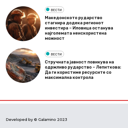
ВЕСТИ
Македонското рударство
стагнира додека регионот
инвестира – Иловица останува
најголемата неискористена
можност
ВЕСТИ
Стручната јавност повикува на
одржливо рударство – Лепиткова:
Да ги користиме ресурсите со
максимална контрола
Developed by © Galamino 2023