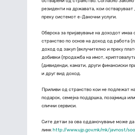
остварени од странство. Согласно Законот
резиденти на државата, кои остваруваат 
преку системот е-Даночни услуги.
Обврска за пријавување на доходот имаа 
странство по основ на доход од работа (п
доход од закуп (вклучително и преку плат
добивки (продажба на имот, криптовалути
(дивиденди, камати, други финансиски при
и друг вид доход.
Приливи од странство кои не подлежат на
подарок, семејна поддршка, позајмица или
слични сервиси.
Сите детаи за ова одданочување може да 
линк
http://www.ujp.gov.mk/mk/javnost/soo