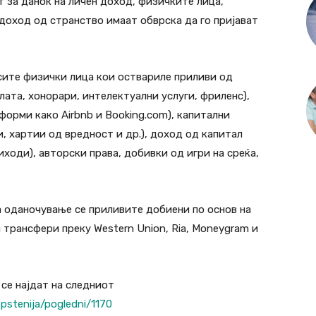
 за данок на личен доход, физичките лица,
доход од странство имаат обврска да го пријават
сите физички лица кои оствариле приливи од
лата, хонорари, интелектуални услуги, фриленс),
форми како Airbnb и Booking.com), капитални
, хартии од вредност и др.), доход од капитал
ходи), авторски права, добивки од игри на среќа,
 оданочување се приливите добиени по основ на
 трансфери преку Western Union, Ria, Moneygram и
се најдат на следниот
pstenija/pogledni/1170