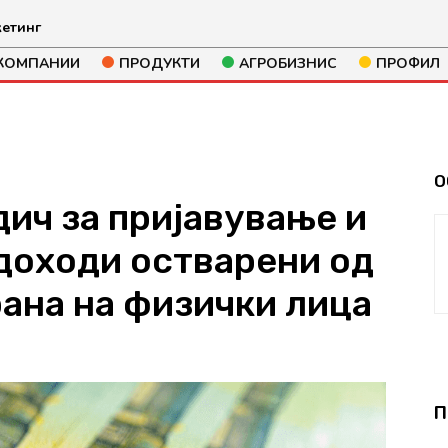
етинг
КОМПАНИИ
ПРОДУКТИ
АГРОБИЗНИС
ПРОФИЛ
О
ич за пријавување и
доходи остварени од
рана на физички лица
295
П