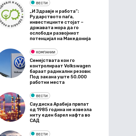
ВЕСТИ
„И Здравје и работа“:
Рударството паѓа,
инвестициите стојат –
државата мора да го
ослободи развојниот
потенцијал на Македонија
КОМПАНИИ
Семејствата кои го
контролираат Volkswagen
бараат радикални резови:
Под закана уште 50.000
работни места
ВЕСТИ
Саудиска Арабија првпат
од 1985 година не извезла
ниту еден барел нафта во
САД
ВЕСТИ