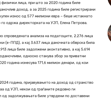
ј физички лица, при што за 2020 година биле
даночлив доход, а за 2025 година биле регистрирани
вкупен износ од 577 милиони евра – беше истакнато
 го одржа директорката на УЈП, Елена Петрова.
по спроведената анализа на податоците, 2.276 лица
и (е-ППД), а кај 3.637 лица даночната обврска била
913 лица биле задолжени аконтативно, а кај 5.614
 оданочливи, односно станува збор за приватни
20 година изнесува 171,6 милион денари, од кои
2024 година, пријавувањето на доход од странство
а од УЈП, некои од граѓаните редовно ги
ел од задолжувањата биле утврдени по доставени