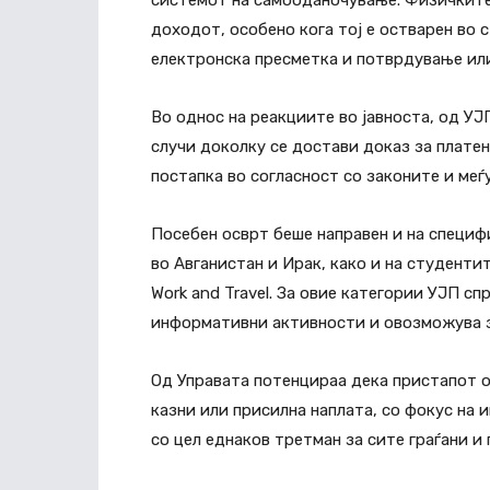
доходот, особено кога тој е остварен во 
електронска пресметка и потврдување или
Во однос на реакциите во јавноста, од УЈ
случи доколку се достави доказ за плате
постапка во согласност со законите и ме
Посебен осврт беше направен и на специф
во Авганистан и Ирак, како и на студенти
Work and Travel. За овие категории УЈП с
информативни активности и овозможува з
Од Управата потенцираа дека пристапот о
казни или присилна наплата, со фокус на
со цел еднаков третман за сите граѓани и