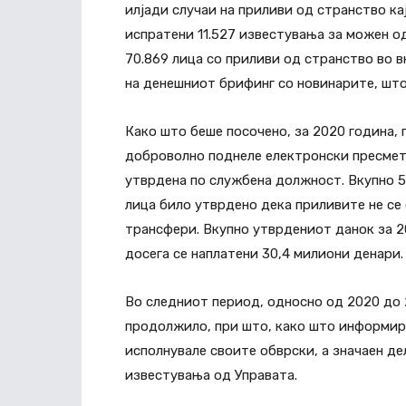
илјади случаи на приливи од странство ка
испратени 11.527 известувања за можен о
70.869 лица со приливи од странство во 
на денешниот брифинг со новинарите, што
Како што беше посочено, за 2020 година, 
доброволно поднеле електронски пресметк
утврдена по службена должност. Вкупно 5.
лица било утврдено дека приливите не се
трансфери. Вкупно утврдениот данок за 20
досега се наплатени 30,4 милиони денари.
Во следниот период, односно од 2020 до 
продолжило, при што, како што информира
исполнувале своите обврски, а значаен д
известувања од Управата.