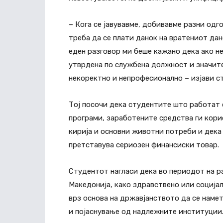
– Кога се јавувавме, добивавме разни одг
треба да се плати данок на вратениот дано
еден разговор ми беше кажано дека ако не
утврдена по службена должност и значите
некоректно и непрофесионално – изјави с
Тој посочи дека студентите што работат с
програми, заработените средства ги кори
кирија и основни животни потреби и дек
претставува сериозен финансиски товар.
Студентот нагласи дека во периодот на ра
Македонија, како здравствено или социјал
врз основа на државјанството да се наме
и појаснување од надлежните институции