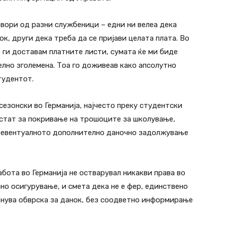
овори од разни службеници – едни ни велеа дека
к, други дека треба да се пријави целата плата. Во
 ги доставам платните листи, сумата ќе ми биде
лно зголемена. Тоа го доживеав како апсолутно
тудентот.
езонски во Германија, најчесто преку студентски
стат за покривање на трошоците за школување,
а евентуалното дополнително даночно задолжување
бота во Германија не остварувал никакви права во
но осигурување, и смета дека не е фер, единствено
тнува обврска за данок, без соодветно информирање
.