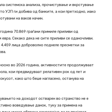
ала системска анализа, прочистување и вкрстување
то УЈП ги добива од банките, а кои претходно, иако
отувани на ваков начин.
 година 70.869 граѓани примиле приливи од
 евра. Секако дека не сите приливи се оданочливи.
а 4.459 лица доброволно поднеле пресметки за
ова.
носно во 2026 година, активностите продолжуваат
рола, кои предвидуваат релативен рок од пет и
окусот, како што беше нагласено, останува на
увањето на доходот остварен во странство не е
ктивно воведување данок, туку за примена на
лица имаат обврска самостојно да го пријават