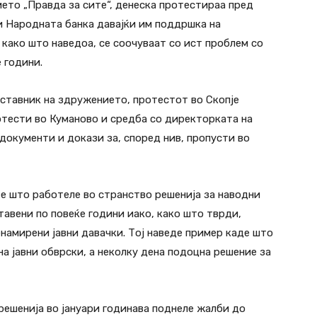
ието „Правда за сите“, денеска протестираа пред
 и Народната банка давајќи им поддршка на
како што наведоа, се соочуваат со ист проблем со
 години.
ставник на здружението, протестот во Скопје
ротести во Куманово и средба со директорката на
 документи и докази за, според нив, пропусти во
те што работеле во странство решенија за наводни
авени по повеќе години иако, како што тврди,
намирени јавни давачки. Тој наведе пример каде што
на јавни обврски, а неколку дена подоцна решение за
ешенија во јануари годинава поднеле жалби до