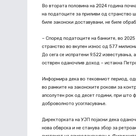
Во втората половина на 2024 година почн
на податоците за приливи од странство ш
биле законски доставувани, не биле обраб
– Според податоците на банките, во 2025
странство во вкупен износ од 577 милиони
До сега се испратени 9.522 известувања, 
остврен оданочлив доход – истакна Петр
Информира дека во тековниот период, од
во рамките на законските рокови за конт
апсолутен рок од десет години, при што ф
доброволното усогласување.
Директорката на УЈП појасни дека оданоч
нова обврска и не станува збор за ретроа
системот на самооданочување. Физичките 