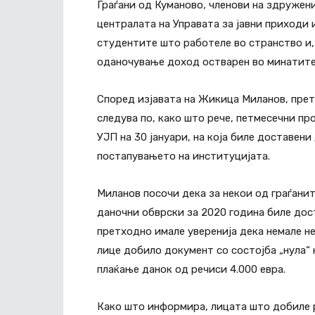
Граѓани од Куманово, членови на здружен
централата на Управата за јавни приходи
студентите што работеле во странство и, 
оданочување доход остварен во минатите
Според изјавата на Жикица Миланов, прет
следува по, како што рече, петмесечни п
УЈП на 30 јануари, на која биле доставени
постапувањето на институцијата.
Миланов посочи дека за некои од граѓани
даночни обврски за 2020 година биле дост
претходно имале уверенија дека немале не
лице добило документ со состојба „нула“ 
плаќање данок од речиси 4.000 евра.
Како што информира, лицата што добиле р