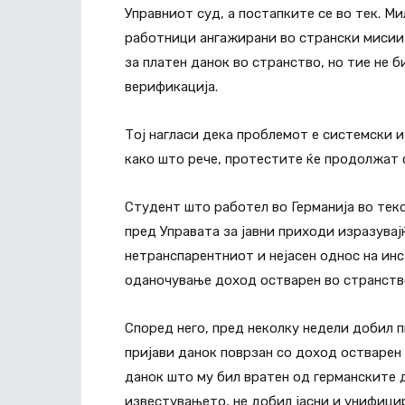
Управниот суд, а постапките се во тек. М
работници ангажирани во странски мисии
за платен данок во странство, но тие не 
верификација.
Тој нагласи дека проблемот е системски и
како што рече, протестите ќе продолжат с
Студент што работел во Германија во тек
пред Управата за јавни приходи изразувај
нетранспарентниот и нејасен однос на инс
оданочување доход остварен во странств
Според него, пред неколку недели добил п
пријави данок поврзан со доход остварен 
данок што му бил вратен од германските 
известувањето, не добил јасни и унифици