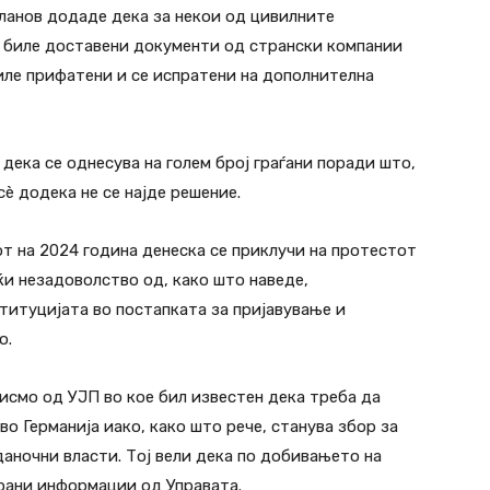
иланов додаде дека за некои од цивилните
 биле доставени документи од странски компании
биле прифатени и се испратени на дополнителна
 дека се однесува на голем број граѓани поради што,
è додека не се најде решение.
от на 2024 година денеска се приклучи на протестот
ќи незадоволство од, како што наведе,
титуцијата во постапката за пријавување и
о.
исмо од УЈП во кое бил известен дека треба да
во Германија иако, како што рече, станува збор за
даночни власти. Тој вели дека по добивањето на
рани информации од Управата.