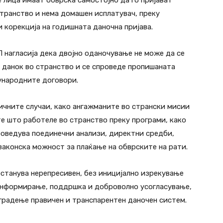
странство и нема домашен исплатувач, преку
 корекција на годишната даночна пријава.
П нагласија дека двојно оданочување не може да се
н данок во странство и се спроведе пропишаната
ѓународните договори.
ичните случаи, како ангажманите во странски мисии
те што работеле во странство преку програми, како
проведува поединечни анализи, директни средби,
аконска можност за плаќање на обврските на рати.
станува нерепресивен, без иницијално изрекување
 информирање, поддршка и доброволно усогласување,
 градење правичен и транспарентен даночен систем.