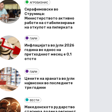
АГРОБИЗНИС
Серафимовски во
Струмица:
Министерството активно
работи на стабилизирање
на откупот на пиперката
ПАРИ
Инфлацијата во јули 2026
година во однос на
претходниот месец е 0,1
отсто
ПАРИ
Цените на храната во јули
највисоки во последните
три години
ВЕСТИ
Македонското рударство
стагнира додека регионот