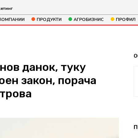
етинг
КОМПАНИИ
ПРОДУКТИ
АГРОБИЗНИС
ПРОФИЛ
О
нов данок, туку
оен закон, порача
трова
192
П