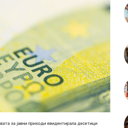
вата за јавни приходи евидентирала десетици