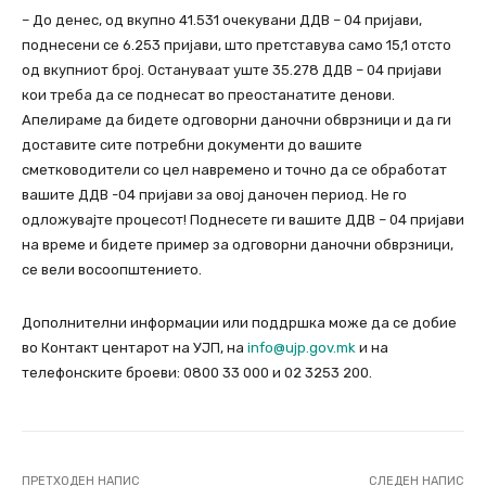
– До денес, од вкупно 41.531 очекувани ДДВ – 04 пријави,
поднесени се 6.253 пријави, што претставува само 15,1 отсто
од вкупниот број. Остануваат уште 35.278 ДДВ – 04 пријави
кои треба да се поднесат во преостанатите денови.
Апелираме да бидете одговорни даночни обврзници и да ги
доставите сите потребни документи до вашите
сметководители со цел навремено и точно да се обработат
вашите ДДВ -04 пријави за овој даночен период. Не го
одложувајте процесот! Поднесете ги вашите ДДВ – 04 пријави
на време и бидете пример за одговорни даночни обврзници,
се вели восоопштението.
Дополнителни информации или поддршка може да се добие
во Контакт центарот на УЈП, на
info@ujp.gov.mk
и на
телефонските броеви: 0800 33 000 и 02 3253 200.
ПРЕТХОДЕН НАПИС
СЛЕДЕН НАПИС