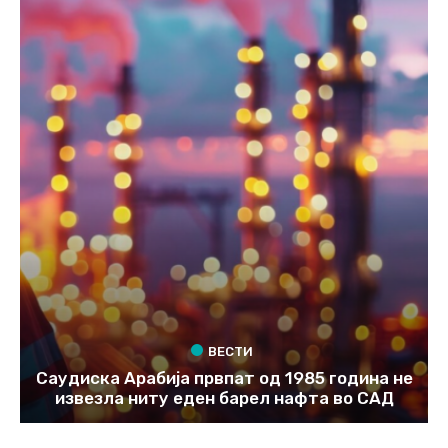
ВЕСТИ
Саудиска Арабија првпат од 1985 година не
извезла ниту еден барел нафта во САД