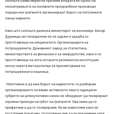
соопшти какви мерки ќе преземе Владата во однос на
поскапувањата на основните прехранбени производи
поради кои граѓаните организираат бојкот на поголемите
ланци маркети.
Како што соопшти денеска министерот за економија Бесар
Дурмиши, во понеделник ќе се одржи и средба со
претставници на синдикатите, Организацијата на
потрошувачите, Државниот завод за статистика,
министерствата за финансии и за земјоделство, како и со
претставници на сите останати релевантни институции
околу новата методологија за пресметување на
потрошувачката кошница.
-Легитимно е да има бојкот на маркетите, го разбирам
организирањето на вакви активности зашто одредени
субјекти на шпекулативен начин се обидуваат да генерираат
огромни приходи на грбот на граѓаните. Ова нема да го
прифатиме и да го толерираме. Ќе ве известиме како ќе
постапиме понатаму, подготвени сме да ги преземеме сите