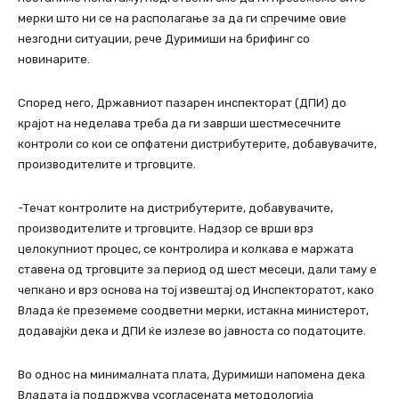
мерки што ни се на располагање за да ги спречиме овие
незгодни ситуации, рече Дуримиши на брифинг со
новинарите.
Според него, Државниот пазарен инспекторат (ДПИ) до
крајот на неделава треба да ги заврши шестмесечните
контроли со кои се опфатени дистрибутерите, добавувачите,
производителите и трговците.
-Течат контролите на дистрибутерите, добавувачите,
производителите и трговците. Надзор се врши врз
целокупниот процес, се контролира и колкава е маржата
ставена од трговците за период од шест месеци, дали таму е
чепкано и врз основа на тој извештај од Инспекторатот, како
Влада ќе преземеме соодветни мерки, истакна министерот,
додавајќи дека и ДПИ ќе излезе во јавноста со податоците.
Во однос на минималната плата, Дуримиши напомена дека
Владата ја поддржува усогласената методологија