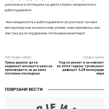
усогласена и потпишана од двете страни, синдикатите и
работодавачите.
-Ако синдикатите и работодавачите се усогласат за нова
методоогија или за некои нови услови, нови пресметка, ние
сме тука да ги поддржиме, потенцира министерот.
ПРЕТХОДЕН НАПИС
СЛЕДЕН НАПИС
Преку дијалог да се
Пад на увозот и на извозот
надминат високите цени на
во 2024 година, трговскиот
производите, за да нема
дефицит 3,28 милијарди
поголеми последици
евра
ПОВРЗАНИ ВЕСТИ