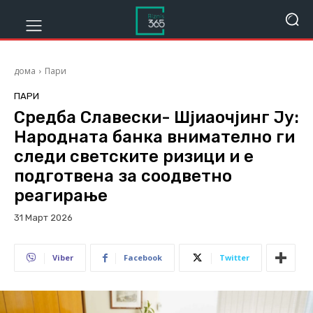
дома
Пари
ПАРИ
Средба Славески- Шjиаочjинг Ју:
Народната банка внимателно ги
следи светските ризици и е
подготвена за соодветно
реагирање
31 Март 2026
125
Viber
Facebook
Twitter