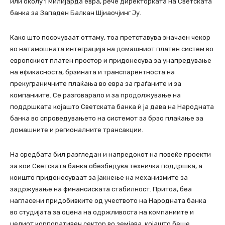
или околу 1 милијарда евра, рече директорката на Светската
банка за Западен Балкан Шјиаочјинг Ју.
Како што посочуваат оттаму, тоа претставува значаен чекор
во натамошната интеграција на домашниот платен систем во
европскиот платен простор и придонесува за унапредување
на ефикасноста, брзината и транспарентноста на
прекуграничните плаќања во евра за граѓаните и за
компаниите. Се разговарало и за продолжување на
поддршката којашто Светската банка ѝ ја дава на Народната
банка во спроведувањето на системот за брзо плаќање за
домашните и регионалните трансакции.
На средбата бил разгледан и напредокот на повеќе проекти
за кои Светската банка обезбедува техничка поддршка, а
коишто придонесуваат за јакнење на механизмите за
задржување на финансиската стабилност. Притоа, беа
нагласени придобивките од учеството на Народната банка
во студијата за оцена на одржливоста на компаниите и
целиот корпоративен сектор во земјава, којашто беше