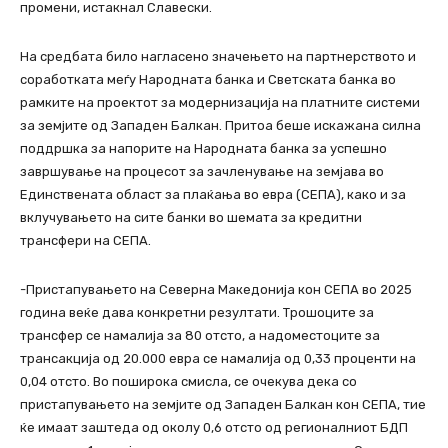
промени, истакнал Славески.
На средбата било нагласено значењето на партнерството и
соработката меѓу Народната банка и Светската банка во
рамките на проектот за модернизација на платните системи
за земјите од Западен Балкан. Притоа беше искажана силна
поддршка за напорите на Народната банка за успешно
завршување на процесот за зачленување на земјава во
Единствената област за плаќања во евра (СЕПА), како и за
вклучувањето на сите банки во шемата за кредитни
трансфери на СЕПA.
-Пристапувањето на Северна Македонија кон СЕПА во 2025
година веќе дава конкретни резултати. Трошоците за
трансфер се намалија за 80 отсто, а надоместоците за
трансакција од 20.000 евра се намалија од 0,33 проценти на
0,04 отсто. Во поширока смисла, се очекува дека со
пристапувањето на земјите од Западен Балкан кон СЕПА, тие
ќе имаат заштеда од околу 0,6 отсто од регионалниот БДП