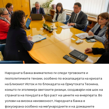
Народната банка внимателно ги следи трговските и
геополитичките тензии, особено по ескалацијата на кризата
на Блискиот Исток и по блокадата на Ормутската Теснина,
коишто ги зголемија светските ризици, создавајќи нов шок на
страната на понудата и брз раст на цените на енергијата. Во
услови на висока неизвесност, Народната банка е
фокусирана особено на меѓународните и на домашните