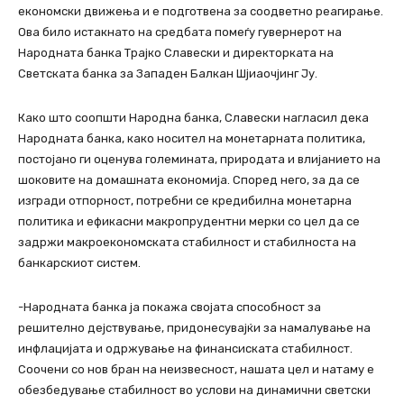
економски движења и е подготвена за соодветно реагирање.
Ова било истакнато на средбата помеѓу гувернерот на
Народната банка Трајко Славески и директорката на
Светската банка за Западен Балкан Шјиаочјинг Ју.
Како што соопшти Народна банка, Славески нагласил дека
Народната банка, како носител на монетарната политика,
постојано ги оценува големината, природата и влијанието на
шоковите на домашната економија. Според него, за да се
изгради отпорност, потребни се кредибилна монетарна
политика и ефикасни макропрудентни мерки со цел да се
задржи макроекономската стабилност и стабилноста на
банкарскиот систем.
-Народната банка ја покажа својата способност за
решително дејствување, придонесувајќи за намалување на
инфлацијата и одржување на финансиската стабилност.
Соочени со нов бран на неизвесност, нашата цел и натаму е
обезбедување стабилност во услови на динамични светски