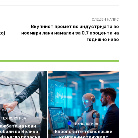
СЛЕДЕН НАПИС
Вкупниот промет во индустријата во
кој
ноември лани намален за 0,7 проценти на
годишно ниво
ТЕХНОЛОГИЈА
ТЕХНОЛОГИЈА
ажбата на нови
обили во Велика
Европските технолошки
ја нагло порасна,
компании стануваат