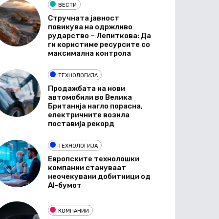
ВЕСТИ
Стручната јавност
повикува на одржливо
рударство – Лепиткова: Да
ги користиме ресурсите со
максимална контрола
ТЕХНОЛОГИЈА
Продажбата на нови
автомобили во Велика
Британија нагло порасна,
електричните возила
поставија рекорд
ТЕХНОЛОГИЈА
Европските технолошки
компании стануваат
неочекувани добитници од
AI-бумот
КОМПАНИИ