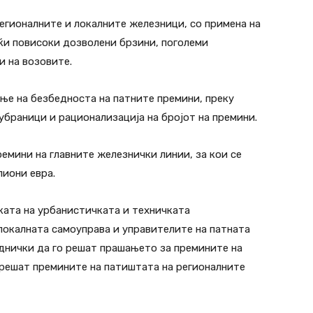
егионалните и локалните железници, со примена на
ќи повисоки дозволени брзини, поголеми
и на возовите.
ње на безбедноста на патните премини, преку
браници и рационализација на бројот на премини.
емини на главните железнички линии, за кои се
лиони евра.
ката на урбанистичката и техничката
локалната самоуправа и управителите на патната
еднички да го решат прашањето за премините на
 решат премините на патиштата на регионалните