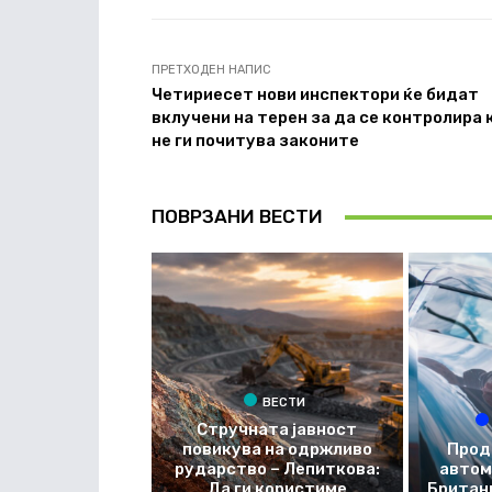
ПРЕТХОДЕН НАПИС
Четириесет нови инспектори ќе бидат
вклучени на терен за да се контролира 
не ги почитува законите
ПОВРЗАНИ ВЕСТИ
ВЕСТИ
Стручната јавност
повикува на одржливо
Прод
рударство – Лепиткова:
автом
Да ги користиме
Британи