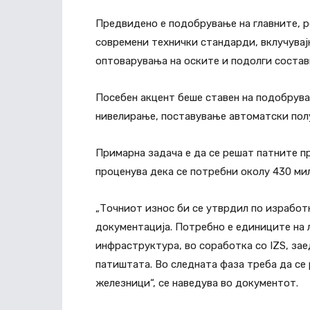
Предвидено е подобрување на главните, р
современи технички стандарди, вклучувај
оптоварувања на оските и подолги состав
Посебен акцент беше ставен на подобрува
нивелирање, поставување автоматски полу
Примарна задача е да се решат патните пр
проценува дека се потребни околу 430 ми
„Точниот износ би се утврдил по изработ
документација. Потребно е единиците на 
инфраструктура, во соработка со IZS, за
патиштата. Во следната фаза треба да се
железници“, се наведува во документот.