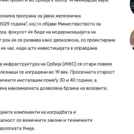
ки проекти во Србија е околу 14 милијарди евра.
онална програма за јавна железничка
029 година“, кој го објави Министерството за
ра, фокусот ќе биде на модернизацијата на
г рок ќе се развива како двоколесна, со проектирани
на час, каде што инвестицијата е оправдана.
 инфраструктура на Србија (ИЖС) се стари повеќе
елезници се изградени во 19 век. Просечната старост
ничките инсталации помеѓу 30 и 40 години, а
ена максималната дозволена брзина на возовите,
јните компоненти на изградбата и
ласност со важечките закони и техничките
ропската Унија.