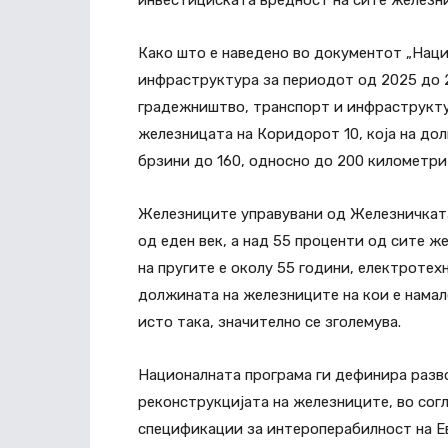
инвестициската вредност на сите железнич
Како што е наведено во документот „Наци
инфраструктура за периодот од 2025 до 2
градежништво, транспорт и инфраструкту
железницата на Коридорот 10, која на дол
брзини до 160, односно до 200 километри 
Железниците управувани од Железничката
од еден век, а над 55 проценти од сите ж
на пругите е околу 55 години, електротех
должината на железниците на кои е намал
исто така, значително се зголемува.
Националната програма ги дефинира разво
реконструкцијата на железниците, во сог
спецификации за интероперабилност на Ев